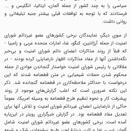
سیاسی را به چند کشور از جمله آلمان، ایتالیا، انگلیس و ...
فرستادند که با توجه به توافقات قبلی بیشتر جنبه تبلیغاتی و
روانی داشت.
از سوی دیگر، نمایندگان برخی کشورهای عضو غیردائم شورای
امنیت از جمله آرژانتین، کنگو، غنا، امارات متحده عربی و زامبیا -
که قبلاً از روند مذاکرات اعضای دائم شورای امنیت و بی‌خبر
نگه‌داشتن آنها از مفاد مذاکرات اظهار نارضایتی کرده بودند - در
ملاقاتی با رئیس شورای امنیت خواستار گنجاندن موادی از جمله
محکوم شدن حملات شیمیایی در متن قطعنامه شدند که این
درخواست با حداکثر ملاحظه‌کاری در قطعنامه گنجانده شد. ذکر
این نکته ضروری است که اغلب گزارش‌های موجود از روند
پیشرفت کار و نحوه تنظیم طرح قطعنامه به وسیله امریکا، عموماً
حاکی از نارضایتی اعضای غیردائم شورای امنیت و تلاش آنها برای
تعدیل مفاد قطعنامه بود. در گزارش خبرگزاری رویتر در این‌باره
آمده است: برخی کشورهای عضو غیردائم شورای امنیت شامل
آلمان غربی، غنا و ژاپن دربارة لحن طرح پیشنهادی شک و شبهه