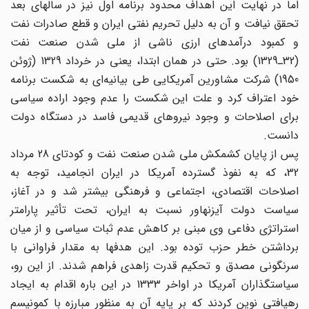
اما در نهایت این اهداف محدود برنامه اول نیز در سالهای بعد
تحقق نیافت و آن به دلیل تحریم نفتی ایران و قطع صادرات نفت
و کمبود درآمدهای ارزی ناشی از ملی شدن صنعت نفت
(32ـ1329) بود. حتی در همان ابتدا، یعنی در خرداد 1329 (ژوئن
1950) شرکت مشاورین آمریکایی طی بیانیه‌ای به شکست برنامه
خود اعتراف کرد و علت این شکست را عدم وجود اراده سیاسی
برای اصلاحات و وجود نیروهای قدیمی فاسد در دستگاه دولت
دانست.
پس از پایان کشمکش ملی شدن صنعت نفت و کودتای 28 مرداد
32، که به نفوذ گسترده آمریکا در ایران انجامید، توجه به
اصلاحات اقتصادی، اجتماعی و فرهنگی بیشتر شد و در آغاز،
سیاست دولت آیزنهاور نسبت به ایران، تحت تأثیر پارامتر
استراتژی دفاعی وی مبنی بر کاهش عدم ثبات سیاسی و از میان
برداشتن خطر حزب توده بود. این هدفها به مقدار فراوانی با
سرنگونی مصدق و تحکیم قدرت زاهدی فراهم شدند. از این رو،
سیاستگذاران آمریکا در اواخر 1333 در این باره اقدام به ایجاد
رهیافتی نوین کردند که بر پایه آن به منظور مبارزه با کمونیسم