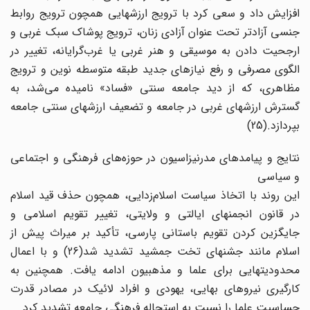
افزایش داد و سعی کرد با ترویج ارزشهایی همچون ترویج روابط
جنسی آزادتر تحت عنوان آزادی زنان، ترویج پوشاک سبک غربی و
ارجحیت دادن به موسیقی و هنر غربی یا غرب‌گرایانه، تغییر در
الگوی مصرفی و رفع نیازهای جدید طبقه متوسطه نوین و ترویج
مظاهری، که از دید جامعه سنتی «فساد» نامیده می‌شد، به
گسترش ارزشهای غربی در جامعه و تضعیف ارزشهای سنتی جامعه
بپردازد.(25)
نتایج و پیامدهای مدرنیزاسیون در حوزه‌های فرهنگی و اجتماعی
و سیاسی
این روند با اتخاذ سیاست اسلام‌زدایی، همچون حذف قید اسلام
در قانون انجمنهای ایالتی و ولایتی، تغییر تقویم اسلامی و
جایگزین کردن تقویم باستانی پارسی، تأکید بر میراث پیش از
اسلام مانند جشنهای تخت جمشید تشدید شد(26) و با اعمال
محدودیتهایی برای علما و مذهبیون ادامه یافت. همچنین به
کارگیری نیروهای بهایی، یهودی و افراد لائیک در مصادر قدرت
حساسیت علما را نسبت به استحاله فرهنگی جامعه تشدید کرد.