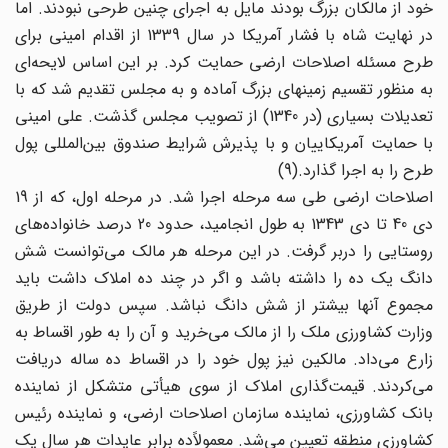
خود از مالکان بزرگ بودند مایل به اجرای چنین طرحی نبودند. اما
در نهایت شاه با فشار آمریکا در سال 1339 از اقدام امینی برای
طرح مسئله اصلاحات ارضی حمایت کرد. بر این اساس لایحه‌ای
به منظور تقسیم زمینهای بزرگ آماده و به مجلس تقدیم شد که با
تعدیلات بسیاری (در 1340) از تصویب مجلس گذشت. علی امینی
با حمایت آمریکاییان و با پذیرش شرایط صندوق بین‌المللی پول
طرح را به اجرا گذارد.(9)
اصلاحات ارضی طی سه مرحله اجرا شد. در مرحله اول، که از 19
دی 40 تا دی 1343 به طول انجامید، حدود 20 درصد خانواده‌های
روستایی را دربر گرفت. در این مرحله هر مالک می‌توانست شش
دانگ یک ده را داشته باشد و اگر در چند ده املاک داشت باید
مجموع آنها بیشتر از شش دانگ نباشد. سپس دولت از طریق
وزارت کشاورزی ملک را از مالک می‌خرید و آن را به طور اقساط به
زارع می‌‌داد. مالکین نیز پول خود را در اقساط ده ساله دریافت
می‌کردند. قیمت‌گذاری املاک از سوی هیأتی متشکل از نماینده
بانک کشاورزی، نماینده سازمان اصلاحات ارضی، و نماینده رئیس
کشاورزی منطقه تعیین می‌شد. معمولاً‌ده برابر عایدات هر سال یک