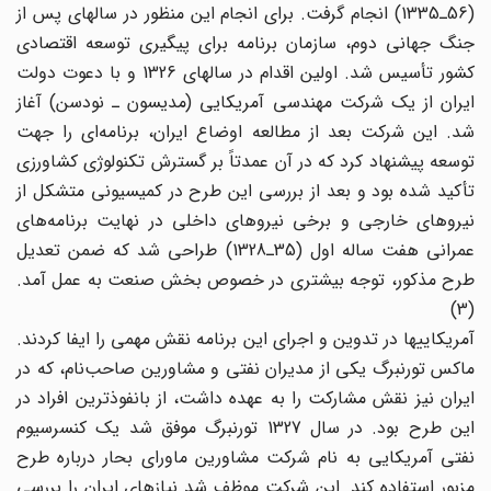
(56ـ1335) انجام گرفت. برای انجام این منظور در سالهای پس از
جنگ جهانی دوم، سازمان برنامه برای پیگیری توسعه اقتصادی
کشور تأسیس شد. اولین اقدام در سالهای 1326 و با دعوت دولت
ایران از یک شرکت مهندسی آمریکایی (مدیسون ـ نودسن) آغاز
شد. این شرکت بعد از مطالعه اوضاع ایران، برنامه‌ای را جهت
توسعه پیشنهاد کرد که در آن عمدتاً بر گسترش تکنولوژی کشاورزی
تأکید شده بود و بعد از بررسی این طرح در کمیسیونی متشکل از
نیروهای خارجی و برخی نیروهای داخلی در نهایت برنامه‌های
عمرانی هفت ساله اول (35ـ1328) طراحی شد که ضمن تعدیل
طرح مذکور، توجه بیشتری در خصوص بخش صنعت به عمل آمد.
(3)
آمریکاییها در تدوین و اجرای این برنامه نقش مهمی را ایفا کردند.
ماکس تورنبرگ یکی از مدیران نفتی و مشاورین صاحب‌نام، که در
ایران نیز نقش مشارکت را به عهده داشت، از بانفوذترین افراد در
این طرح بود. در سال 1327 تورنبرگ موفق شد یک کنسرسیوم
نفتی آمریکایی به نام شرکت مشاورین ماورای بحار درباره طرح
مزبور استفاده کند. این شرکت موظف شد نیازهای ایران را بررسی