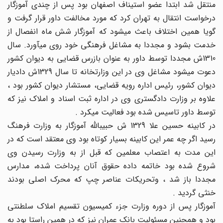
منتقل شد ابتدا عضو استیناف اصفهان بود پس از چندی آموزگار
درخواست انتقال به تهران کرد که مورد مخالفت داور قرار گرفت و
گویا همین اختلاف باعث می‏شود که آموزگار شش ماه انفصال از
خدمت بشود و مجددا به مشاغل فرهنگی خود روی می‏آورد. سال
1310ش مجددا توسط داور به عنوان بازرس قضایی به دیوان کشور
دعوت می‏شود مشاغل وی در این وزارتخانه تا سال 1329ش دادیار
دیوان کشور، رئیس اداره رویه قضایی، مستشار دیوان کشور بود ،
علاوه بر وزارت دادگستری وی در اداره ثبت اسناد و املاک نیز که
توسط داور تاسیس شده بود فعالیت می‏کرد .
در کابینه حسین علا 1329 ش حبیب‏الله آموزگار به وزارت فرهنگ
رسید اگر چه عمر این کابینه بسیار کوتاه بود وی معتقد است که در
این مدت به اعتصاب معلمین که قبل از به وزارت رسیدن وی
شروع شده بود خاتمه داده حقوق آنان پرداخت شده، مدارس
مجددا باز شد ، وتحریکات عناصر چپ که محرک اصلی بودند
خنثی گردید .
آموزگار پس از دوره وزارت جزء کمیسیون تقسیم املاک سلطنتی
بود و همچنین مسئولیت بانک عمران نیز که در همین راستا بود به