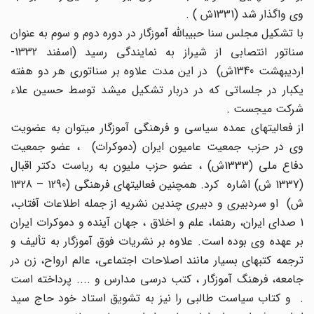
وی واگذار شد (1331ش ) .
با تشکیل مجلس سنا حبیب‏الله آموزگار در دوره دوم و سوم به عنوان
سناتور انتصابی از شیراز به نمایندگی رسید (اسفند 1332-
اردیبهشت 1340ش) در این مدت علاوه بر سناتوری هر دو هفته
یکبار در جلساتی که در دربار تشکیل می‏شد توسط حسین علاء
شرکت می‏جست .
از فعالیت‏های عمده سیاسی و فرهنگی آموزگار می‏توان به عضویت
وی در حزب جمعیت عامیون ایران (دموکرات) ، عضو جمعیت
دفاع ملی (1333ش) ، عضو حزب ملیون به ریاست دکتر اقبال
(1337 ش) اشاره کرد. همچنین فعالیت‏های فرهنگی (1290 – 1328
ش) او سردبیری و دبیری چندین نشریه از جمله اطلاعات آفتاب،
1 صدای ایران، رهنما، علم و اخلاق ، جهان آینده و دموکرات ایران
بر عهده وی بوده است. علاوه بر نشریات فوق آموزگار به تألیف و
ترجمه کتبهای بسیار مانند اصلاحات اجتماعی، عالم ارواح، زن در
جامعه، فرهنگ آموزگار ، کتب درسی مدارس و .... پرداخته است
. و کتاب سیاست طالبی را نیز به تشویق استاد خود حاج سید