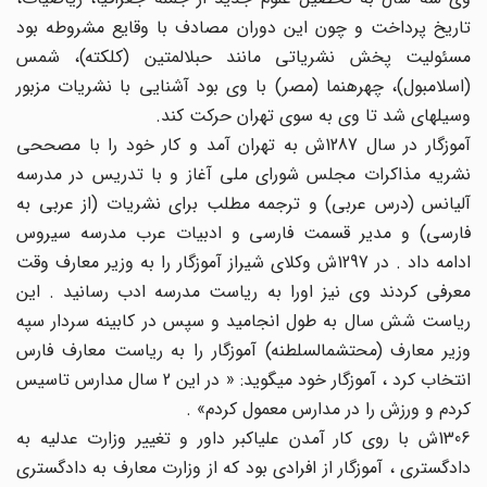
تاریخ پرداخت و چون این دوران مصادف با وقایع مشروطه بود
مسئولیت پخش نشریاتی مانند حبل‏المتین (کلکته)، شمس
(اسلامبول)، چهره‏نما (مصر) با وی بود آشنایی با نشریات مزبور
وسیله‏ای شد تا وی به سوی تهران حرکت کند.
آموزگار در سال 1287ش به تهران آمد و کار خود را با مصححی
نشریه مذاکرات مجلس شورای ملی آغاز و با تدریس در مدرسه
آلیانس (درس عربی) و ترجمه مطلب برای نشریات (از عربی به
فارسی) و مدیر قسمت فارسی و ادبیات عرب مدرسه سیروس
ادامه داد . در 1297ش وکلای شیراز آموزگار را به وزیر معارف وقت
معرفی کردند وی نیز اورا به ریاست مدرسه ادب رسانید . این
ریاست شش سال به طول انجامید و سپس در کابینه سردار سپه
وزیر معارف (محتشم‏السلطنه) آموزگار را به ریاست معارف فارس
انتخاب کرد ، آموزگار خود می‏گوید: « در این 2 سال مدارس تاسیس
کردم و ورزش را در مدارس معمول کردم» .
1306ش با روی کار آمدن علی‏اکبر داور و تغییر وزارت عدلیه به
دادگستری ، آموزگار از افرادی بود که از وزارت معارف به دادگستری