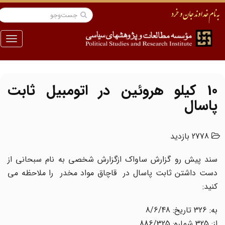
منو
10 کیلو هروئین در اتومبیل ثابت
پاسال
2778 بازدید
سند پیش رو گزارش ساواک ازگزارش شخصی به نام سبحانی از
دست داشتن ثابت پاسال در قاچاق مواد مخدر را ملاحظه می
کنید:
به: 326 تاریخ: 8/6/48
از: 325 شماره: 886/325