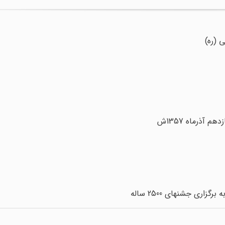
 (ره)
 آذرماه 1357ش