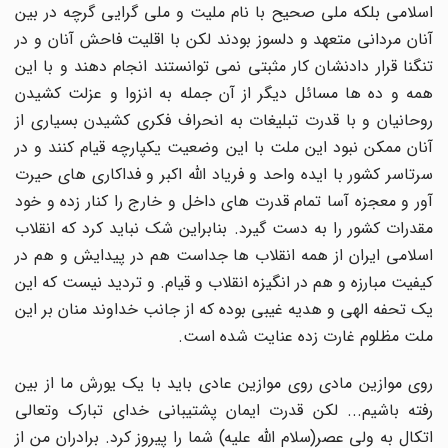
اسلامی بلکه ملی صحیح با نام ملیت و ملی گرایی گرچه در بین
آنان مردانی متعهد و دلسوز بودند لکن با اقلیت فاحش آنان و در
تنگنا قرار دادنشان کار مثبتی نمی توانستند انجام دهند و با این
همه و ده ها مسائل دیگر از آن جمله به انزوا و عزلت کشیدن
روحانیان و با قدرت تبلیغات به انحراف فکری کشیدن بسیاری از
آنان ممکن نبود این ملت با این وضعیت یکپارچه قیام کنند و در
سرتاسر کشور با ایده واحد و فریاد الله اکبر و فداکاری های حیرت
آور و معجزه آسا تمام قدرت های داخل و خارج را کنار زده و خود
مقدرات کشور را به دست گیرد. بنابراین شک نباید کرد که انقلاب
اسلامی ایران از همه انقلاب ها جداست هم در پیدایش و هم در
کیفیت مبارزه و هم در انگیزه انقلاب و قیام. و تردید نیست که این
یک تحفه الهی و هدیه غیبی بوده که از جانب خداوند منان بر این
ملت مظلوم غارت زده عنایت شده است.
روی موازین مادی روی موازین عادی باید با یک یورش ما از بین
رفته باشیم... لکن قدرت ایمان پشتیبانی خدای تبارک وتعالی
اتکال به ولی عصر(سلام الله علیه) شما را پیروز کرد. برادران من از