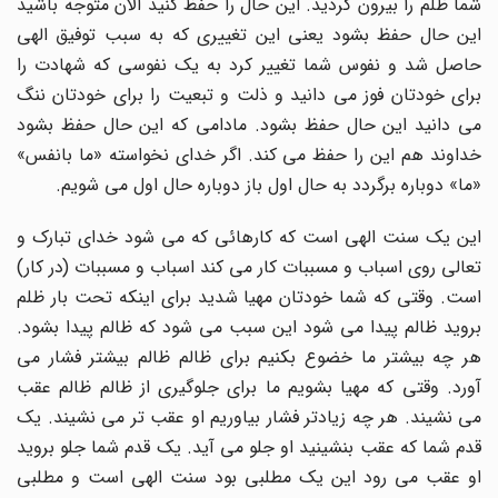
شما ظلم را بیرون کردید. این حال را حفظ کنید الان متوجه باشید
این حال حفظ بشود یعنی این تغییری که به سبب توفیق الهی
حاصل شد و نفوس شما تغییر کرد به یک نفوسی که شهادت را
برای خودتان فوز می دانید و ذلت و تبعیت را برای خودتان ننگ
می دانید این حال حفظ بشود. مادامی که این حال حفظ بشود
خداوند هم این را حفظ می کند. اگر خدای نخواسته «ما بانفس»
«ما» دوباره برگردد به حال اول باز دوباره حال اول می شویم.
این یک سنت الهی است که کارهائی که می شود خدای تبارک و
تعالی روی اسباب و مسببات کار می کند اسباب و مسببات (در کار)
است. وقتی که شما خودتان مهیا شدید برای اینکه تحت بار ظلم
بروید ظالم پیدا می شود این سبب می شود که ظالم پیدا بشود.
هر چه بیشتر ما خضوع بکنیم برای ظالم ظالم بیشتر فشار می
آورد. وقتی که مهیا بشویم ما برای جلوگیری از ظالم ظالم عقب
می نشیند. هر چه زیادتر فشار بیاوریم او عقب تر می نشیند. یک
قدم شما که عقب بنشینید او جلو می آید. یک قدم شما جلو بروید
او عقب می رود این یک مطلبی بود سنت الهی است و مطلبی