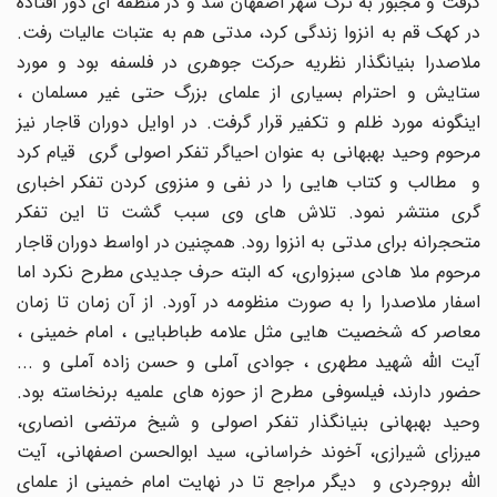
گرفت و مجبور به ترک شهر اصفهان شد و در منطقه ای دور افتاده
در کهک قم به انزوا زندگی کرد، مدتی هم به عتبات عالیات رفت.
ملاصدرا بنیانگذار نظریه حرکت جوهری در فلسفه بود و مورد
ستایش و احترام بسیاری از علمای بزرگ حتی غیر مسلمان ،
اینگونه مورد ظلم و تکفیر قرار گرفت. در اوایل دوران قاجار نیز
مرحوم وحید بهبهانی به عنوان احیاگر تفکر اصولی گری قیام کرد
و مطالب و کتاب هایی را در نفی و منزوی کردن تفکر اخباری
گری منتشر نمود. تلاش های وی سبب گشت تا این تفکر
متحجرانه برای مدتی به انزوا رود. همچنین در اواسط دوران قاجار
مرحوم ملا هادی سبزواری، که البته حرف جدیدی مطرح نکرد اما
اسفار ملاصدرا را به صورت منظومه در آورد. از آن زمان تا زمان
معاصر که شخصیت هایی مثل علامه طباطبایی ، امام خمینی ،
آیت الله شهید مطهری ، جوادی آملی و حسن زاده آملی و ...
حضور دارند، فیلسوفی مطرح از حوزه های علمیه برنخاسته بود.
وحید بهبهانی بنیانگذار تفکر اصولی و شیخ مرتضی انصاری،
میرزای شیرازی، آخوند خراسانی، سید ابوالحسن اصفهانی، آیت
الله بروجردی و دیگر مراجع تا در نهایت امام خمینی از علمای