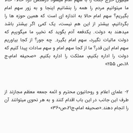
ما میتوانیم مردم را همه را بنشانیم اینجا و به زور سهم امام
بگیریم؟ سهم امام حالا به اندازه ‏اى است که همین حوزه‏ ها را
بگردانیم، بیشتر از این هم نیست، یک کمى اگر بیشتر باشد
می‏دهند به دولت. یکدفعه آدم بگوید که نخیر، ما میگوییم که
دولت مالیات نگیرد، سهم امام بگیرد. چه جور؟ از کجا بیاوریم
سهم امام این قدر؟ ما از کجا سهم امام و سهم سادات پیدا کنیم که
دولت را اداره بکنیم، مملکت را اداره بکنیم. «صحیفه امام،ج
18،ص 255»
2- علماى اعلام و روحانیون محترم و ائمه جمعه معظم مجازند از
طرف این جانب در این باب اقدام کنند و به هر نحوى می‏توانند آن
را انجام دهند.‏«صحیفه امام،ج21،ص360»