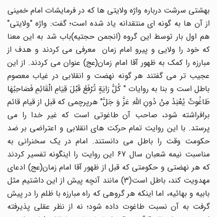
بهشتی سرشت درباره واژه ولایتی ها که در فرمایشات امام خمینی
از آن ها به گونه ای منتقدانه یاد شده است؛ گفت: واژه "ولایتی"
هم اول بار توسط این گروه (انجمن حجتیه)باب شد به این معنا
که خود را ولایی و پیرو امام زمان معرفی می کردند و هدف از
مبارزه را کمک به ظهور آقا امام زمان(عج) عنوان می کردند. از این
عجیب تر می گفتند هر گونه نهضت و انقلابی در غیاب معصوم
باطل است و بنا به روایات " کُلُّ رَایَةٍ تُرْفَعُ قَبْلَ قِیَامِ الْقَائِمِ فَصَاحِبُهَا
طَاغُوتٌ یُعْبَدُ مِنْ دُونِ اللَّهِ عَزَّ وَ جَلَّ" هرپرچمی که قبل از قیام قائم
برافراشته شود، صاحب آن طاغوتی است که غیر خدا را می
پرستد. با این روایت تمام حرکت های انقلابی و اعتراضی بر ضد
حکومت وقت را باطل می دانستند. امام در یک سخنرانی به
مناسبت نیمه شعبان سال 67 این روایت را اینگونه تفسیر کردند
که هر نهضتی و حکومتی که قبل از ظهور آقا امام زمان(عج) ادعای
مهدویت کند، باطل است(3) مانند آنچه پیش از این داشتیم مثل
بابیه و بهائیه، اما اینکه هر گروهی که راه مبارزه با ظلم را در پیش
گرفت به آن نسبت طاغوت داده شود؛ نه از نظر عقلی پذیرفته