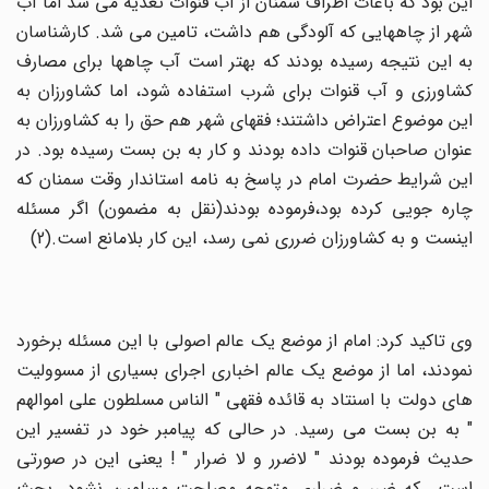
این بود که باغات اطراف سمنان از آب قنوات تغذیه می شد اما آب
شهر از چاههایی که آلودگی هم داشت، تامین می شد. کارشناسان
به این نتیجه رسیده بودند که بهتر است آب چاهها برای مصارف
کشاورزی و آب قنوات برای شرب استفاده شود، اما کشاورزان به
این موضوع اعتراض داشتند؛ فقهای شهر هم حق را به کشاورزان به
عنوان صاحبان قنوات داده بودند و کار به بن بست رسیده بود. در
این شرایط حضرت امام در پاسخ به نامه استاندار وقت سمنان که
چاره جویی کرده بود،فرموده بودند(نقل به مضمون) اگر مسئله
اینست و به کشاورزان ضرری نمی رسد، این کار بلامانع است.(2)
وی تاکید کرد: امام از موضع یک عالم اصولی با این مسئله برخورد
نمودند، اما از موضع یک عالم اخباری اجرای بسیاری از مسوولیت
های دولت با اسنتاد به قائده فقهی " الناس مسلطون علی اموالهم
" به بن بست می رسید. در حالی که پیامبر خود در تفسیر این
حدیث فرموده بودند " لاضرر و لا ضرار " ! یعنی این در صورتی
است که ضرر و ضراری متوجه مصلحت مسلمین نشود. بحث