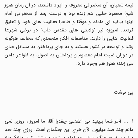
نیمه شعبان، آن سخنرانی معروف را ایراد داشتند، در آن زمان هنوز
شیخ محمود حلبی هم زنده بود و درست بعد از سخنرانی امام
اینها بیانیه ای دادند و موقتا و ظاهرا فعالیت های خود را تعلیق
کردند. امروزه نیز "ولایتی های مقدس مآب" در برخی شهرها
فعالیت هایی را دارند. متاسفانه افکار منجمدی که مخالف هرگونه
رشد و توسعه در کشور هستند و به جای پرداختن به مسائل جدی
در دوران غیبت امام معصوم و پرداختن به اصول، به ظواهر دامن
می زنند؛ هنوز هم وجود دارد.
پی نوشت:
1- ... آخر شما ببینید بی ‏اطلاعى چقدر! آقا، ما امروز ، روزى نمی
‏دانم چند صد میلیون الآن خرج این جنگمان است. روزى چند صد
میلیون خرج جنگ را با سهم امام میشود درستش کرد حالا؟ حالا