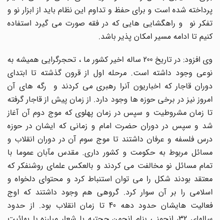
پرداخته شده است و برای حفظ و تداوم این نظام باید از ابزار نو و
تفکر نو و راهگشایی هایی که در فقه صورت می گیرد استفاده
کنیم تا ادامه مسیر امکان پذیر باشد.
وی افزود: در تاریخ 200 ساله اخیر کشور ما ، تحجرگرایی همیشه به
نوعی وجود داشته است. مرحله اول از قرون گذشته تا ابتدای
دوران قاجار که اخباریون آنرا رهبری می کردند و رگه های آن
امروز نیز در برخی حوزه ها وجود دارد. از زمان پیش از قاجار گرفته
تا زمان مشروطیت و سپس در زمان پهلوی که موج دوم آن آغاز
شد و سپس در دوران حضرت امام و زمانی که ایشان در حوزه
درس فلسفه و عرفان داشتند تا موج سوم آن در دوران انقلاب و
مسائل مربوط به حکومت و کشور داری. مقدس مآبان عموما با
تمام مسائل نو مخالفت می کردند و بالعکس علمای روشنفکر که
معتقد بودند شکل را می توان استنباط کرد و محتوای دلخواه و
اسلامی را بر آن سوار کرد. گروهی هم وجود داشتند که اوج
فعالیت هایشان حدود دهه 40 تا زمان انقلاب بود. از حدود
سالهای 32، انجمنی بنام انجمن حجتیه با شعار مبارزه با بهائیت