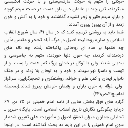
حرکتى را متهم به حرکت مارکسیستى و یا حرکت انگلیسى
میکردند، تنى چند از عالمان دین باور دست در دست مردم کوچه
و بازار، مردم فقیر و زجر کشیده گذاشتند و خود را به آتش و خون
زدند و از آن پیروز بیرون آمدند.
شما باید به روشنى ترسیم کنید که در سال 41، سال شروع انقلاب
اسلامى و مبارزه روحانیت اصیل در مرگ آباد تحجر و مقدس مآبى
چه ظلمها بر عده‏ اى روحانى پاکباخته رفت، چه ناله‏ هاى
دردمندانه کردند، چه خون دلها خوردند، متهم به جاسوسى و
بى‏دینى شدند ولى با توکل بر خداى بزرگ کمر همت را بستند و از
تهمت و ناسزا نهراسیدند و خود را به توفان بلا زدند و در جنگ
نابرابر ایمان و کفر، علم و خرافه، روشنفکرى و تحجرگرایى، سرافراز
ولى غرقه به خون یاران و رفیقان خویش پیروز شدند.(صحیفه
امام،ج21،ص240)
گزاره های فوق بخش هایی از نامه امام خمینی در 25 دی 67
درباره چگونگی نگارش تاریخ انقلاب اسلامی است. پایگاه خبری ـ
تحلیلی جماران میزان تحقق اصول و مأموریت های تعیین شده از
سوی امام خمینی را در این باره، به بحث گذاشته است. در اینجا