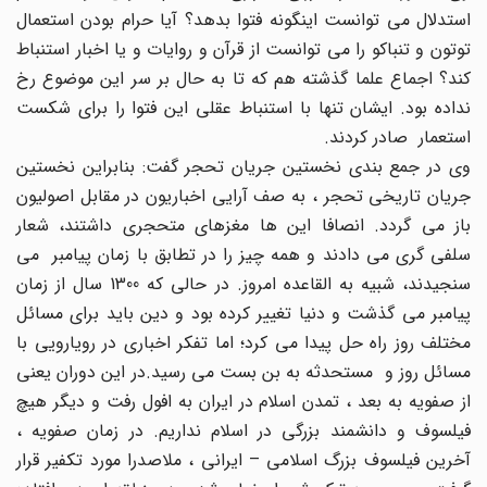
استدلال می توانست اینگونه فتوا بدهد؟ آیا حرام بودن استعمال
توتون و تنباکو را می توانست از قرآن و روایات و یا اخبار استنباط
کند؟ اجماع علما گذشته هم که تا به حال بر سر این موضوع رخ
نداده بود. ایشان تنها با استنباط عقلی این فتوا را برای شکست
استعمار صادر کردند.
وی در جمع بندی نخستین جریان تحجر گفت: بنابراین نخستین
جریان تاریخی تحجر ، به صف آرایی اخباریون در مقابل اصولیون
باز می گردد. انصافا این ها مغزهای متحجری داشتند، شعار
سلفی گری می دادند و همه چیز را در تطابق با زمان پیامبر می
سنجیدند، شبیه به القاعده امروز. در حالی که 1300 سال از زمان
پیامبر می گذشت و دنیا تغییر کرده بود و دین باید برای مسائل
مختلف روز راه حل پیدا می کرد؛ اما تفکر اخباری در رویارویی با
مسائل روز و مستحدثه به بن بست می رسید.در این دوران یعنی
از صفویه به بعد ، تمدن اسلام در ایران به افول رفت و دیگر هیچ
فیلسوف و دانشمند بزرگی در اسلام نداریم. در زمان صفویه ،
آخرین فیلسوف بزرگ اسلامی – ایرانی ، ملاصدرا مورد تکفیر قرار