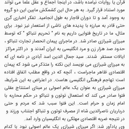
قرآن یا روایات نیامده باشد، در اینجا اجماع و عقل علما می تواند
مورد استناد قرار گیرد. به هر حال این کشمکش مابین این دو گروه
به وجود آمد و تا دوران قاجار به طول انجامید. تفکر اخباری گری
حتی قادر به مبارزه با پدیده های ناشی از استعمار نیز نبود. برای
مثال، ما در تاریخ فتوایی داریم به نام " تحریم تنباکو " که توسط
میرزای شیرازی صادر شد. در ماجرای پیمان انحصار تجارت تنباکو ،
حدود صد هزار زن و مرد انگلیسی به ایران آمدند و در اکثر مراکز
ایالات مستقر شدند. سید جمال الدین اسد آبادی در نامه ای که
به میرزای شیرازی می نویسد این نکته را متذکر می شود که پیمان
اقتصادی ظاهر ماجراست ، آنچه که در واقع مطلب اتفاق افتاده
است تهاجم فرهنگی انگلیسی هاست. در اعتراض به این شرایط،
میرزای شیرازی به عنوان یک عالم اصولی بر مبنای استنتاج عقلی
فتوا صادر می کند که استعمال توتون و تنباکو در حکم محاربه با
امام زمان و حرام است. این فتوا سبب شد که مردم و حتی
درباریان ناصرالدین شاه از مصرف توتون و تنباکو اجتناب ورزند و
در نتیجه ضربه اقتصادی مهلکی به انگلیسیان وارد آمد.
وی یادآور شد: اگر میرزای شیرازی یک عالم اصولی نبود با کدام