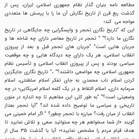
مطالعه نامه بنیان گذار نظام جمهوری اسلامی ایران، پس از
گذشت ربع قرن از تاریخ نگارش آن ما را با پرسش ها متعددی
مواجه می کند؛
این که "تاریخ نگاری تحجر و واپسگرایی چه جایگاهی در تاریخ
نگاری ما دارد؟" " تحجر در تاریخ معاصر دارای چه شاخه ها و
جریان هایی است" "جریان های تحجر قبل و بعد از پیروزی
انقلاب اسلامی، هر یک دارای چه دیدگاه هایی و چه موقعیت
سیاسی بودند و پس از پیروزی انقلاب اسلامی و تأسیس نظام
جمهوری اسلامی چه مواضعی داشتند؟" ،" تاریخ نگاری جایگزین
کردن اسلام ناب محمدى به جای تفکر اسلام سلطنتى، اسلام
سرمایه دارى، اسلام التقاط و در یک کلمه اسلام امریکایى؛ در چه
وضعیتی است؟" "به طور کلی این مفاهیم تا چه اندازه در متون
تاریخی و سیاسی ما توضیح داده شده اند؟ "آیا تحجر بعداز
انقلاب از میان رفت؟ مبارزه با تحجر چطور؟ " اگر امام خمینی می
گویند «از شما مى‏خواهم هر چه مى‏توانید سعى و تلاش نمایید تا
هدف قیام مردم را مشخص نمایید»؛ آیا با گذشت 35 سال از
پیروزی انقلاب اسلامی اهداف واقعی انقلاب برای نسل های جدید