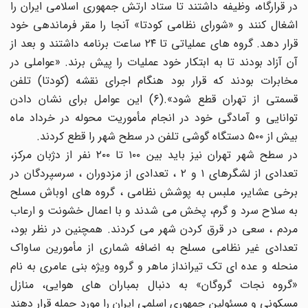
در قرارگاه، وظیفه داشتند تا ستاد ارتش جمهوری اسلامی ایران را
اشغال کنند و «شورای نظامی کودتا» آنجا را مقر فرماندهی خود
قرار دهد. گروه های عملیاتی تا ۲۴ ساعت برنامه داشتند و بعد از
آن آزاد بودند تا به ابتکار خود عملیات را پیش برند. «عواملی در
مخابرات بودند که قرار بود هنگام اجرای نقشه (کودتا) تلفن
قسمتی از تهران قطع شود».(۶) این عوامل برای نشان دادن
توانایی و آمادگی خود در انجام مأموریت محوله در خرداد ماه
بیش از ۵۰۰ دستگاه گوشی تلفن در سطح شهر را قطع کردند.
در سطح شهر تهران نیز باید بین ۱۰۰ تا ۲۰۰ نفر از دژبان مرکز،
تعدادی از لشگرهای ۱ و ۲ ، تعدادی از مزدوران ، سرسپردگان در
برخی عشایر، ملبس به پوشش نظامی ، گروه های اوباش مسلح
به سلاح سرد و گرم، پخش می شدند و با اعمال خشونت و ارعاب
مردم ، سعی در قرق کردن شهر می کردند. همچنین در نظر بود،
تعدادی غیر نظامی مسلح به اضافه شماری از مأمورین ساواک
منحله و عده ای تک تیرانداز ماهر و گروه ویژه بنی عامری به نام
«گروه نجات گروگان» به دنبال بمباران های هوایی، منازل
مسکونی و مسئولین جمهوری اسلمی ایران را مورد حمله قرار دهند