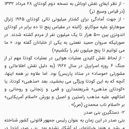
- از نظر ایفای نقش اوباش به نسخه دوم کودتای ۲۸ مرداد ۱۳۳۲
(در قیاس وسیع تر)
- از جهت آمادگی برای کشتار میلیونی تالی کودتای ۱۹۶۵ ژنرال
سوهارتو علیه سوکارنو. (البته در مقیاس پنج تا ده برابر در کودتای
اندونزی بین ۵۰۰ هزار تا یک میلیون نفر از مردم کشته شدند. در
صورتیکه سروان حمید نعمتی به یکی از خلبانان گفته بود: « ما
می توانیم تا پنج میلیون نفر را بکشیم»)
- از لحاظ نقش کلیدی عملیات هوایی در عملیات کودتا مهم تر از
جنگ ۶ روزه اسراییل در سال ۱۹۶۷ (به دلیل نقش اطلاعاتی و
مشورتی «موساد» در ستاد پاریس) بود. اما علاوه بر همه اینها،
آنچه که به این کودتا ویژگی می بخشید، بعد «مذهبی» کودتا، یا
«کودتای مذهبی» شریعتمداری و قمی و زنجانی و روحانی و
امثالهم، علیه مذهب راستین و اصیل و یورش «اسلام آمریکایی»
بر «اسلام ناب محمدی (ص)» .
۲- دستگیری بنی صدر:
بنی صدر در این زمان به عنوان رئیس جمهور قانونی کشور شناخته
می‌شد و هنوز خیانتهای او آشکار نشده بود. بنی صدر ابتدا در