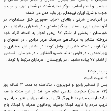
سیاسی و اعلام اسامی مراکز تخلیه شده، در شمال غربی و غرب و
جنوب و شرق ایران نیروهای زیر وارد عمل می شدند:
در آذربایجان شرقی : بقایای «حزب جمهوری خلق مسلمان»، در
آذربایجان غربی : صنار و چنگیز مامدی ، در باختران : پالیزبان ، در
خوزستان : بخشی از لشگر ۹۲ زرهی اهواز به اضافه افراد خود
فروخته عشایر به فرماندهی سرهنگ عزیز مرادی ، در اصفهان و
کهکیلویه : دسته هایی از عوامل کودتا در عشایر ایل بختیاری و
بویراحمدی ، در فارس : باند خسرو قشقایی ، در خراسان : قسمتی
از لشکر ۷۷ پیاده مشهد ، در بلوچستان : سرداران مرتبط با کودتا.
پس از کودتا
۱- تثبیت قدرت
پس از تسخیر رادیو و تلویزیون ، بلافاصله به مدت ۳ شبانه روز
(۷۲ ساعت) حکومت نظامی اعلام می شد در این مدت با سه
ترفند، ارعاب مردم به طرق گوناگون از جمله تیرباران های خیابانی،
فریب مردم یا تأیید کودتا بوسیله روحانیون همراه با کودتا، باج