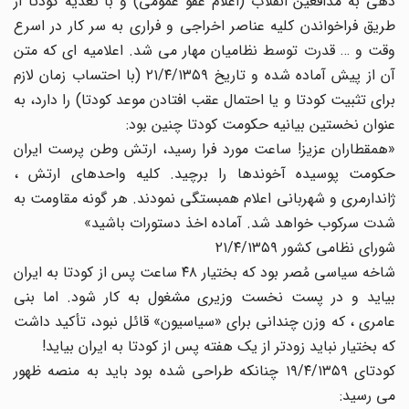
دهی به مدافعین انقلاب (اعلام عفو عمومی) و با تغذیه کودتا از
طریق فراخواندن کلیه عناصر اخراجی و فراری به سر کار در اسرع
وقت و … قدرت توسط نظامیان مهار می شد. اعلامیه ای که متن
آن از پیش آماده شده و تاریخ ۲۱/۴/۱۳۵۹ (با احتساب زمان لازم
برای تثبیت کودتا و یا احتمال عقب افتادن موعد کودتا) را دارد، به
عنوان نخستین بیانیه حکومت کودتا چنین بود:
«همقطاران عزیز! ساعت مورد فرا رسید، ارتش وطن پرست ایران
حکومت پوسیده آخوندها را برچید. کلیه واحدهای ارتش ،
ژاندارمری و شهربانی اعلام همبستگی نمودند. هر گونه مقاومت به
شدت سرکوب خواهد شد. آماده اخذ دستورات باشید»
شورای نظامی کشور ۲۱/۴/۱۳۵۹
شاخه سیاسی مُصر بود که بختیار ۴۸ ساعت پس از کودتا به ایران
بیاید و در پست نخست وزیری مشغول به کار شود. اما بنی
عامری ، که وزن چندانی برای «سیاسیون» قائل نبود، تأکید داشت
که بختیار نباید زودتر از یک هفته پس از کودتا به ایران بیاید!
کودتای ۱۹/۴/۱۳۵۹ چنانکه طراحی شده بود باید به منصه ظهور
می رسید: