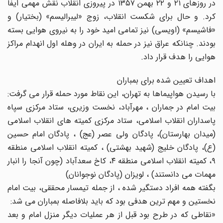
در روزهای ۲۱ و ۲۲ بهمن ۱۳۵۷ در پیروزی انقلاب نقش مهمی ایفا
کرد. و حال برای شکست انقلاب، زوج «لیبرالیسم» (بختیار) و
«فاشیسم» (اویسی) نیز تمامی امید خود را به نیروی هوایی بسته
بودند. چنانکه عراق نیز در حمله به ایران در وهله اول انهدام مراکز
هوایی را هدف قرار داد.
اهداف تعیین شده برای بمباران
با رسیدن هواپیماها به تهران، این نقاط مورد حمله قرار می گرفت:
بیت امام در جماران ، مهرآباد، نخست وزیری، ستاد مرکزی سپاه
پاسداران انقلاب اسلامی، ستاد مرکزی کمیته های انقلاب اسلامی
(میدان بهارستان)، پادگان ولی عصر (عج) ، پادگان امام حسین
(ع)، پادگان خلیج (شهید بهشتی) ، کمیته انقلاب اسلامی منطقه
۹، کمیته انقلاب اسلامی منطقه ۴، کاخ سعدآباد (چون آنجا را انبار
مهمات می دانستند) ، لویزان (پادگان نوجوانان)
بگفته همه افراد دستگیر شده ، از جمله تیمسار محققی، بیت امام
نخستین و مهم ترین هدفی بود که باید بلافاصله بمباران می شد:
«نقاطی که در طرح بود قبل از هر عملیات دیگر منزل امام و بعد