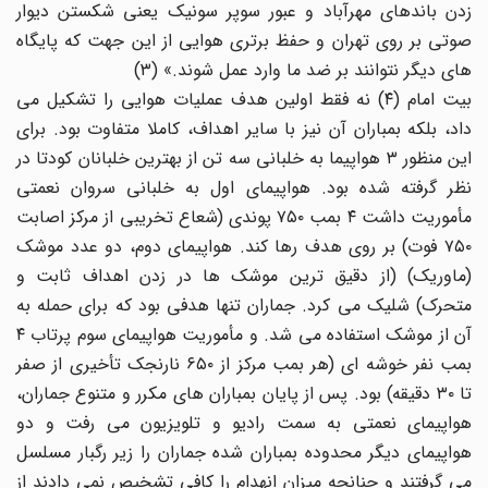
زدن باندهای مهرآباد و عبور سوپر سونیک یعنی شکستن دیوار
صوتی بر روی تهران و حفظ برتری هوایی از این جهت که پایگاه
های دیگر نتوانند بر ضد ما وارد عمل شوند.» (۳)
بیت امام (۴) نه فقط اولین هدف عملیات هوایی را تشکیل می
داد، بلکه بمباران آن نیز با سایر اهداف، کاملا متفاوت بود. برای
این منظور ۳ هواپیما به خلبانی سه تن از بهترین خلبانان کودتا در
نظر گرفته شده بود. هواپیمای اول به خلبانی سروان نعمتی
مأموریت داشت ۴ بمب ۷۵۰ پوندی (شعاع تخریبی از مرکز اصابت
۷۵۰ فوت) بر روی هدف رها کند. هواپیمای دوم، دو عدد موشک
(ماوریک) (از دقیق ترین موشک ها در زدن اهداف ثابت و
متحرک) شلیک می کرد. جماران تنها هدفی بود که برای حمله به
آن از موشک استفاده می شد. و مأموریت هواپیمای سوم پرتاب ۴
بمب نفر خوشه ای (هر بمب مرکز از ۶۵۰ نارنجک تأخیری از صفر
تا ۳۰ دقیقه) بود. پس از پایان بمباران های مکرر و متنوع جماران،
هواپیمای نعمتی به سمت رادیو و تلویزیون می رفت و دو
هواپیمای دیگر محدوده بمباران شده جماران را زیر رگبار مسلسل
می گرفتند و چنانچه میزان انهدام را کافی تشخیص نمی دادند از