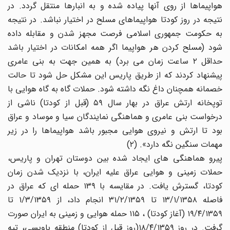
هواپیماها از روی آنها پیاده شده و به انبارها منتقل گردد. در
نتیجه در روز کودتا هواپیماهای مسلح در اختیار نباشد. در نتیجه
به حکومت جمهوری اسلامی فرصت مجهز شدن و مقابله داده
شود (مسلح کردن هر هواپیما اگر همه امکانات در اختیار باشد
حداقل ۲ ساعت زمان می برد) به همین جهت به بنی عامری
پیشنهاد کردند که از طریق پاریس این مشکل حل شود تا حالت
خصمانه همچنان داغ نگه داشته شود. حملات گاه به گاه هوایی با
توپخانه ارتش عراق در بهار سال ۵۹ (قبل از کودتا) ناشی از
درخواست بنی عامری و هماهنگی نمایندگان سیا و موساد و عراق
بود تا ارتش و نیروی هوایی مجبور باشد هواپیماها را در زیر
مهمات سنگین نگه دارد». (۲)
پیرو هماهنگی های ایجاد شده بین دوستان تهران و پاریس،
حملات زمینی و هوایی عراق علیه ایران، با نزدیک شدن زمان
کودتا، گسترش یافت. در مقایسه با ۱۳۹ حمله ای که عراق در
فاصله ۱۳/۱/۱۳۵۸ تا ۳۱/۲/۱۳۵۹ انجام داد، از ۱/۳/۱۳۵۹ تا
۱۹/۴/۱۳۵۹ (آغاز کودتا) ، ۱۱۵ حمله هوایی و زمینی به ایران صورت
گرفت. در روز ۱۸/۴/۱۳۵۹(روز قبل از کودتا) منطقه باویسی، تپه