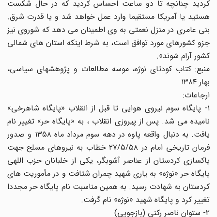
کردید چنانچه تا دو ساعت احساس کردید که در حال شکست
هستید یا آمریکا مستقیما وارد عمل خواهد شد و یا قدرت شرق.
بنی عامری در منزل نعمتی به وی اطمینان می دهد که شوروی نیز
جزو کشورهای مورد توافق است، به شرط اینکه استان های شمالی
کشور آرام شوند».
منبع: کتاب کودتای نوژه، موسه مطالعات و پژوهشهای سیاسی،
بهار ۱۳۸۴
ارجاعات:
۱- پایگاه سوم نیروی هوایی تا قبل از انقلاب «پایگاه شاهرخی»
نامیده می شد. پس از پیروزی انقلاب ، به «پایگاه حر» تغییر نام
یافت. به دنبال واقعه پاوه در دهه سوم مرداد ماه ۱۳۵۸ و صدور
فرمان تاریخی امام در ۲۷/۵/۵۸ خطاب به نیروهای مسلح جهت
پاکسازی کردستان از عناصر آشوبگر، یکی از خلبانان حزب اللهی
پایگاه حر «نوژه» به یاری شهید چمران شتافت و در مأموریت های
کردستان به شهادت رسید. به همین مناسبت نام پایگاه حر مجددا
تغییر کرد و پایگاه شهید «نوژه» نام گرفت.
۲- ستوان ناصر رکنی (بازجویی)