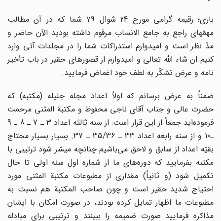
باری؛ رقیمه گرامی مورخ 24 شوال 79 شما که در آن مطالب
مهمّه‏ای راجع به جامع الانساب مرقوم داشته بودید الآن حاضر و
مدّ نظر است و امیدوارم استدراکات شما را در مجلدات آتی وارد
کنیم ان شاء الله تعالی و امیدوارم از قصورهای حقیر در باب تأخیر
نامه و عرض تشکّر به لطف خود اغماض فرمایید.
ضمناً به عرض برسانم که اولاً اعداد مجله جلیله (مکتبه) که
حضرت عالی و جناب آقای ناجی محفوظ و مکتبة المثنی مرحمت
فرموده‌اید جمعاً از این قرار است: از سنه ثالثه اعداد 3 ـ 7 ـ 8 ـ 9
ـ10 و از سنه رابعه اعداد 33 ـ 35/36 ـ 37. بسیار بسیار محتاج
بقیّه اعداد از سابق و لاحق می‌باشیم چنانچه میسّر شود ترتیبی با
مکتبه بفرمایید که دوره‌های ما از شماره اول سنه اولی تا حال
تکمیل شود (و ثانیاً) مقداری از مطبوعات مکتبة المثنی مورد
احتیاج شدید حقیر است و چون صاحب المکتبة هم نسبت به
مطبوعات ما اظهار تمایل کرده بودند، در صورت امکان با ایشان
مذاکره فرمایید صورت ضمیمه را ببینند و ترتیبی برای مبادله