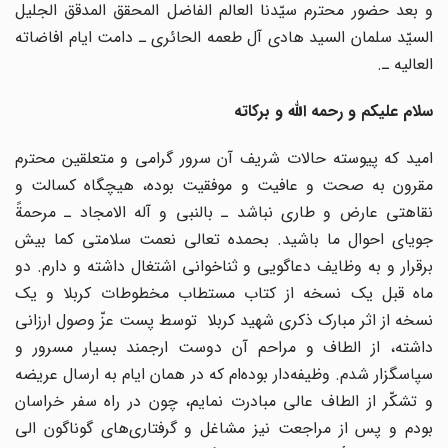
و بعد حضور محترم سیّدنا العالم الفاضل المحقق المدقق الجلیل
السیّد سلمان السید هادی آل طعمه الحائری ـ دامت ایام افاضاته
العالیه ـ.
سلام علیکم و رحمه الله و برکاته
امید که پیوسته حالات شریف آن سرور گرامی و متعلقین محترم
مقرون به صحت و عافیت و موفقیت بوده، هیچگاه کسالت و
نقاهتی عارض و طاری نباشد ـ بالنبی و آله الامجاد ـ مرحمةً
جویای احوال ما باشید. بحمده تعالی نعمت سلامتی کما بیش
برقرار و به وظایف دعاگویی و ثناخوانی اشتغال داشته و دارم. دو
ماه قبل یک نسخه از کتاب مستطاب مخطوطات کربلا و یک
نسخه از اثر مبارک ذکری شهید کربلا توسط پست عزّ وصول ارزانی
داشته، از الطاف و مراحم آن دوست ارجمند بسیار مسرور و
سپاسگزار شدم. وظیفه‌دار بوده‌ام که در همان ایام به ارسال عریضه
و تشکّر از الطاف عالی مبادرت نمایم، چون در راه سفر خراسان
بودم و پس از مراجعت نیز مشاغل و گرفتاری‌های گوناگون الی