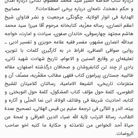
درباره کتاب خلاصة السیر سید محمد معصوم، نکاتی درباره امثال
و حکم دهخدا، نامه‌ای درباره برخی اصطلاحات2. مصابیح
الهدایة فی انوار الولایة، چگونگی مرجعیت و نشر فتاوای شیخ
اعظم انصاری، رساله معزّیه، کتابخانه مرحوم آقا میرزا سید محمد
هاشم مجتهد چهارسوقی، خاندان صفوی، سیادت و امارت، خواجه
عبدالله انصاری مشهور، مفسر فقیه علامه حویزی و تفسیر ادبی ـ
روایی صوافی الصافی، افراط در به کارگیری کلمات با تنوین،
تعلیقه‌ای بر وقایع السنین و الاعوام، تاریخ شهادت شهید ثانی،
یادی از چند تن کتابفروشان و صحافان درگذشته اصفهان، مقاله
طالبیه: جستاری پیرامون کتاب فقهی مطالب مظفّریه، مصنّف آن و
متفرّعات تاریخی، الشیعة الامامیة، رسالتان کلامیتان للشیخ
الطوسی، کلمة حول مؤلف کتاب المشکول، کلمة حول النوبختی و
کتابه، احادیث شریفة فی وظائف الولاة، ابن نما الحلّی و آثاره و
بیته، الدر و اللآلی فی ترجمة سلیم بن قیس الهلالی، تصحیح عمدة
الطالب، رسالة الترتب لآیة الله ضیاء الدین العراقی و لمحة عن
حیاة أحد الخواص من تلامذته و حکایة ما کتبه اخو صاحب
الروضات.