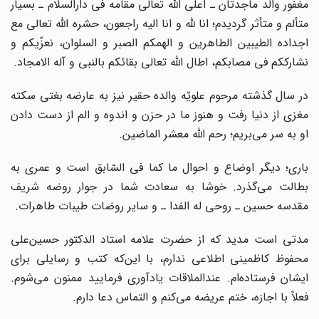
مغفور والد ماجدتان ـ اعلی الله تعالی مقامه فی دارالسلام ـ بسیار
متألم و متأثر گردیدم؛ انا لله و انا الیه راجعون، حشره الله تعالی مع
اجداده الطیبین الطاهرین و الهمکم الصبر و السلوان، نعزّیکم و
نشارککم فی مصابکم، اطال الله تعالی بقائکم بالنبی و آله الامجاد.
در سال گذشته مرحوم علویّه والده حقیر نیز به عارضه بغتی سکته
مغزی از دنیا رفت و هنوز ما در حزن و اندوه و الم از دست دادن
او به سر می‌بریم؛ رحم الله معشر الماضین.
باری؛ دیگر اوضاع و احوال ما کما فی السّابق است و عمری به
بطالت می‌گذرد. خوشا به سعادت شما در جوار روضه شریف
مقدسه حسین ـ روحی له الفدا ـ و سایر روضات طیبات طاهرات.
مدتی است مدید که از حضرت علامه استاد الدکتور حسین‌علی
محفوظ کاظمینی اطلاعی ندارم، با این‌که کتب و رسایلی برای
ایشان فرستاده‌ام. عندالملاقات یادآوری فرمایید ممنون می‌شوم.
فعلاً با اجازه، ختم عریضه می‌کنم و التماس دعا دارم.