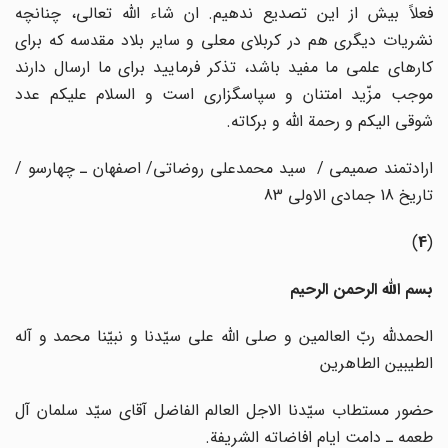
فعلاً بیش از این تصدیع ندهیم. ان شاء الله تعالی، چنانچه
نشریات دیگری هم در کربلای معلی و سایر بلاد مقدسه که برای
کارهای علمی ما مفید باشد، تذکر فرمایید برای ما ارسال دارند
موجب مزّید امتنان و سپاسگزاری است و السلام علیکم عدد
شوقی الیکم و رحمة الله و برکاته.
ارادتمند صمیمی / سید محمدعلی روضاتی/ اصفهان ـ چهارسو /
تاریخ 18 جمادی الاولی 83
)
4
(
بسم الله الرحمن الرحیم
الحمدلله ربّ العالمین و صلی الله علی سیّدنا و نبیّنا محمد و آله
الطیبین الطاهرین
حضور مستطاب سیّدنا الاجل العالم الفاضل آقای سیّد سلمان آل
طعمه ـ دامت ایام افاضاته الشریفة.