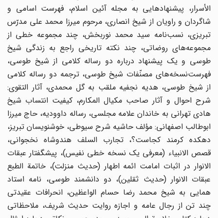
الأسرار، پیشنهادهایی به مجله آئین اسلام، فهرست اسامی و
شاگردان و راویان از شیخ انصاری، مرحوم میرزا محمد علی مدرّس
تبریزی، نسب‌نامه سید محمد نوربخش، چند مجموعه خطی از
مجموعه‌های روضاتی، چند نکته تاریخی راجع به زندگی شیخ
طوسی و یک پیشنهاد درباره دو رساله کلامی از شیخ طوسی،
فهرست‌نسخه‌های مصنّفات شیخ طوسی، ترجمه دو رساله کلامی
از شیخ طوسی، هدیه نجفیه ملقب به گل محمدی، آثار التقوی:
شرح احوال و آثار صاحب مکیال المکارم، کیفیت انتساب شیخ
هادی تهرانی به خاندان علامه مجلسی، رساله داوودیه، حاج میرزا
ابوطالب اصفهانی: مؤلف حاشیه شرح سیوطی، خوشنویسان تبریز،
دهکده کرمند کجاست؟، تجارب السلف هندوشاه نخجوانی،
قصص الانبیاء (معرفی یک نسخه خطی نفیس)، پیشگفتار عبقات
الانوار در اثبات امامت ائمه اطهار (حدیث منزلت)، خاتمة الطبع
عبقات الانوار (حدیث ثقلین)، دو دانشمند طوسی، نامه استاد
همایی به شیخ محمد رضا حسام الواعظین، انحرافات عقیدتی
چند تن از رجال عامه و اجازه روایت حدیث شریف، ملاحظاتی