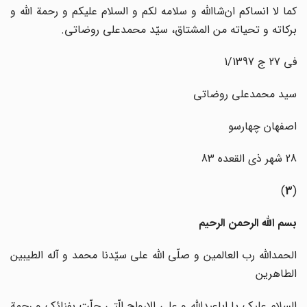
کما لا انساکم ان‌شاالله و سلامه لکم و السلام علیکم و رحمة الله و
برکاته و تحیاته من المشتاق، سیّد محمدعلی روضاتی.
فی 27 ج 1/1397
سید محمدعلی روضاتی
اصفهان چهارسو
28 شهر ذی القعده 83
)
3
(
بسم الله الرحمن الرحیم
الحمدالله رب العالمین و صلّی الله علی سیّدنا محمد و آله الطیبین
الطاهرین
السلام علیک یا اباعبدالله و علی الارواح الّتی حلّت بفنائک و رحمة