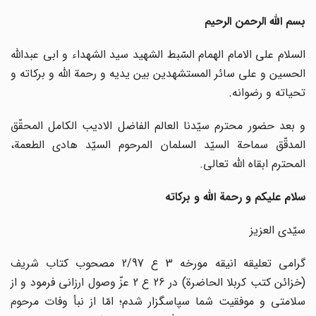
بسم الله الرحمن الرحیم
السلام علی الامام الهمام السّبط الشهید سید الشهداء و ابی عبدالله
الحسین و علی سائر المستشهدین بین یدیه و رحمة الله و برکاته و
تحیاته و رضوانه.
و بعد حضور محترم سیّدنا العالم الفاضل الادیب الکامل المحقّق
المدقّق سماحة السیّد السلمان المرحوم السیّد هادی الطعمة،
المحترم ابقاه الله تعالی.
سلام علیکم و رحمة الله و برکاته
سیّدی العزیز
گرامی تعلیقه انیقه مورخه 3 ع 2/97 مصحوب کتاب شریف
(خزائن کتب کربلا الحاضرة) در 26 ع 2 عزّ وصول ارزانی فرمود و از
سلامتی و موفقیت شما سپاسگزار شدم؛ امّا از نبأ وفات مرحوم