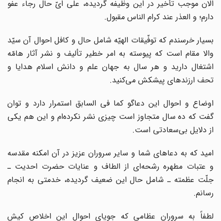
الان موجب تأخیر در این وظیفه گردیده، علی ایّ حال رجاء عفو
دارم؛ و العذر عند کرام الناس مقبول.
بسیار خرسندم که توفّیقات الهیّه شامل حال و کافل احوال آن سیّد
والا مقام است که پیوسته به امر خطیر تألیف و نشر آثار هامّه
اشتغال دارید و هر سال به جهان علم و دانش اسلام هدایا و
تحف ارزنده‏ای پیشکش می‌کنید.
اوضاع و احوال این دعاگو کما فی السابق استمرار دارد و توان
گفت که ده سال متجاوز است چیزی نشر نکرده‌ام و این هم یکی
از دلایل بی‌سعادتی است.
امید که به دعاهای شما و سایر سروران عزیز در آن امکنه مقدسه
و عتبات مطهره رشحه‌ای از الطاف و عنایات حضرت احدیت ـ
جلّت عظمته ـ شامل حال این ضعیف گردیده، خدمتی به انجام
رسانم.
لطفاً به سروران عظامی که جویای احوال این اخلاص کیش