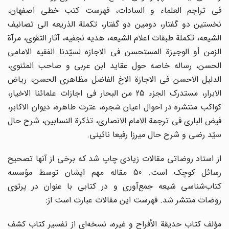
فی تراجم العلماء و السادات، فهرست کتب خطی اصفهان،
نخستین دو گفتار، دومین دو گفتار، تکملة الذریعه الی تصانیف
الشیعه، تکملة طبقات اعلام الشیعه، هدیه نجفیه، آثار التقوی، مرآة
الزمن أو الوجیزة المستحسن فی الاجازه لسیّدنا الفقیه الامامی
الحسن، رساله خاصه حول عقاید ابن عربی و صاحب المثنوی،
الدلیل الاحسن فی الاجازة الاخ الفاضل مظاهری الحسن، ریاض
الابرار، مستدرک الجزء 25 من البحار فی اجازات علمائنا الاخیار،
کواکب منتشره در احوال اعیان شجره، عترت طاهره، دیوان الاکابر،
فیض الباری فی ترجمة الامام الانصاری، تذکرة النسابین، شرح حال
سیّد رضی و شرح حال میرزا رفیعا نائینی.
از استاد روضاتی مقالات زیادی چاپ شد که برخی از آنها تصحیح
رسائل کوچک است. 50 مقاله مهم ایشان توسط مؤسسه
کتاب‌شناسی شیعه جمع‌آوری و در کتابی با عنوان در پرتوی
روضات منتشر شد. فهرست این مقالات عبارت است از:
مؤلف کتاب حدیقة الأفراح و غیره، نسخه‌ای از تفسیر کتاب کشف