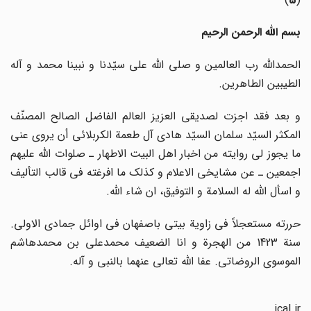
بسم الله الرحمن الرحیم
الحمدالله رب العالمین و صلی الله علی سیّدنا و نبینا محمد و آله
الطیبین الطاهرین.
و بعد فقد اجزت لصدیقی العزیز العالم الفاضل الصالح المصنّف
المکثر السیّد سلمان السیّد هادی آل طعمة الکربلائی أن یروی عنی
ما یجوز لی روایته من اخبار اهل البیت الاطهار ـ صلوات الله علیهم
اجمعین ـ عن مشایخی الاعلام و کذلک ما افرغته فی قالب التألیف
و اسأل الله له السلامة و التوفیق، ان شاء الله.
حررته مستعجلاً فی زاویة بیتی باصفهان فی اوائل جمادی الاولی.
سنة 1423 من الهجرة و انا الضعیف محمدعلی بن محمدهاشم
الموسوی الروضاتی. عفا الله تعالی عنهما بالنبی و آله.
ical.ir