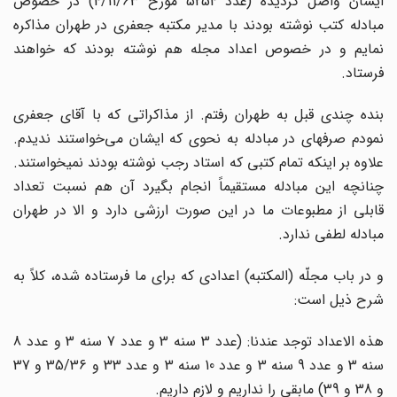
ایشان واصل گردیده (عدد 5254 مورخ 4/11/63) در خصوص
مبادله کتب نوشته بودند با مدیر مکتبه جعفری در طهران مذاکره
نمایم و در خصوص اعداد مجله هم نوشته بودند که خواهند
فرستاد.
بنده چندی قبل به طهران رفتم. از مذاکراتی که با آقای جعفری
نمودم صرفه‏ای در مبادله به نحوی که ایشان می‌خواستند ندیدم.
علاوه بر اینکه تمام کتبی که استاد رجب نوشته بودند نمی‏خواستند.
چنانچه این مبادله مستقیماً انجام بگیرد آن هم نسبت تعداد
قابلی از مطبوعات ما در این صورت ارزشی دارد و الا در طهران
مبادله لطفی ندارد.
و در باب مجلّه (المکتبه) اعدادی که برای ما فرستاده شده، کلاً به
شرح ذیل است:
هذه الاعداد توجد عندنا: (عدد 3 سنه 3 و عدد 7 سنه 3 و عدد 8
سنه 3 و عدد 9 سنه 3 و عدد 10 سنه 3 و عدد 33 و 35/36 و 37
و 38 و 39) مابقی را نداریم و لازم داریم.