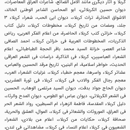
کربلا و آثار دیگری مانند الامل الضائع، شاعرات العراق المعاصرات،
دیوان حسین الکربلائی، ابو المحاسن الشاعر الوطنی الخالد،
الاشواق الحائرة، تراث کربلاء، دیوان ابی الحب، شعراء کربلاء 3
جلد، ومضات من تاریخ کربلاء، مخطوطات کربلاء، دلیل کتاب
کربلاء، خزائن کتب کربلاء الحاضرة، من اعلام الفکر العربی، ریاض
الذکریات، المخطوطات العربیة فی خزائن کربلاء، احمد الصافی
شاعر العصر، خزانة السید محمد باقر الحجة الطباطبائی، اعلام
الشعراء العباسیین، کربلاء فی الذاکرة، دراسات فی الشعر العراقی
الحدیث، خواطر اسلامیة، ام البنین، تاریخ مرقد الحسین والعباس،
عشائر کربلاء واسرها، معجم خطباء کربلاء، غزلیات الشعراء العرب،
معجم رجال الفکر والادب فی کربلاء، کربلاء فی ثورة العشرین،
دیوان الحاج جواد بدقت، دیوان السید مرتضی الوهاب، الحسین
فی الشعر الکربلائی، دیوان عباس ابو الطوس، دیوان المدح والرثاء،
دلیل کربلاء المقدسة، فاطمة الزهراء ام السبطین، رواد الشعر الحر
فی العراق، الموروثات والشعائر فی کربلاء، الموال، العشق والحریة،
صحافة کربلاء، حکایات من کربلاء، اعلام من بلادی، الشعراء
الشعبیون فی کربلاء اعلام النساء فی کربلاء، مشاهداتی فی لندن،