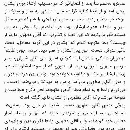
عمرش، مخصوصاً‌ بعد از قضایائی که در حسینیه ارشاد برای ایشان
پیش آمد و از آنجا کناره گرفت، میل شدیدی به سیر و سلوک و
عزلت در ایشان پدید آمد. من حتی آن فردی را هم که در مسائل
سیر و سلوک همراه ایشان بود، می‌شناختم. یک وقتی به این
مسئله فکر می‌کردم که این تعبد و تشرعی که آقای مطهری دارد، از
چیست؟ بعد متوجه شدم که ایشان در این گونه مسائل، تحت
تأثیر پدرش هست. من پدر ایشان را هم دیده بودم، چون ظاهراً
در دوران طلبگی، ایشان از شاگردان آمیرزا علی آقای شیرازی، پسر
مرحوم میرزای شیرازی بود. آن طوری که از خود ایشان شنیدم،
پیش ایشان رسائل و مکاسب خوانده بود. وقتی این مرد به تهران
و منزل آقای مطهری می‌‌آمد و من به دیدنش می‌رفتم، احساس
می‌کردم واقعا و به تمام معنا، آدمی متهجد، اهل ذکر و معناست و
متوجه می‌شدم که آقای مطهری از ایشان تأثیر گرفته است.
ویژگی بعدی آقای مطهری تعصب شدید در دین بود. بعضی‌ها
اعتقاداتی اعم از دینی و غیردینی دارند که آنها را وسیله امرار
معاش خود کرده‌اند، ولی آقای مطهری واقعا نگران دین و پایبندی
دینی مردم بود. قضایائی هم که بعدها در حسینیه ارشاد برای او