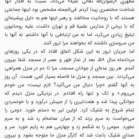
مطهری «رضوان‌الله تعالی علیه» می‌داد، نسبت به افکار آنها
شناخت مختصری پیدا کردم. فی‌الجمله مشخص بود اینها جماعتی
هستند که با روحانیت مخالفند و رهبر اینها هم به دلیل پیشینه‌ای
که با برخی از مدارس علمیة قم و تهران داشت، علیه روحانیون
تبلیغ زیادی می‌کرد، اما نه من ارتباطی با آنها داشتم، نه آنها با
من سروسرّی داشتند که بخواهند مرا ترور کنند.
اما جریان ترور به این شکل اتفاق افتاد که در یکی روزهای
مردادماه سال 58، بعد از نماز ظهر و عصر از مسجد شفا بیرون
آمدم. هر روز عده‌ای از جوانان مسجد، مرا تا دم در منزل همراهی
می‌کردند. بین مسجد و منزل ما فاصله بسیار کمی هست. آن روز
به آنها گفتم: «چرا دنبال من می‌آئید؟ لازم نیست؛ من خودم
می‌روم.» و تک و تنها راه افتادم. در نزدیکی منزل دیدم که
جوانکی پیدا شد و هفت‌تیری را از جیبش در‌آورد و با خونسردی
تمام شروع به شلیک کرد. اولین تیر به دستم خورد. دومی را
می‌خواست به سرم بزند که از میان عمامه‌ام رد شد و به سرم
نخورد. سومی را به شکمم زد و چهارمی هم به پایم خورد. سر و
صدای شلیک باعث شد که کارگر منزل ما متوجه بشود و بیرون