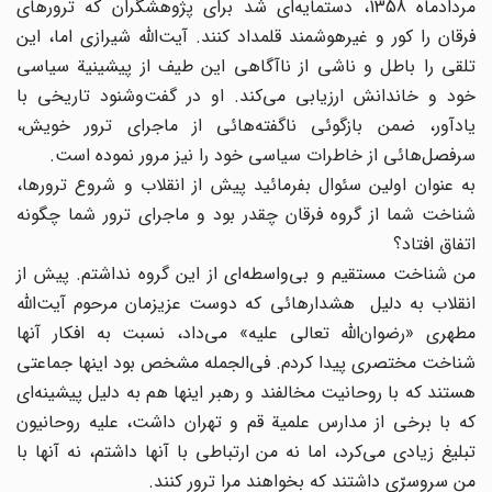
مردادماه 1358، دستمایه‌ای شد برای پژوهشگران که ترورهای
فرقان را کور و غیرهوشمند قلمداد کنند. آیت‌الله شیرازی اما، این
تلقی را باطل و ناشی از ناآگاهی این طیف از پیشینیة سیاسی
خود و خاندانش ارزیابی می‌کند. او در گفت‌وشنود تاریخی با
یادآور، ضمن بازگوئی ناگفته‌هائی از ماجرای ترور خویش،
سرفصل‌هائی از خاطرات سیاسی خود را نیز مرور نموده است.
به عنوان اولین سئوال بفرمائید پیش از انقلاب و شروع ترورها،
شناخت شما از گروه فرقان چقدر بود و ماجرای ترور شما چگونه
اتفاق افتاد؟
من شناخت مستقیم و بی‌واسطه‌ای از این گروه نداشتم. پیش از
انقلاب به دلیل هشدارهائی که دوست عزیزمان مرحوم آیت‌الله
مطهری «رضوان‌الله تعالی علیه» می‌داد، نسبت به افکار آنها
شناخت مختصری پیدا کردم. فی‌الجمله مشخص بود اینها جماعتی
هستند که با روحانیت مخالفند و رهبر اینها هم به دلیل پیشینه‌ای
که با برخی از مدارس علمیة قم و تهران داشت، علیه روحانیون
تبلیغ زیادی می‌کرد، اما نه من ارتباطی با آنها داشتم، نه آنها با
من سروسرّی داشتند که بخواهند مرا ترور کنند.