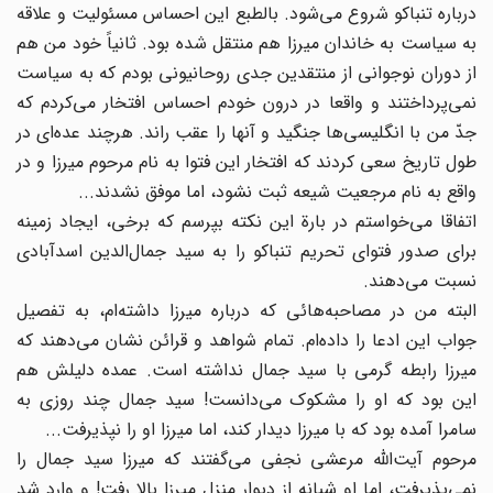
درباره تنباکو شروع می‌شود. بالطبع این احساس مسئولیت و علاقه
به سیاست به خاندان میرزا هم منتقل شده بود. ثانیاً خود من هم
از دوران نوجوانی از منتقدین جدی روحانیونی بودم که به سیاست
نمی‌پرداختند و واقعا در درون خودم احساس افتخار می‌کردم که
جدّ من با انگلیسی‌ها جنگید و آنها را عقب راند. هرچند عده‌ای در
طول تاریخ سعی کردند که افتخار این فتوا به نام مرحوم میرزا و در
واقع به نام مرجعیت شیعه ثبت نشود، اما موفق نشدند...
اتفاقا می‌خواستم در بارة این نکته بپرسم که برخی، ایجاد زمینه
برای صدور فتوای تحریم تنباکو را به سید جمال‌الدین اسدآبادی
نسبت می‌دهند.
البته من در مصاحبه‌هائی که درباره میرزا داشته‌ام، به تفصیل
جواب این ادعا را داده‌ام. تمام شواهد و قرائن نشان می‌دهند که
میرزا رابطه گرمی با سید جمال نداشته است. عمده دلیلش هم
این بود که او را مشکوک می‌دانست! سید جمال چند روزی به
سامرا آمده بود که با میرزا دیدار کند، اما میرزا او را نپذیرفت...
مرحوم آیت‌الله مرعشی نجفی می‌گفتند که میرزا سید جمال را
نمی‌پذیرفت، اما او شبانه از دیوار منزل میرزا بالا رفت! و وارد شد