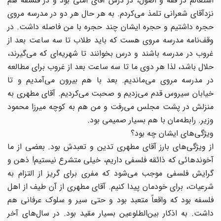
اشتغالم در فقه و اصول، در درس آقای آملی بود و در فلسفه هم
نزد‌آقای شعرانی تلمذ می‌کردم. به هر حال هر دو در مدرسه مروی
حجره داشتیم و حجره ایشان چند حجره با من فاصله داشت. در
وقف‌نامه مدرسه مروی هست که باید طلاب تا سه ساعت بعد از
غروب در مدرسه باشند و درس بخوانند تا شهریه‌ای که می‌گیرند،
حلال باشد، لذا هر دوی ما تا سه ساعت بعد از غروب برای مطالعه
در مدرسه مروی می‌ماندیم. بعد با هم بیرون می‌آمدیم و تا
خیابان سیروس قدم می‌زدیم و صحبت می‌کردیم. آقای مطهری به
منزلش در پشت مجلس می‌رفت و من هم به کوچه میرزا محمود
وزیر. رابطه‌مان با هم بسیار صمیمی بود.
ویژگی‌های ایشان چه بود؟
از ویژگی‌های بارز آقای مطهری تدین و تعبدش بود. بعضی از ما
آخوندهائی که ذائقه فلسفی داریم، خیلی متشرع نیستیم! ذهن و
گرایش فلسفی موجب می‌شود که مفری برای گریز از التزام به
شرعیات، برای خودمان پیدا ‌کنیم. آقای مطهری از آن طیف از اهل
فلسفه بود که واقعاً متعبد بود و حتی سیر و سلوک عرفانی هم
داشت. به اذکار بین‌الطلوعین بسیار مقید بود. در سال‌های آخر