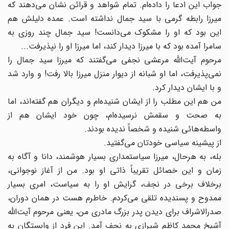
جواب این ادعا را داده‌ام. تمام شواهد و قرائن نشان می‌دهند که
میرزا رابطه گرمی با سید جمال نداشته است. عمده دلیلش هم
این بود که او را مشکوک می‌دانست! سید جمال چند روزی به
سامرا آمده بود که با میرزا دیدار کند، اما میرزا او را نپذیرفت...
مرحوم آیت‌الله مرعشی نجفی می‌گفتند که میرزا سید جمال را
نمی‌پذیرفت، اما او شبانه از دیوار منزل میرزا بالا رفت! و وارد شد
و با ایشان دیدار کرد.
من هم این مطلب را از ایشان شنیده‌ام و دیگران هم گفته‌اند، اما
به صحت و سقمش نرسیده‌ام، چون خود ایشان هم از
واسطه‌هائی شنیده و شخصاً ندیده بودند.
از پیشینه سیاسی خودتان می‌گفتید.
بله، به هرحال، میرزا سیاستمداری بسیار هوشمند، دانا و آگاه به
زمان و این خصائل تقریباً ذاتی او بود. من از آغاز نوجوانی،
برخلاف برخی در نجف، گرایش او را به سیاست، امری بسیار
ممدوح و پسندیده‌ تلقی می‌کردم. خاطرم هست در همان دوران،
صدرالاشراف برای دیدن پدر بزرگ مادری من، یعنی مرحوم آیت‌الله
آشیخ محمد کاظم شیرازی به نجف آمد. این فرد از وابستگان به