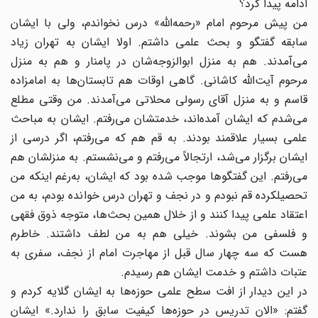
ادامه پیدا کرد؟
من پیش مرحوم امام «رحمه‌الله» درس نخواندم، ولی با ایشان
سابقه گفتگو و بحث علمی داشتم. اولا ایشان به تهران زیاد
می‌آمدند. هم به منزل ابوالزوجه‌شان در پامنار و هم به منزل
مرحوم آیت‌الله کاشانی. گاهی اوقات هم تابستان‌ها به امامزاده
قاسم و به منزل آقای رسولی محلاتی می‌آمدند. من وقتی مطلع
می‌شدم که ایشان آمده‌اند، خدمتشان می‌رفتم. ایشان به مباحث
علمی بسیار علاقمند بودند. به قم هم که می‌رفتم، اگر درسی از
ایشان برگزار می‌شد، ارتجالاً می‌رفتم و می‌نشستم. به منزلشان هم
می‌رفتم. این گفتگوها موجب شده بود که ایشان، به‌رغم اینکه من
تحصیلکرده قم نبودم و در نجف و تهران درس خوانده بودم، به من
اعتقاد علمی پیدا کنند و از خلال همین بحث‌ها، متوجه ذوق فقهی
و فلسفی من بشوند. خیلی هم به من لطف داشتند. خاطرم
هست که سه چهار سال قبل از مهاجرت امام از نجف، سفری به
عتبات داشتم و خدمت ایشان هم رسیدم.
در این دیدار از افت سطح علمی حوزه‌ها به ایشان گلایه کردم و
گفتم: «الان تدریس در حوزه‌ها کیفیت سابق را ندارد.» ایشان