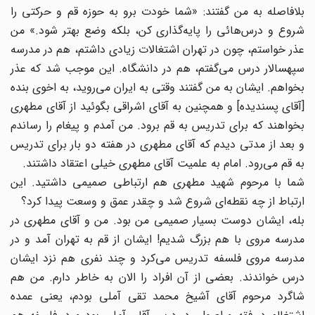
بلافاصله به من گفتند: «شما خودت برو به حوزه قم و حرکتی را
شروع و درس‌هائی را پایه‌گذاری کن، بلکه وضع بهتر شود.» من
عذر خواستم، چون در تهران اشتغالات زیادی داشتم، هم در مدرسه
سپهسالار درس می‌گفتم، هم در دانشگاه. این موجب شد که عذر
بخواهم. ایشان به من گفتند وقتی به ایران می‌روید، به اخوی بنده
[آقای پسندیده] و همچنین به آقای اشراقی بگوئید از آقای مطهری
بخواهند که برای تدریس به قم برود. من آمدم و پیغام را رساندم
و بعد از مدتی دیدم که آقای مطهری در هفته دو بار برای تدریس
به قم می‌رود. امام به علمیت آقای مطهری خیلی اعتقاد داشتند.
شما با مرحوم شهید مطهری هم ارتباطی صمیمی داشتید. این
ارتباط از چه نقطه‌ای شروع شد و چقدر عمق و وسعت پیدا کرد؟
بله، ایشان دوست بسیار صمیمی من بود. من و آقای مطهری در
مدرسه مروی با هم بزرگ شدیم! ایشان از قم به تهران آمد و در
مدرسه مروی فلسفه تدریس ‌می‌کرد و چند نفری هم نزد ایشان
درس ‌خواندند. بعضی از آن افراد را الان به خاطر دارم. من هم
شاگرد مرحوم آقای آشیخ محمد تقی آملی بودم، یعنی عمده