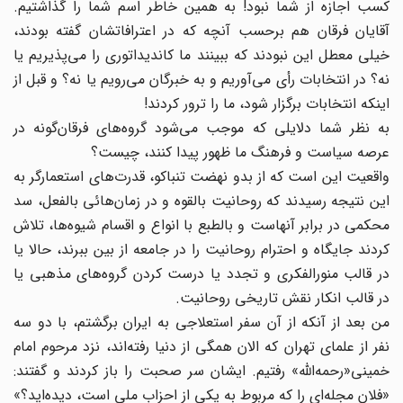
کسب اجازه از شما نبود! به همین خاطر اسم شما را گذاشتیم.
آقایان فرقان هم برحسب آنچه که در اعترافاتشان گفته بودند،
خیلی معطل این نبودند که ببینند ما کاندیداتوری را می‌پذیریم یا
نه؟ در انتخابات رأی می‌آوریم و به خبرگان می‌رویم یا نه؟ و قبل از
اینکه انتخابات برگزار شود، ما را ترور کردند!
به نظر شما دلایلی که موجب می‌شود گروه‌‌های فرقان‌گونه در
عرصه سیاست و فرهنگ ما ظهور پیدا کنند، چیست؟
واقعیت این است که از بدو نهضت تنباکو، قدرت‌های استعمارگر به
این نتیجه رسیدند که روحانیت بالقوه و در زمان‌هائی بالفعل، سد
محکمی در برابر آنهاست و بالطبع با انواع و اقسام شیوه‌ها،‌ تلاش
کردند جایگاه و احترام روحانیت را در جامعه از بین ببرند، حالا یا
در قالب منورالفکری و تجدد یا درست کردن گروه‌های مذهبی یا
در قالب انکار نقش تاریخی روحانیت.
من بعد از آنکه از آن سفر استعلاجی به ایران برگشتم، با دو سه
نفر از علمای تهران که الان همگی از دنیا رفته‌اند، نزد مرحوم امام
خمینی«رحمه‌الله» رفتیم. ایشان سر صحبت را باز کردند و گفتند:
«فلان مجله‌ای را که مربوط به یکی از احزاب ملی است، دیده‌اید؟»