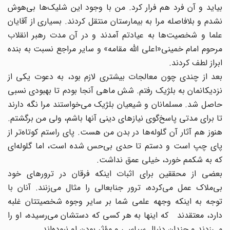
بیاید و آن فرد هم فرار کرد. من با وجود این شلیک‌ها بی‌هوش
نشدم و بلافاصله مرا به بیمارستان منتقل کردند. بسیاری از آقایان
علما و شخصیت‌ها به عیادتم آمدند و در آن مدت رهبر انقلاب
مرحوم امام خمینی«اعلی الله مقامه» و سایر مراجع نسبت به بنده
ابراز لطف کردند.
بعد از چندی چون معالجات بیشتری لازم بود، به دعوت یکی از
نزدیکانمان به بلژیک رفتم. شش ماهی آنجا بودم تا بهبودی نسبی
حاصل شد. مسلمانان و شیعیان بلژیک می‌خواستند مرا نگه دارند
تا برای مدتی پاسخ‌گوی نیازهای دینی آنها باشم، ولی من برگشتم.
هنوز هم آثار آن گلوله‌ها در بدن من هست. پای راستم کوتاه‌تر از
پای چپ است و دستم تا حدی بی‌حس شده است، اما گلوله‌ای
که به شکمم خورد، خیلی عمق نداشت.
بعضی از محققین برای اثبات اینکه فرقان در ترورهای خود
بی‌ملاک عمل می‌کرده، ترور جنابعالی را مثال می‌زنند. آنان با
توجه به اینکه وجهه علمی شما بر سایر وجوه شخصیتتان غلبه
دارد، معتقدند که اینها به هر کسی که دستشان می‌رسیده، او را
می‌زدند و چندان دنبال سیاسی و مؤثر بودن او نبوده‌اند.