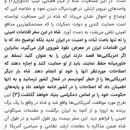
است. در این مسافرت، شاه از مرکز فضایی کِیپ کاناورال(۲) و
واحدهای نیروبر ارتش در فورت‌براک دیدن نمود و خلاصه این که
اوضاع و احوال نشان می‌داد که شاه در این مسافرت توانسته
است حمایت کندی و دولت دمکرات را که مستحکم‌ترین مدافع
مینی تلقی می‌شد، به دست آورد.
شاه در این سفر اقدامات امینی
را نه تنها باعث ثبات و امنیت در ایران ندید بلکه توضیح داد که با
این اقدامات ایران در معرض نفوذ شوروی قرار می‌گیرد، بنابراین
اگر امریکایی‌ها قصد دارند ایران را به عنوان کلید تسلط بر
خاورمیانه حفظ نمایند، باید از او حمایت کنند و اجازه دهند که
اصلاحات موردنظر آنها را خود او انجام دهد. شاه بار دیگر
امریکایی‌ها را از خطر کمونیسم در شمال کشور ترسانید و به آنها
اطمینان داد که اصلاحات را در کشور ادامه خواهد داد و پایه‌های
حکومت خود را بر اساس دمکراسی بنیاد خواهد گذاشت.(۳)
این
طرح مورد موافقت آمریکایی‌ها واقع شد و شاه در واقع با یک برگ
برنده به اروپا و از آنجا به ایران برگشت و مقدمات سرنگونی
امینی را فراهم دید. این سفر بیست روز طول کشید و در طول آن
شاه ضمن مذاکره با مقامات ارشد نظامی و سیاسی آمریکا از