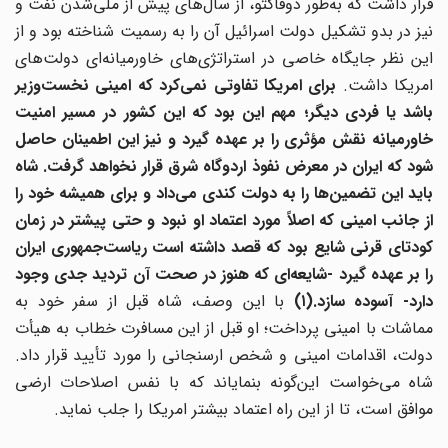
قرار داشت که به‌طور دوفاکتو، از سال‌های پیش از ملی‌شدن نفت و
نیز در بدو تشکیل دولت اسرائیل آن را به رسمیت شناخته بود و از
این نظر جایگاه خاصی در استراتژی‌های خاورمیانه‌ای دولت‌های
امریکا داشت.
برای امریکا تفاوتی نمی‌کرد که امینی نخست‌وزیر
باشد یا فردی دیگر؛ مهم این بود که این کشور در مسیر امنیت
خاورمیانه نقش مؤثری را بر عهده گیرد و نیز این اطمینان حاصل
شود که ایران در معرض نفوذ اردوگاه شرق قرار نخواهد گرفت. شاه
باید این تضمین‌ها را به دولت کندی می‌داد و برای همیشه خود را
از جانب امینی که اصلاً مورد اعتماد او نبود و حتی پیشتر در زمان
کودتای قرنی شایع بود که قصد داشته است ریاست‌جمهوری ایران
را بر عهده گیرد -شایعه‌ای که هنوز در صحت آن تردید جدی وجود
ارد- آسوده سازد.(۱)
با این وصف، شاه قبل از سفر خود به
مماشات با امینی پرداخت؛ او قبل از این مسافرت خطاب به هیأت
دولت، اقدامات امینی و شخص ارسنجانی را مورد تأیید قرار داد.
شاه می‌خواست این‌گونه بنمایاند که با نفس اصلاحات ارضی
موافق است، تا از این راه اعتماد بیشتر امریکا را جلب نماید.