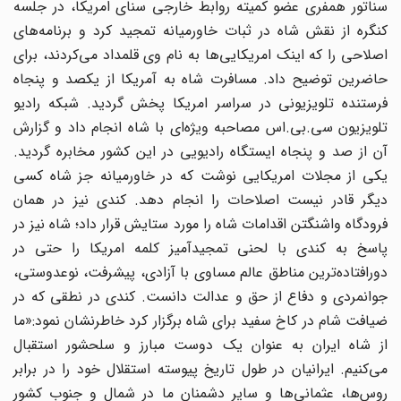
سناتور همفری عضو کمیته روابط خارجی سنای امریکا، در جلسه
کنگره از نقش شاه در ثبات خاورمیانه تمجید کرد و برنامه‌های
اصلاحی را که اینک امریکایی‌ها به نام وی قلمداد می‌کردند، برای
حاضرین توضیح داد. مسافرت شاه به آمریکا از یکصد و پنجاه
فرستنده تلویزیونی در سراسر امریکا پخش گردید. شبکه رادیو
تلویزیون سی.بی.اس مصاحبه ویژه‌ای با شاه انجام داد و گزارش
آن از صد و پنجاه ایستگاه رادیویی در این کشور مخابره گردید.
یکی از مجلات امریکایی نوشت که در خاورمیانه جز شاه کسی
دیگر قادر نیست اصلاحات را انجام دهد. کندی نیز در همان
فرودگاه واشنگتن اقدامات شاه را مورد ستایش قرار داد؛ شاه نیز در
پاسخ به کندی با لحنی تمجیدآمیز کلمه امریکا را حتی در
دورافتاده‌ترین مناطق عالم مساوی با آزادی، پیشرفت، نوعدوستی،
جوانمردی و دفاع از حق و عدالت دانست. کندی در نطقی که در
ضیافت شام در کاخ سفید برای شاه برگزار کرد خاطرنشان نمود:«ما
از شاه ایران به عنوان یک دوست مبارز و سلحشور استقبال
می‌کنیم. ایرانیان در طول تاریخ پیوسته استقلال خود را در برابر
روس‌ها، عثمانی‌ها و سایر دشمنان ما در شمال و جنوب کشور