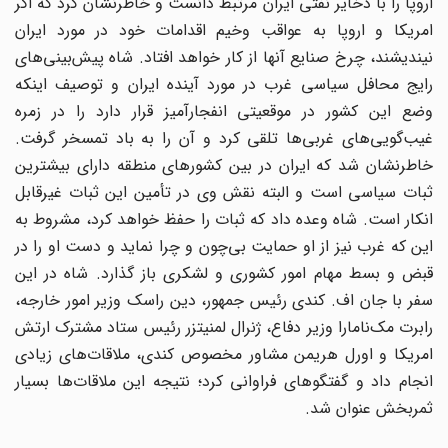
اروپا را با ذخایر نفتی ایران مرتبط دانست و خاطرنشان کرد که اگر
امریکا و اروپا به عواقب وخیم اقدامات خود در مورد ایران
نیندیشند، چرخ صنایع آنها از کار خواهد افتاد. شاه پیش‌بینی‌های
رایج محافل سیاسی غرب در مورد آینده ایران و توصیف اینکه
وضع این کشور در موقعیتی انفجارآمیز قرار دارد را در زمره
غیب‌گویی‌های غربی‌ها تلقی کرد و آن را به باد تمسخر گرفت.
خاطرنشان شد که ایران در بین کشورهای منطقه دارای بیشترین
ثبات سیاسی است و البته نقش وی در تأمین این ثبات غیرقابل
انکار است. شاه وعده داد که ثبات را حفظ خواهد کرد، مشروط به
این که غرب نیز از او حمایت بی‌چون و چرا نماید و دست او را در
قبض و بسط مهام امور کشوری و لشکری باز گذارد. شاه در این
سفر با جان اف. کندی رئیس جمهور، دین راسک وزیر امور خارجه،
رابرت مک‌نامارا وزیر دفاع، ژنرال لمنیتزر رئیس ستاد مشترک ارتش
امریکا و اورل هریمن مشاور مخصوص کندی، ملاقات‌های زیادی
انجام داد و گفتگوهای فراوانی کرد؛ نتیجه این ملاقات‌ها بسیار
ثمربخش عنوان شد.