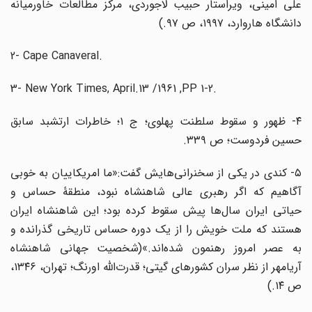
علی امینی، ویراستار حبیب لاجوردی، مرکز مطالعات خاورمیانه
دانشگاه هاروارد، ۱۹۹۷، ص ۹۷.)
2- Cape Canaveral.
3- New York Times, April.13 /1961 ,PP 1-2.
۴- ظهور و سقوط سلطنت پهلوی؛ ج ۱؛ خاطرات ارتشبد سابق
حسین فردوست؛ ص ۳۳۹.
۵- کندی در یکی از سخنرانی‌هایش گفت:«ما امریکاییان به خوبی
آگاهیم که اگر رهبری عالی شاهنشاه نبود، منطقۀ حساس و
حیاتی ایران سال‌ها پیش سقوط کرده بود؛ این شاهنشاه ایران
هستند که ملت خویش را از یک دوره حساس تاریخی گذرانده و
به عصر امروز رهنمون شده‌اند.»(شخصیت جهانی شاهنشاه
آریامهر از نظر سران کشورهای گیتی؛ قدرت‌الله اورنگ؛ تهران، ۱۳۴۶،
ص ۱۴.)