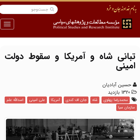
منو
تبانی شاه و آمریکا و سقوط دولت
امینی
حسین آبادیان
1320 بازدید
محمدرضا پهلوی
شاه
جان اف کندی
آمریکا
علی امینی
اسدالله علم
سازمان سیا