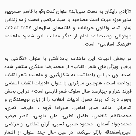
«آزادی رایگان به دست نمی‌آید» عنوان گفت‌وگو با قاسم حسن‌پور
مدیر موزه عبرت است.مصاحبه با سید مرتضی نعمت زاده زندانی
زمان شاه،‌ واکاوی جریانات و غائله‌های سال‌های 1357 تا1360،‌
بازخوانی وصیت‌نامه امام از دیگر مطالب این شماره ماهنامه
«فرهنگ اسلامی» است.
در بخش ادبیات این ماهنامه یادداشتی با عنوان «نگاهی به
برخی ویژگی‌‌های شعر انقلاب» از محمدرضا سنگری منتشر شده
است،‌ وی در این یادداشت به شکل‌گیری و ماهیت شعر انقلاب
پرداخته است‌، هم‌چنین میزگردی با عنوان «ادبیات انقلاب اسلامی
فرزند هزار و چهارصد سال سلوک شعر فارسی است»‌ در این بخش
وجود دارد که روند تحول ادبیات انقلاب را از زبان نویسندگان و
شاعرانی مانند صابر امامی، علیرضا قزوه ، علیرضا کمری،
محمدکاظم کاظمی، فاضل نظری، علی داودی، ناصر فیض،
محمدجواد آسمان ، محمود حبیبی کسبی، آرش شفاعی و مرتضی
امیری‌اسفندقه بازگو می‌کند، در عین حال چند عنوان از اشعار