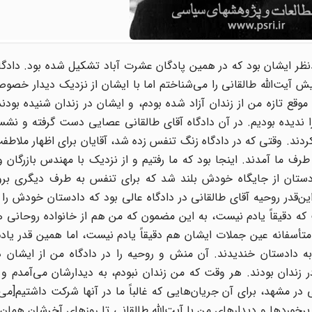
دنظر ایشان بود که در همین پادگان عشرت آباد تشکیل شده بود. دادگ
ش آیت‌الله طالقانی را می‌شناختم اما با ایشان از نزدیک دیدار خصو
. در آن موقع تازه من از زندان آزاد شده بودم، و ایشان در زندان شنیده بود
ا ندیده بودیم. در آن دادگاه آقای طالقانی عصایی دست گرفته و نشس
کردند. وقتی که در دادگاه زنگ تنفس زده شد، آقایان برای اظهار ملاط
رف ما آمدند. اینجا بود که ما رفتیم و از نزدیک با مهندس بازرگان و 
دستان از جایگاه خودش بلند شد که برای تنفس به طرف دیگری برود
ن‌قدر روحیه آقای طالقانی در دادگاه عالی بود که دادستان خودش را
 که دقیقاً یادم نیست، به این مضمون که من هم از خانواده روحانی 
 که متأسفانه عین جملات ایشان هم دقیقاً یادم نیست، اما همین قدر ی
به دادستان خندیدند. آن منش و روحیه را در دادگاه من از ایشان د
 زندان بودند. هر وقت که من زندان نبودم، به دیدارشان می‌آمدم و د
ر مشهد، برای آن جریان‌هایی که غالباً ما در آنها شرکت داشتیم[می‌د
رخوردها و دیدارهای من با آیت‌الله طالقانی تا روزهای آخرشان همان ر