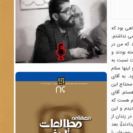
اهی بود که
صی نداشتم.
ند که من در
ته بودند و
فت نسبت به
اینها سلام
. به آقای
 محتاج این
هستم. آقای
ادم هست که
یدم و این
ر زندان از
ادند]، بعد
وحیه‌ای را