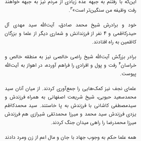
این‌که با رفتنم به جبهه عده زیادی از مردم نیز به جبهه خواهند
3
رفت وظیفه من سنگین‌تر است»
.
خود و برادرش شیخ محمد صادق، آیت‌الله سید مهدی آل
حیدرکاظمی و 4 نفر از فرزندانش و شماری دیگر از علما و بزرگان
کاظمین به راه افتادند.
برادر بزرگش آیت‌الله شیخ راضی خالصی نیز به منطقه خالص و
4
خراسان
رفت و پول و افرادی را فراهم آورده، در اهواز به آیت‌الله
پیوست.
علمای نجف نیز کمک‌هایی را جمع‌آوری کردند. از میان آنان سید
محمدسعید حبوبی، شیخ شریعت اصفهانی به همراه فرزندش و
سیدمصطفی کاشانی با فرزندش به پا خاستند. سید محمدکاظم
یزدی فرزند‌ش سید محمد و میرزا محمدتقی شیرازی هم فرزندش
میرزا محمدرضا را راهی میدان جنگ کردند.
همه علما حکم به وجوب جهاد با جان و مال اعم از زن ومرد دادند