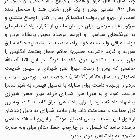
چند سال اشغال عراق و همچنین وقایع قیام مردمی آن کشور در
سال 1920 تلفاتی بیش از یک قرن اشغال هند را متحمل شده
است، از این‌رو این دولت استعمارگر پس از کنترل اوضاع متشنج و
سرکوب قیام مردمی، برای در امان ماندن از تکرار حوادث قیام ملی
به نیرنگ‌های سیاسی رو آورده، درصدد تعیین پادشاه عربی و
دولت عراقی وابسته به خود برآمده است، لذا «فیصل» حاکم سابق
سوریه و فرزند «شریف حسین» حاکم حجاز ومتحد انگلیس را
11
رای پست پادشاهی عراق کاندیدا کرد
، در این اثنا آیت‌الله
خالصی که پس از رحلت میرزا تقی شیرازی و سپس شریعت
اصفهانی در سال 1920م (1299ش) مرجعیت دینی ورهبری سیاسی
مردم را برعهده داشت برای مقابله با تحمیل فیصل، به شهر سامرا
عزیمت نمود و به میرزا علی شیرازی فرزند میرزا حسن شیرازی
پیشنهاد داد که خود را برای پادشاهی عراق کاندیدا کند، وبه وی
قول حمایت و مساعدت داد،‌ ولی علامه شیرازی به دلیل زهدشان
12
ز قبول این پست سیاسی امتناع نمود
، از این‌رو آیت‌الله خالصی
درصدد برآمد که فیصل را در چارچوب حفظ منافع عراق وبه صورت
مشروط به پادشاهی عراق بپذیرد.