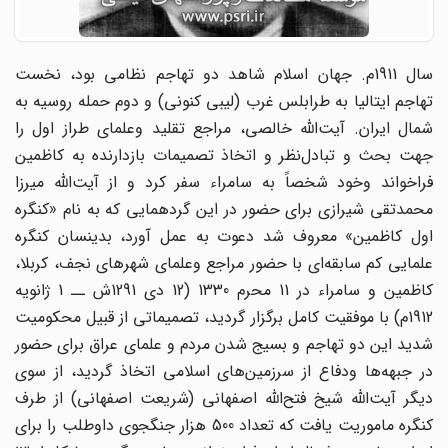
سال 1911م. جهان اسلام شاهد دو تهاجم نظامی بود، نخست
تهاجم ایتالیا به طرابلس غرب (لیبی کنونی) و دوم حمله روسیه به
شمال ایران. آیت‌الله خالصی، مراجع تقلید وعلمای طراز اول را
جهت بحث و تبادل‌نظر و اتخاذ تصمیمات بازدارنده به کاظمین
فراخواند وخود شخصاً به سامراء سفر کرد و از آیت‌الله میرزا
محمدتقی شیرازی برای حضور در این گردهمایی که به نام «کنگره
اول کاظمین» معروف شد دعوت به عمل آورد، بدینسان کنگره
علمایی کم سابقه‌ای با حضور مراجع وعلمای شهرهای نجف، کربلا،
کاظمین و سامراء در 11 محرم 1330 (12 دی 1291ش ــ 1 ژانویه
1912م) با موفقیت کامل برگزار گردید، تصمیماتی از قبیل محکومیت
شدید این دو تهاجم و بسیج شدن مردم و علمای عراق برای حضور
در جبهه‌ها ودفاع از سرزمین‌های اسلامی اتخاذ گردید، از سوی
دیگر آیت‌الله شیخ فتح‌الله اصفهانی (شریعت اصفهانی) از طرف
کنگره ماموریت یافت که تعداد 500 هزار جنگجوی داوطلب را برای