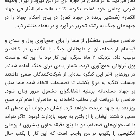
کفار می‌دید نه در ماندن در حوزه. وی در این گیرودار نیز از وظیفه
شرعی وعلمی خود غفلت نکرده، کتاب «الحسام البتّار فی جهاد
الکفار» (شمشیر برنده در جهاد کفار) در بیان احکام جهاد را در
جبهه‌های جنگ به رشته تحریر در آورد و در بغداد منتشر کرد.
خالصی مجلسی متشکل از علما را برای جمع‌آوری پول و سلاح و
ثبت‌نام از مجاهدان و داوطلبان جنگ با انگلیس در کاظمین
ترتیب داد. نزدیک 3 ماه سرگرم این کار بود تا این که توانست
پول فراوانی جمع‌آوری کرده، شمار زیادی برای جنگ آماده شدند.
در روزهای آخر این کنگره عده‌ای از شرکت‌کنندگان سعی داشتند
جلسات کنگره به درازا بکشد، تا تصمیمات اتخاذ شده علما مبنی
بر جهاد مسلحانه برعلیه اشغالگران مشمول مرور زمان شود.
خالصی با دریافت این مطلب قاطعانه به حاضران اعلام کرد صبح
روز بعد به جبهه عزیمت خواهد کرد. ایشان در جواب آن عده‌ای که
سعی داشتند ایشان را از رفتن به جبهه بازدارند فرمود: «اگر بتوانم
با استخوان‌های ضعیفم، دو یا پنج دقیقه جلوی پیشروی نیروهای
انگلیسی را بگیرم، بر من واجب است که این کار را بکنم، حال