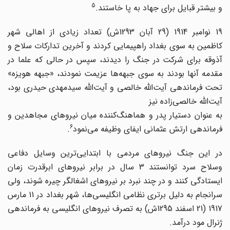
5
و بیشتر قبایل برای جهاد به پا خاستند.
19 نوامبر 1914 (29 آبان 1293ش) تعداد زیادی از اهالی شهر
کاظمین به سوی بغداد راهپیمایی کردند و آخرین تدارکات سلاح و
آذوقه برای شرکت در جنگ را دیدند، سپس در حالی که علما در
مقدمه آنها بودند به سوی جبهه‌ها عزیمت نمودند، «جبهه هویزه»
تحت فرماندهی آیت‌الله خالصی و آیت‌الله سیدمهدی حیدری بود،
آیت‌الله خالصی‌زاده نیز
به عنوان دستیار پدر و هماهنگ‌کننده میان نیروهای مجاهدین و
6
فرماندهی ارتش عثمانی ایفای وظیفه می‌نمود
.
در این جنگ نیروهای مردمی با ابتدایی‌ترین وسایل دفاعی
وسلاح سرد توانستند 3 سال در برابر نیروهای ابرقدرت زمان
ایستادگی کنند و در چند نبرد بر نیروهای اشغالگر چیره شوند، ولی
سرانجام به دلیل برتری نظامی انگلیسی‌ها، شهر بغداد در 11 مارس
1917 (21 اسفند 1295ش) به تصرف نیروهای انگلیسی به فرماندهی
ژنرال مود درآمد.