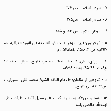
7 - سردار اسلام .. ص 174
8 - سردار اسلام .. ص175
9 - سردار اسلام .. ص 184 و 185
10 - آل فرعون؛ فریق مزهر: «الحقائق الناصعه فی الثوره العراقیه عام
1920م» ص149-158، بغداد1954م.
11 - الوردی؛ علی: «لمحات اجتماعیه من تاریخ العراق الحدیث»
ج6، ص46-45، بغداد 1976م.
12 - گروهی از مؤلفان؛ «الإمام القائد الشیخ محمد تقی الشیرازی»
ص26-27، بی تاریخ.
13 - همان، ص175 به نقل از کتاب «فی سبیل الله» خاطرات خطی
آیت‌الله خالصی زاده.