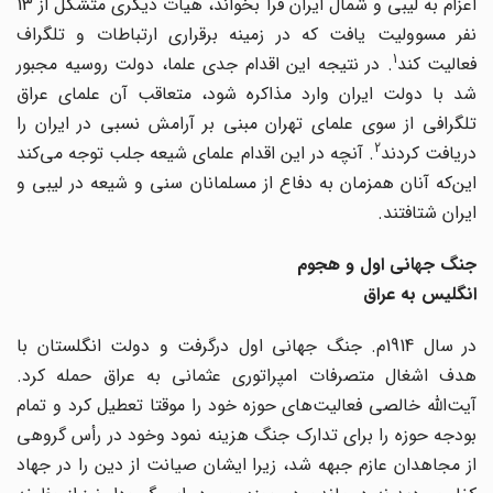
اعزام به لیبی و شمال ایران فرا بخواند، هیات دیگری متشکل از 13
نفر مسوولیت یافت که در زمینه برقراری ارتباطات و تلگراف
1
فعالیت کند
. در نتیجه این اقدام جدی علما، دولت روسیه مجبور
شد با دولت ایران وارد مذاکره شود، متعاقب آن علمای عراق
تلگرافی از سوی علمای تهران مبنی بر آرامش نسبی در ایران را
2
ریافت کردند
. آنچه در این اقدام علمای شیعه جلب توجه می‌کند
این‌که آنان همزمان به دفاع از مسلمانان سنی و شیعه در لیبی و
ایران شتافتند.
جنگ جهانی اول و هجوم
انگلیس به عراق
در سال 1914م. جنگ جهانی اول درگرفت و دولت انگلستان با
هدف اشغال متصرفات امپراتوری عثمانی به عراق حمله کرد.
آیت‌الله خالصی فعالیت‌های حوزه خود را موقتا تعطیل کرد و تمام
بودجه حوزه را برای تدارک جنگ هزینه نمود وخود در رأس گروهی
از مجاهدان عازم جبهه شد، زیرا ایشان صیانت از دین را در جهاد