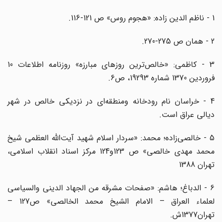
1 - ناظم الدین زاده: «هجوم روس» ص 121-116.
2 - همان ص 275-270.
3 - کاظمی: «خالص‌ترین روزهای مبارزه» روزنامه اطلاعات 10
فروردین 1370 شماره 19293، ص6.
4 - خراسان نام رودخانه ومنطقه‌ای در نزدیکی خالص در شهر
دیالی عراق است.
5 - خالصی‌زاده؛ محمد: «سردار اسلام شهید آیت‌الله العظمی شیخ
محمد مهدی خالصی» ص 123و124 مرکز اسناد انقلاب اسلامی،
تهران 1388
6 - الدباغ؛ هاشم: «صفحات مشرقه من الجهاد الدینی والسیاسی
لعلماء العراق – الامام الشیخ محمد الخالصی» ص127 –
تهران1377ش.