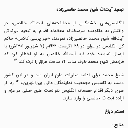
تبعید آیت‌الله شیخ محمد خالصی‌زاده
انگلیسی‌های خشمگین از مخالفت‌های آیت‌الله خالصی، در
واکنش به مقاومت سرسختانه معظم‌له اقدام به تبعید فرزندش
آیت‌الله شیخ محمد خالصی‌زاده نمودند، «سِر پرسی کاکس» حاکم
کل انگلیس در عراق در 28 آگوست 1922م (7 شهریور 1301ش) با
ارسال نماینده خود نزد آیت‌الله خالصی به او اخطار کرد که
13
فرزندش شیخ محمد ظرف مدت 24 ساعت عراق را ترک کند.
شیخ محمد برای ادامه مبارزات عازم ایران شد و در این کشور
14
ست به تاسیس «جمعیت نمایندگان عالی بین‌النهرین»
زد. از
سوی دیگر اقدام خصمانه انگلیس نتوانست هیچ خللی در عزم و
اراده آیت‌الله خالصی را وارد سازد.
اسلام دباغ
منابع :