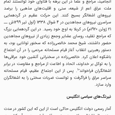
انجامید، مراجع و علما در این برهه با فتاوای خود توانستند تمام
ملت عراق اعم از شیعه، سنی و اقلیت‌های مذهبی را برضد
نیروهای اشغالگر بسیج کنند. این حرکت عظیم در گردهمایی
سراسری نیروهای مجاهدین در 4 شوال 1338 (اول تیر 1299ش ــ
21 ژوئن 1920م) در کربلا به اوج خود رسید. در این گردهمایی بزرگ
که مراجع تقلید، روسای عشایر وجمع زیادی از نیروهای مجاهدین
حضور داشتند، شیخ محمد خالصی‌زاده که سخنور توانایی بود، به
دستور رهبریی انقلاب آغاز قیام مسلحانه مردمی را در آن اجتماع
باشکوه اعلان کرد. خالصی‌زاده در سخنرانی آتشین خود عراقی‌ها
را به توکل بر خداوند، اتحاد و اطاعت از مراجع و مقاومت در برابر
10
اشغالگران فراخواند
. پس از این اجتماع عظیم، قیام مسلحانه
سراسر عراق را فراگرفت و توانست ضربات سختی را به اشغالگران
وارد سازد.
نیرنگ‌های سیاسی انگلیس
آمار رسمی دولت انگلیس حاکی است از این که این کشور در مدت