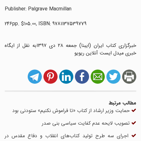
Publisher: Palgrave Macmillan
246pp. $105.00, ISBN: 9781137539779
خبرگزاری کتاب ایران (ایبنا) جمعه ۲۸ دی ۱۳۹۷به نقل از ایگاه
خبری میدل‌ ایست آنلاین ریویو
مطالب مرتبط
حمایت وزیر ارشاد از کتاب «تا فراموش نکنیم» ستودنی بود
تصویب لایحه عدم کفایت سیاسی بنی صدر
اجرای سه طرح تولید کتاب‌های انقلاب و دفاع مقدس در