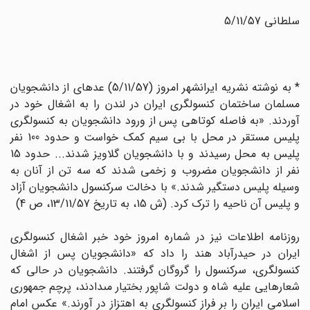
سلطانى 5/11/57
* به نوشته نشریه ایرانشهر امروز (5/11/57) عده‏اى از دانشجویان
مسلمان ساختمان کنسولگرى ایران در لندن را به اشغال خود در
آوردند. «به فاصله کوتاهى پس از ورود دانشجویان به کنسولگرى
پلیس مستقر در محل با بى سیم کمک خواست و حدود 100 نفر
پلیس به محل رسیدند و با دانشجویان گلاویز شدند... حدود 15
نفر از دانشجویان مضروب و زخمى شدند که سه تن از آنان به
وسیله پلیس دستگیر شدند.» با دخالت سرکنسول دانشجویان آزاد
و پلیس آن ناحیه را ترک کرد. (ش 15، به تاریخ 13/11/57، ص 4)
روزنامه اطلاعات نیز در شماره امروز خود خبر اشغال کنسولگرى
ایران در حیدرآباد هند را داد که «دانشجویان پس از اشغال
کنسولگرى، سرکنسول را گروگان گرفتند. دانشجویان در حالى که
شعارهایى علیه شاه و دولت شاپور بختیار مى‏دادند، پرچم جمهورى
اسلامى ایران را بر فراز کنسولگرى به اهتزاز در آورند.» عکس امام