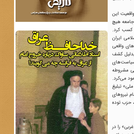
اقعیت این
 آذربایجان (1324ـ 1325) در سطح عمومی جامعه هیچ
 کسب کرد.
 انقلاب اسلامی ایران
‌های واقعی
 اسلامی ایران بدلیل کشف
سیاست‌های
ید به «قانون اساسی مشروطه
ران» وانمود می‌کرد.
ملی» تبلیغ
ام نیروهای
، حزب توده
ربی» را در