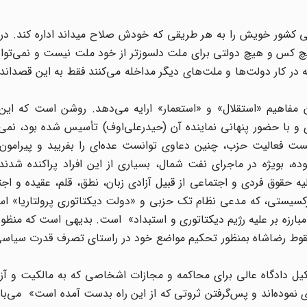
نی کشور خویش را به هر طریقی که خودش صلاح میداند اداره کند. در
چ کس و هیچ دولتی برای ملت دلسوزتر از خود ملت نیست و نمی‌تو
 در کار دولت‌ها و ملت‌های دیگر مداخله می‌کنند فقط به این قصداند 
 شرح جامعی در 4 صفحه پیرامون مفاهیم «استقلال» و «استعمار» ارایه می‌دهد. روشن است که 
 با حضور پنهانی نماینده ‌آن (حیدرعلی‌اوف) تأسیس شده بود، نمی‌
ست فعالیت حزب، چنین دعاوی توانست عده‌ای را بفریبد و پیرامون
، بویژه در ماجرای نفت شمال، بسیاری از این افراد پراکنده شدند.
کلیه حقوق فردی و اجتماعی از قبیل آزادی زبان، نطق، قلم، عقیده و اج
رکسیستی، که مدعی نظام تک حزبی و «دولت دیکتاتوری پرولتاریا» اس
«مبارزه بر علیه رژیم دیکتاتوری و استبداد» است. بدیهی است که منظو
 سقوط رضاشاه بمنظور تحکیم مواضع خود در راستای تصرف قدرت سیاسی
یل دادگاه عالی برای محاکمه و مجازات اشخاصی که به مالکیت و آز
نموده‌اند و پس‌گرفتن ثروتی که از این راه بدست آمده است» می‌با