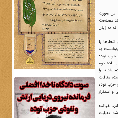
 این صورت
اند مصلحت
که به زیان
این شعارها با
توانست به
 حزب توده
 ماده دوم
تماعات» را
ت، منافات
ر حزب توده
 و استقرار
ادی خیانت
شد. بعبارت