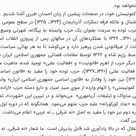
خواهد بود.
 کمونیستی خود، در صفحات پیشین از زبان احسان طبری آشنا شدیم. و
است که عملکردهای حزب توده، بویژه در مسئله امتیاز نفت شمال و غائله فرقه دمکرات
حزب توده به سرعت بعنوان یک حزب وابسته به بیگانه، شهرتی وسیع
نکته جالب توجه، مقایسة عملکردهای حزب توده در سالهای 1320ـ 1327 با عملکردهای آن در سالهای پس از پیروزی
ده سخت از غیرقانونی شدن پرهیز دارد و می‌کوشد تا به هر بهائی سیاست
خود را مکتوم دارد. در هر دو مقطع پس از انحلال (1327 توسط رژیم شاه و 1362 توسط مقامات قضائی جمهوری
دیگر حزب از اهرم «قانونیت» و «فعالیت علنی» نومید شده، ماهیت 
خود را به صراحت بیان می‌دارد. همانگونه که در دورة اول فعالیت علنی (1320ـ1327)، حزب توده خود را مق
سلطنتی» وانمود می‌کرد، در دوره دوم فعالیت علنی (1358ـ1361) نیز، خود را وفادار به «قانون اساسی جمهوری اسلامی ای
مونیستی» را اتهام وارده از سوی سید ضیاء و دار‌و دسته حزب «اراده 
ی ساواک و تبلیغات ‌آریامهری» می‌خواند و در تبیین این «شهرت»، تم
 «عناد کورکورانه» علیه حزب متهم می‌نمود. همانگونه که در دوره اول
 دوم نیز خود را مقید به اصل «نه شرقی ـ نه غربی» اعلام می‌‌داشت.
لال که در بالا یادآوری شد قابل پذیرش است. ما شعار «نه شرقی، نه غ