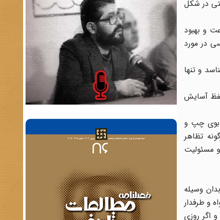
تی در شکل
عت و بهبود
ی در مورد
اسد و تنها
حفظ آسایش
 بوی چپ و
ونه تظاهر
و مسئولیت
دان وسیله
ه و طرفدار
و اگر روزی