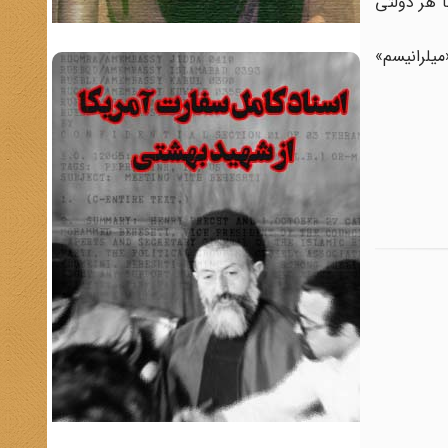
ا هر دولتی
یلرانیسم»