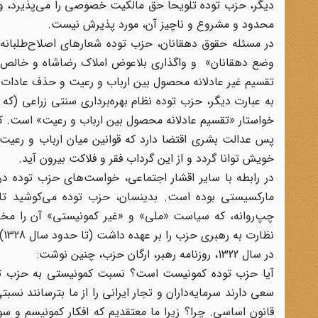
دیگر، حزب توده تلویحاً حق مالکیت خصوصی را می‌پذیرد، 
محدود و مشروع و ناچیز آن، مورد پذیرش نیست.
در مسئله حقوق دهقانان، حزب توده‌ شعارهای اصلاح‌طلبانه و 
وضع دهقانان» و واگذاری بلاعوض املاک رضاشاه و خالص‌ج
تقسیم غیر عادلانه محصول بین ارباب و رعیت و حذف عادات و 
به عبارت دیگر، حزب توده نظام بهره‌برداری سنتی زراعی (که
خواستار «تقسیم عادلانه محصول بین ارباب و رعیت» است. کم
پس عدالت بشری اقتضا دارد که قوانین میان ارباب و رعیت
خویش توانا گردد و از این گرداب فقر و فلاکت بیرون آید.
در رابطه با سایر اقشار اجتماعی، خواست‌های حزب توده د
مارکسیستی بوده است. بدینسان، حزب توده می‌کوشید تا ب
چپ‌روانه، که سیاست «ملی» و «غیر کمونیستی» آن را مخدو
نظارت به رهبری حزب را بر عهده داشت (تا حدود سال 1328) این مصلحت‌گرائی تاحدودی مراعات می‌شد.
در سال 1322، روزنامه رهبر، ارگان حزب، چنین نوشت:
آیا حزب توده کمونیست است؟ نسبت کمونیستی به حزب توده
سعی دارند سرمایه‌داران و تجار ایرانی را از ما بترسانند 
قانون اساسی. چرا؟ زیرا ما معتقدیم که افکار کمونیسم و س