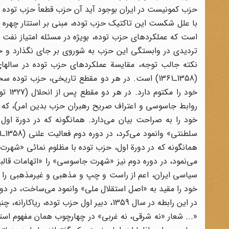
حزب کمونیست در ایران بوجود ‌آید آن حزب قطعاً حزب توده ن
با علل شکست این تاکتیک حزب توده، مبنی بر استتار چهره
تردیدی در وابستگی این حزب به شوروی بر جای نگذارد و 
(1358ـ1361) است. در هر دو مقطع تاریخی، حزب تو
روابط جاسوسی و اعتراف صریح رهبران حزب بدین امر)، که 
همانگونه که در دورة اول، حزب توده با مظلوم نمائی «شهرت ک
می‌نمود، در دوره دوم نیز «شهرت جاسوسی» را «اتهامات قالب
سیاسی ایران، اعم از راست و چپ و مذهبی و غیر‌مذهبی را به
خود را مقید به «اصل استقلال ملی» وانمود می‌ساخت، در دوره
در این رابطه در سال 1359، دبیر اول حزب توده، ریاکارانه، چنین گفت:
«... شعار «نه شرقی، نه غربی» در چهارچوب همان مفهوم استق