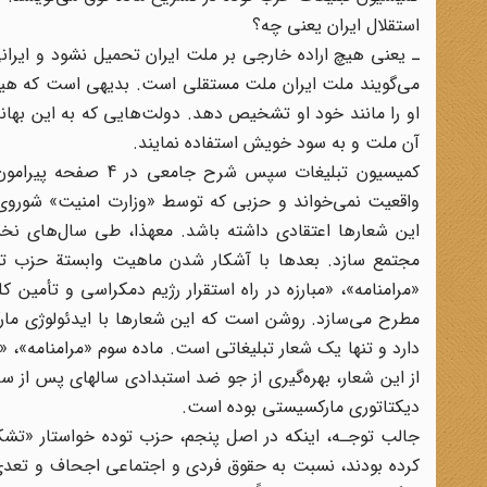
استقلال ایران یعنی چه؟
ـ یعنی هیچ اراده خارجی بر ملت ایران تحمیل نشود و ایرا
می‌گویند ملت ایران ملت مستقلی است. بدیهی است که هی
او را مانند خود او تشخیص دهد. دولت‌هایی که به این بهانه
آن ملت و به سود خویش استفاده نمایند.
کمیسیون تبلیغات سپس
واقعیت نمی‌خواند و حزبی که توسط «وزارت امنیت» شوروی و
این شعارها اعتقادی داشته باشد. معهذا، طی سال‌های نخ
مجتمع سازد. بعدها با آشکار شدن ماهیت وابستة حزب توده
«مرامنامه»، «مبارزه در راه استقرار رژیم دمکراسی و تأمین 
مطرح می‌سازد. روشن است که این شعارها با ایدئولوژی ما
دارد و تنها یک شعار تبلیغاتی است. ماده سوم «مرامنامه»، 
از این شعار، بهره‌گیری از جو ضد استبدادی سالهای پس از
دیکتاتوری مارکسیستی بوده است.
جالب توجـه، اینکه در اصل پنجم، حزب توده خواستار «تشک
کرده بودند، نسبت به حقوق فردی و اجتماعی اجحاف و تعدی 