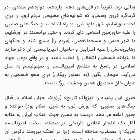
زمانی بود، تقریباً در قرن‌های دهم، یازدهم، دوازدهم میلادی، در
گرماگرم قرون وسطی، که شوالیه‌های مسیحی مردم اروپا را برای
نجات اورشلیم، شهر داود نبی، به راه انداختند و جنگ‌های صلیبی
را علیه خاورزمین اسلامی دایر کردند و حتی توانستند در اورشلیم،
یا شهر قدس و مسجد‌الاقصی، [مردم را] بسیج ‌کنند و جنگهای
رهایی‌بخش را علیه اسراییل و حامیان امپریالیستی آن دائر ‌سازند
تا بتوانند فلسطین اشغالی را نجات دهند و در واقع نوعی جهاد
اسلامی در پاسخ به مطامع امپریالیسم و صهیونیسم به عمل
می‌آید، هیجان بگین (به دستور ریگان) برای محو فلسطین به
عنوان خلق محصول همین وحشت بزرگ است.
طبری این پدیده را «پژواک تاریخ» (پژواک جهان اسلام در قبال
جنگ‌های صلیبی، که یورش غرب به شرق اسلام بود) خوانده و
چنین ادامه می‌دهد: درست به همین جهت انقلاب ایران به مثابه
آغاز یک انفجار انقلابی تاریخی در منطقه، سخت امپریالیسم
امریکا را مضطرب ساخته است، زیرا در آهنگ نیرومند ناقوس آن
پیام مرگ بهره‌کشی را می‌شنود. معنی این سخن چیست؟ معنی