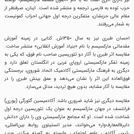
حزب توده به فارسی ترجمه و منتشر شده است. اینان، صرفنظر از
مقام عالی حزبشان، متفکرین درجه اول جهانی احزاب کمونیست
به شمار می‌رفتند.
احسان طبری نیز به سال ۱۳۵۰ش. کتابی در زمینه آموزش
مقدماتی مارکسیسم با نام «بنیاد آموزش انقلابی» منتشر ساخت.
مقایسه اثر طبری با آثار دو تئوریسین صاحب نام فوق، که یکی به
زمینه تفکر مارکسیستی اروپای غربی در انگلستان تعلق دارد و
دیگری به فرهنگ مارکسیستی آکادمیک اتحاد شوروی، برجستگی
فوق‌العاده این اثر را نشان می‌دهد و عمق بینش طبری را در
مقایسه با آثار مشابه، بدون هیچ تردید، مدلل می‌سازد.
مقایسه‌ دیگری نیز شاید ضروری باشد: آکادمیسین گئورگی (یوری)
فرانتسف در جهان مارکسیسم به عنوان یک تئوریسین درجه اول
شناخت شده است. او که مجامع مارکسیستی وی را دارای «دانش
دایرة‌‌المعارف‌وار» می‌خوانند، مدیر انستیتوی روابط بین‌المللی،
رئیس آکادمی علوم اجتماعی وابسته به کمیته مرکزی حزب