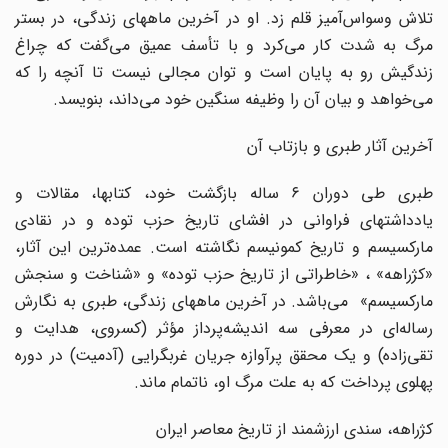
تلاش وسواس‌آمیز قلم زد. او در آخرین ماههای زندگی، در بستر
مرگ به شدت کار می‌کرد و با تأسف عمیق می‌گفت که چراغ
زندگیش رو به پایان است و توان مجالی نیست تا آنچه را که
می‌خواهد و بیان آن را وظیفه سنگین خود می‌داند، بنویسد.
آخرین آثار طبری و بازتاب آن
طبری طی دوران ۶ ساله بازگشت خود، کتابها، مقالات و
یادداشتهای فراوانی در افشای تاریخ حزب توده و در نقادی
مارکسیسم و تاریخ کمونیسم نگاشته است. عمده‌ترین این آثار،
«کژراهه» ، «خاطراتی از تاریخ حزب توده» و «شناخت و سنجش
مارکسیسم» می‌باشد. در آخرین ماههای زندگی، طبری به نگارش
رساله‌ای در معرفی سه اندیشه‌پرداز مؤثر (کسروی، هدایت و
تقی‌زاده) و یک محقق پرآوازه جریان غربگرایی (آدمیت) در دوره
پهلوی پرداخت که به علت مرگ او، ناتمام ماند.
کژراهه، سندی ارزشمند از تاریخ معاصر ایران