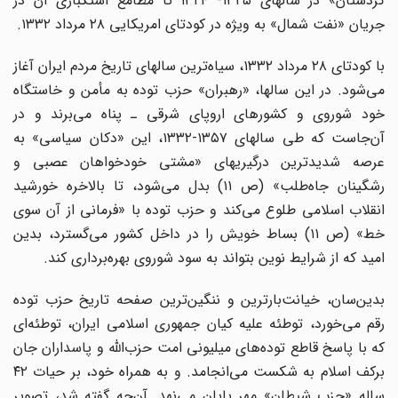
کردستان» در سالهای ۱۳۲۵- ۱۳۲۴ تا مطامع استکباری آن در
جریان «نفت شمال» به ویژه در کودتای امریکایی ۲۸ مرداد ۱۳۳۲.
با کودتای ۲۸ مرداد ۱۳۳۲، سیاه‌ترین سالهای تاریخ مردم ایران آغاز
می‌شود. در این سالها، «رهبران» حزب توده به مأمن و خاستگاه
خود شوروی و کشورهای اروپای شرقی ـ پناه می‌برند و در
آن‌جاست که طی سالهای ۱۳۵۷-۱۳۳۲، این «دکان سیاسی» به
عرصه شدیدترین درگیریهای «مشتی خودخواهان عصبی و
رشگینان جاه‌طلب» (ص ۱۱) بدل می‌شود، تا بالاخره خورشید
انقلاب اسلامی طلوع می‌کند و حزب توده با «فرمانی از آن سوی
خط» (ص ۱۱) بساط خویش را در داخل کشور می‌گسترد، بدین
امید که از شرایط نوین بتواند به سود شوروی بهره‌برداری کند.
بدین‌سان، خیانت‌بارترین و ننگین‌ترین صفحه تاریخ حزب توده
رقم می‌خورد، توطئه علیه کیان جمهوری اسلامی ایران، توطئه‌ای
که با پاسخ قاطع توده‌های میلیونی امت حزب‌الله و پاسداران جان
برکف اسلام به شکست می‌انجامد. و به همراه خود، بر حیات ۴۲
ساله «حزب شیطان» مهر پایان می‌نهد. آن‌چه گفته شد، تصویر