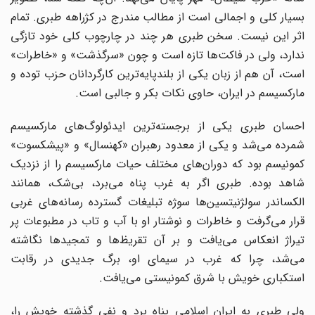
بسیار کلی و اجمالی است از مطالب مندرج در کژراهه طبری. تمام
اثر این نیست. سخن طبری هر چند در چارچوب کلی خود تازگی
ندارد، ولی در فاکت‌ها تازه است و چون «سرگذشت» و «خاطرات»
است، آن هم از زبان یکی از بلند‌پایه‌ترین کارگردانان حزب توده و
مارکسیسم در ایران، حاوی نکات بکر و جالبی است.
احسان طبری یکی از برجسته‌ترین ایدئولوگ‌های مارکسیسم
شمرده می‌شد و یکی از معدود رهبران «کهنسال» و «پیشکسوت»
کمونیسم بود که دوران‌های مختلف حیات مارکسیسم را از نزدیک
شاهد بوده. طبری اگر به غرب پناه می‌برد، بی‌شک، همانند
الکساندر سولژنیتسین‌ها سوژه تبلیغات گسترده رسانه‌های غربی
قرار می‌گرفت و خاطرات و نوشتار او با آب و تاب در مطبوعات پر
تیراژ انعکاس می‌یافت و بر آن تقریظ‌ها و تمجیدها نگاشته
می‌شد، چرا که غرب در سیمای او، برگ جدیدی در رقابت
استکباری خویش با شرق کمونیستی می‌یافت.
ولی طبری به ایران اسلامی پناه برد و نفی گذشته خویش را،