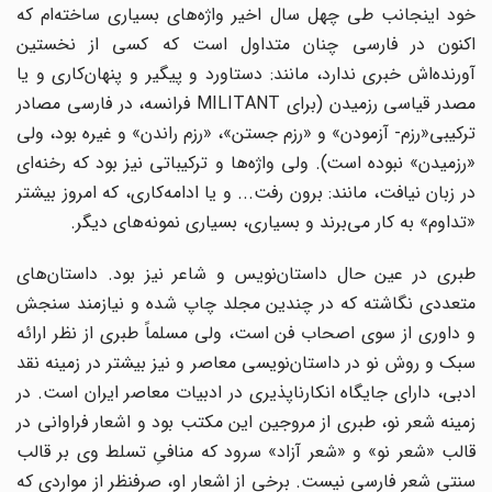
خود اینجانب طی چهل سال اخیر واژه‌های بسیاری ساخته‌ام که
اکنون در فارسی چنان متداول است که کسی از نخستین
آورنده‌اش خبری ندارد، مانند: دستاورد و پیگیر و پنهان‌کاری و یا
مصدر قیاسی رزمیدن (برای MILITANT فرانسه، در فارسی مصادر
ترکیبی«رزم- آزمودن» و «رزم جستن»، «رزم راندن» و غیره بود، ولی
«رزمیدن» نبوده است). ولی واژه‌ها و ترکیباتی نیز بود که رخنه‌ای
در زبان نیافت، مانند: برون رفت... و یا ادامه‌کاری، که امروز بیشتر
«تداوم» به کار می‌برند و بسیاری، بسیاری نمونه‌های دیگر.
طبری در عین حال داستان‌نویس و شاعر نیز بود. داستان‌های
متعددی نگاشته که در چندین مجلد چاپ شده و نیازمند سنجش
و داوری از سوی اصحاب فن است، ولی مسلماً طبری از نظر ارائه
سبک و روش‌ نو در داستان‌نویسی معاصر و نیز بیشتر در زمینه نقد
ادبی، دارای جایگاه انکارناپذیری در ادبیات معاصر ایران است. در
زمینه شعر نو، طبری از مروجین این مکتب بود و اشعار فراوانی در
قالب «شعر نو» و «شعر‌ آزاد» سرود که منافیِ تسلط وی بر قالب
سنتی شعر فارسی نیست. برخی از اشعار او، صرفنظر از مواردی که