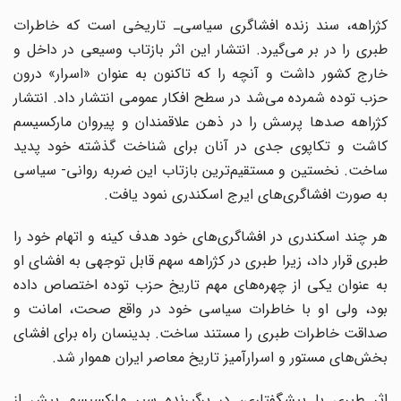
کژراهه، سند زنده افشاگری سیاسی‌ـ تاریخی است که خاطرات
طبری را در بر می‌گیرد. انتشار این اثر بازتاب وسیعی در داخل و
خارج کشور داشت و آنچه را که تاکنون به عنوان «اسرار» درون
حزب توده شمرده می‌شد در سطح افکار عمومی انتشار داد. انتشار
کژراهه صدها پرسش را در ذهن علاقمندان و پیروان مارکسیسم
کاشت و تکاپوی جدی در آنان برای شناخت گذشته خود پدید
ساخت. نخستین و مستقیم‌ترین بازتاب این ضربه روانی‌- سیاسی
به صورت افشاگری‌های ایرج اسکندری نمود یافت.
هر چند اسکندری در افشاگری‌های خود هدف کینه و اتهام خود را
طبری قرار داد، زیرا طبری در کژراهه سهم قابل توجهی به افشای او
به عنوان یکی از چهره‌های مهم تاریخ حزب توده اختصاص داده
بود، ولی او با خاطرات سیاسی خود در واقع صحت، امانت و
صداقت خاطرات طبری را مستند ساخت. بدینسان راه برای افشای
بخش‌های مستور و اسرار‌آمیز تاریخ معاصر ایران هموار شد.
اثر طبری با پیشگفتاری، در برگیرنده سیر مارکسیسم پیش از