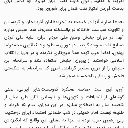
امریکا و انگلیس برای غارت نفت ایران مبارزه آنها تلاش برای
بدست آوردن امتیاز نفت شمال برای شوروی بود.
بعدها مبارزه آنها در خدمت به تجزیه‌طلبان آذربایجان و کردستان
و تقویت سیاست خائنانه قوام‌السلطنه مصروف شد. سپس مبارزه
آنها، در دوران جنبش وسیع ملی مردم ایران، علیه ملی کردن
صنایع نفت متوجه گردید. در دوران سیطره و دیکتاتوری محمدرضا
پهلوی، اعضا حزب توده عملاً هیچ‌کاری نکردند و در جریان انقلاب
اسلامی خواستند از پیروزی جنبش استفاده کنند و سرانجام این
جنبش را از درون منفجر گردانند. امری که سرانجام به شکستی
فاحش و پایانی ناخجسته منجر شد.
آری، این است خلاصه عملکرد کمونیست‌های ایرانی، یعنی
گوشه‌ای از انحرافات و کژروی‌ها و نارسایی آنان طی بیش از
شصت سال به اصطلاح مبارزه. در این دوران، قیام ۱۵ خرداد و
طلیعه نهضت امام خمینی در شب ظلمانی استبداد ایران درخشید،
ولی رهبری حزب توده نه تنها به معنای این وقایع که انگیزه‌اش
اسلام بود توجهی نکرد، بلکه راه انکار آن را پیمود و پس از پیروزی