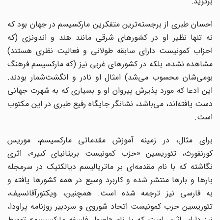
برگزید.
احسان طبری از برجسته‌‌ترین متفکرین مارکسیسم در جهان بود که
نه تنها نظیر او در کشورهای شرقی مانند هند و اندونزی (که
احزاب کمونیست دارای سابقه طولانی و فعالیت نظری هستند)
مشاهده نشده، بلکه در کشورهای غربی نیز (که مارکسیسم فرهنگ
بومی‌شان محسوب می‌شد) امثال او نادر و انگشت‌شمار بودند.
این ادعا که مورد پذیرش پیروان او و بسیاری که به شهرت جهانی
دست یافته‌اند، می‌باشد، نشانگر جایگاه رفیع طبری در این مکتوب
است.
برای مثال، در زمینه آموزش مقدماتی مارکسیسم‌، موریس
کورنفورث، تئوریسین «حزب کمونیست بریتانیای کبیر»، اثری
نگاشته که با نام مقدمه‌ای بر ماتریالیسم دیالکتیک در سرمجله
بارها و بارها منتشر شده و کاربرد وسیع در همه کشورها یافته و
به فارسی نیز ترجمه شده است. همچنین، ویکتورآفانسیف،
تئوریسین حزب کمونیست اتحاد شوروی و سردبیر روزنامه پراودا،
نیز دارای اثری است که با نام «اصول فلسفه مارکسیسم» توسط