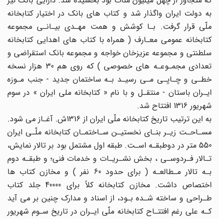
که متجاوز از چهل میلیون منات بود بخشیده شد. دارایی بانک نیز
به دولت ایران واگذار شد و کتاب های بانک در اختیار کتابخانه
ملّی قرار گرفت. بـا کوشش و همت مهـدی بیـانـی مجموعه
کتابخانه عمومی معـارف ( همراه با کتاب های اهدایی کتابخانه
سلطنتی و مجموعه عزیزخان خواجه و مجموعه بانک استقراضی و
تعدادی مجمـوعـه های خصوصی ) که روی هم 30 هزار نسخه
خطـی و چـاپـی مـی رسیـد بـه ساختمان جدید - جنب مـوزه
ایـران باستان - منتقـل و با نام « کتابخانه ملی ایران » در سوم
شهریور 1316 افتتاح شد.
به این ترتیب تاریخ کتابخانه ملّی ایران از 1316ش. آغـاز می شود.
مسـاحـت زیـر بنـای نخستیـن سـاختمـان کتابخانه ملّـی ایران
550 متر در دوطبقـه اسـت. طبقه اول مشتمل بود بر تالار نمایش،
تـالار فـردوسـی ، بخش نشـریـات و خدمات فنی؛ و طبقـه دوم
بـه تالار مـطالعـه ( برای حدود 60 نفر ) و مخازن کتاب ها
اختصاص داشت. مخازن کتابخانه کلاً برای 40000 جلد کتاب
طـراحی و ساخته شـده بـود، از اسناد و مدارک چنین بر می آید
کـه علی رغم افتتـاح کتابخانه ملّی ایـران در تاریخ سـوم شهریور