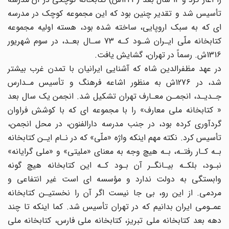
تأسیس شد و تقدیر چنین بود که این مجموعه کوچک در مدرسه
ای که به سبک اروپایی، ساخته شده بود، هسته اولیه مجموعه
کتابخانه ملّی ایـران شـود کـه 73 سـال بعـد، در سوم شهریور
1316ش. رسماً در تهران، گشایش یافت.
در عهد مظفرالدین شاه که آشنایی ایرانیان با تمدن غرب بیشتر
شد، در 1276ش به منظور اشاعه فرهنگ و تأسیس مـدارس
جـدیـد، انجمـن معـارف تهران تشکیل شد. انجمن یک سال بعد
‌« کتابخانه ملی معارف» را با مجموعه ای که با کوشش فراوان
گردآوری کرده بود، در جنب مدرسه دارالفنون، در محل انجمن،
تأسیس کرد. نکته مهم اینکه واژه «ملّی» که در نـام ایـن کتابخانه
بـه کـار رفتـه، بـه هیچ وجه به معنای «ملیتی» و «ملی گرایانه»
نبـود، بلکـه بیـانگـر آن بـود کـه این کتابخانه هیچ گونه
وابستگی به دولت ندارد و مؤسسه ای است غیر انتفاعی و
مردمی. از این رو، بی جا نیست اگر آن را نخستیـن کتابخانه
عمـومی ایران بدانیم که در تهران تأسیس شد. کما اینکه تا چند
دهه بعد کتابخانه ملی تبریز، کتابخانه ملی فارس، کتابخانه ملی