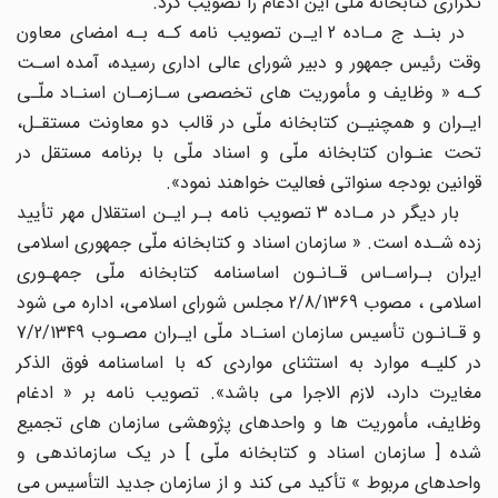
تکراری کتابخانه ملّی این ادغام را تصویب کرد.
در بنـد ج مـاده 2 ایـن تصویب نامه کـه بـه امضای معاون
وقت رئیس جمهور و دبیر شورای عالی اداری رسیده، آمده اسـت
کـه « وظایف و مأموریت های تخصصی سـازمـان اسنـاد ملّـی
ایـران و همچنیـن کتابخانه ملّی در قالب دو معاونت مستقـل،
تحت عنـوان کتابخانه ملّی و اسناد ملّی با برنامه مستقل در
قوانین بودجه سنواتی فعالیت خواهند نمود».
بار دیگر در مـاده 3 تصویب نامه بـر ایـن استقلال مهر تأیید
زده شـده است. « سازمان اسناد و کتابخانه ملّی جمهوری اسلامی
ایران بـراسـاس قـانـون اساسنامه کتابخانه ملّی جمهـوری
اسلامی ، مصوب 2/8/1369 مجلس شورای اسلامی، اداره می شود
و قـانـون تأسیس سازمان اسنـاد ملّی ایـران مصـوب 7/2/1349
در کلیـه موارد به استثنای مواردی که با اساسنامه فوق الذکر
مغایرت دارد، لازم الاجرا می باشد». تصویب نامه بر « ادغام
وظایف، مأموریت ها و واحدهای پژوهشی سازمان های تجمیع
شده ‌[ سازمان اسناد و کتابخانه ملّی ] در یک سازماندهی و
واحدهای مربوط » تأکید می کند و از سازمان جدید التأسیس می