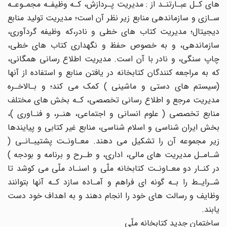
های کـل عبـارتنـد از : مدیریت پـردازش، کـه وظیفـه مجمـوعـه
سـازی و سازماندهی منابع زیر نظر آن است؛ مدیریت تولید منابع
دیجیتال؛ مدیریت کتاب های خطی و نادر،که وظیفه گردآوری،
سازماندهی، و به خصوص حفظ و نگهداری کتاب های خطی،
چاپ سنگی، و نادر با آن است. مدیریت اطلاع رسانی همگانی،
که به مراجعه کنندگان کتابخانه در یافتن منابع و استفاده از آنها
(سیستم های دستی و ماشینی ) کمک می کند؛ و بـالاخـره
مدیریت مرجع و اطلاع رسانی تخصصی، کـه بخش های مختلف
منابع تخصصی ( علوم انسانی و اجتماعی، هنـر، و فنـاوری )،
بخش ایران شناسی و اسلام شناسی، منابع غیر کتابی و پیایندها
زیر مجموعه آن را تشکیل می دهند. معـاونـت پشتیبـانـی (
شـامـل مدیریت های مالی، اداری، و طـرح و برنامه و بودجه )
در کنـار دو معـاونـت کتابخانه ملّی و اسنـاد ملّی می کوشد تا
شـرایـط را بـه گونه ای فراهم و آمـاده سازد کـه آنها بتوانند
وظایف و رسالت های خود را انجام دهند و به اهداف خود دست
یابند.
ساختمان جدید کتابخانه ملّی