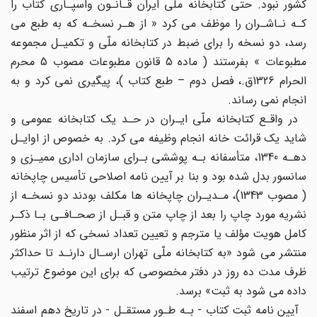
کشور نبود. حتی کتابخانه ملّی ایران قـانـون واسپـاری کتاب را
کـه نـاشـران را موظف می کرد « از هـر نسخـه که به طبع می
رسد، دو نسخه را برای ضبط در کتابخانه ملّی و تکمیـل مجموعه
مطبوعات » بفرستند ( ماده 5 قانون مطبوعات مصوب 5 محرم
الحرام 1326ق.، فصل دوم – طبع کتاب )، پیگیری نمی کرد و به
انجام نمی رساند.
در واقـع کتابخانه ملّی ایـران در حـد یک کتابخانه عمومی و
شاید یک قرائت خانه انجام وظیفه می کرد. به خصوص از اوایـل
دهـه 1340، متأسفانه بـه پوششی بـرای سازمان اداری ممیـزی و
سانسور بدل شده بود و بنا بر آیین نامه اصلاحی تأسیس چاپخانه
( مصوب 1343)، مـدیـران چاپخانه ها مکلف بودند دو نسخـه از
نشریه مورد چاپ را بعد از چاپ متن و قبـل از صحـافـی بـا ذکـر
کامل هویت مؤلف یا مترجم و تعیین تعداد نسخی که از اثر منظور
منتشر می شود «به کتابخانه ملّی تهران ارسـال دارنـد تا حداکثر
ظرف مدت ده روز در دفتر مخصوصی که برای این موضوع ترتیب
داده می شود به ثبت» برسد.
آیین نامه ثبت کتاب - بـه طـور مستقـل - در تاریخ دهم اسفند