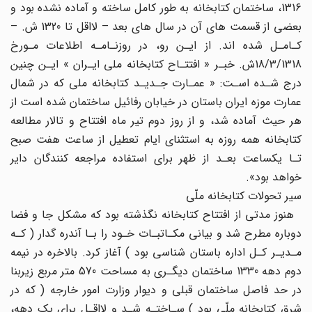
1316، ساختمان کتابخانه به طور کامل ساخته و آماده نشده بود و
بعضی از قسمت های آن در سال های بعد – لااقل تا 1320 ش. –
کـامـل شده اند. از ایـن رو، در روزنـامـه اطلاعات مـورخ
18/3/1318ش. خبـر « افتتـاح کتابخانه ملی ایـران » ایـن چنین
درج شـده اسـت: « عمـارت جـدیـد کتابخانه ملی که در شمال
عمارت موزه ایران باستان در خیابان رفائیل ساختمان شده است از
هر حیث آماده شد، و از روز دوم تیر ماه افتتاح و تالار مطالعه
کتابخانه همه روزه به استثنای ایام تعطیل از ساعت هفت صبح
تـا یکساعت بعـد از ظهر برای استفاده مراجعه کنندگان دایر
خواهد بود».
سیر تحولات کتابخانه ملّی
هنوز مدتی از افتتاح کتابخانه نگذشته بود که مشکل جا و فضا
دوباره مطرح شد و بیانی مکـاتبـات خـود را بـا آندره گدار ( کـه
مـدیـر کـل اداره باستان شناسی بود ) آغاز کرد. بالاخره در نیمه
دوم دهه 1330 ساختمان دیگـری به مساحت 570 متر مربع زیربنا
در حد فاصل ساختمان قبلی و دیوار وزارت امور خارجه ( که در
شرق کتابخانه ملّی بود ) سـاختـه شـد و لااقـل برای یک دهه،