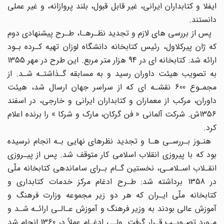
ایفلا و کتابداران ایرانی، غیر قابل قبول، بلند پروازانه، و غیر عملی
دانستند.
پس از بررسی های لازم و تجدید نظـرهـا، طـرح پیشنهادی دوم
که ژان پیرکلاول، رئیس کتابخانه دانشگاه لوزان تهیه کـرده بـود
ارائه شد: کتابخانه ای در 94 هزار متر مربع. این طرح در مهر 1355
به تصویب هیئت داوران رسید و به مسابقه گـذاشتـه شـد. از
مجمـوع 600 نقشـه ای که از سراسر جهان ارسال شد، هیئت
داوران، مرکب از معماران و کتابداران ایرانی و خارجی، در اسفند
1356ش. شرکت آلمانی « فن گرکان، مارک و شرکا » را برنده اعلام
کرد.
هنـوز بـررسـی هـا و تجدید نظرهای نهایی بـه انجام نرسیده
بود که با پیروزی انقلاب اسلامی کار متوقف شد. پس از پیـروزی
انقـلاب اسـلامـی، نخستین گـام بـرای ساماندهی کتابخانه ملّی
در 1358 برداشته شد: طـرح ادغام مرکز خدمات کتابداری و
کتابخانه ملّی ایـران که هر دو زیر مجموعه وزارت فرهنگ و
آموزش عالی بودند به وزیر فرهنگ و آموزش عـالـی ارائـه شـد و
مـورد تصـویـب قـرار گرفت. ولـی ادغـام عملاً در 1360 انجام شد