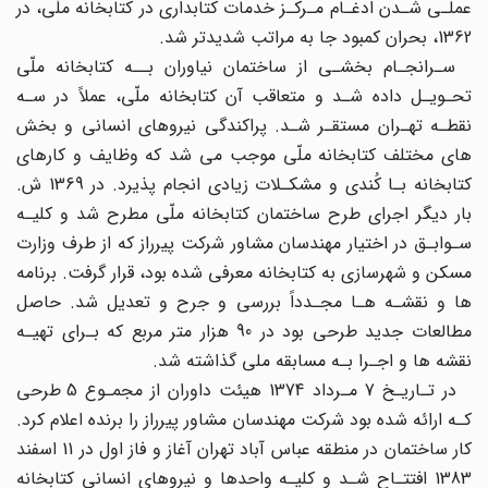
عملـی شـدن ادغـام مـرکـز خدمات کتابداری در کتابخانه ملّی، در
1362، بحران کمبود جا به مراتب شدیدتر شد.
سـرانجـام بخشـی از ساختمان نیاوران بــه کتابخانه ملّی
تحـویـل داده شـد و متعاقب آن کتابخانه ملّی، عملاً در سـه
نقطـه تهـران مستقـر شـد. پراکندگی نیروهای انسانی و بخش
های مختلف کتابخانه ملّی موجب می شد که وظایف و کارهای
کتابخانه بـا کُندی و مشکـلات زیادی انجام پذیرد. در 1369 ش.
بار دیگر اجرای طرح ساختمان کتابخانه ملّی مطرح شد و کلیـه
سـوابـق در اختیار مهندسان مشاور شرکت پیرراز که از طرف وزارت
مسکن و شهرسازی به کتابخانه معرفی شده بود، قرار گرفت. برنامه
ها و نقشـه هـا مجـدداً بررسی و جرح و تعدیل شد. حاصل
مطالعات جدید طرحی بود در 90 هزار متر مربع که بـرای تهیـه
نقشه ها و اجـرا بـه مسابقه ملی گذاشته شد.
در تـاریـخ 7 مـرداد 1374 هیئت داوران از مجمـوع 5 طرحی
کـه ارائه شده بود شرکت مهندسان مشاور پیرراز را برنده اعلام کرد.
کار ساختمان در منطقه عباس آباد تهران آغاز و فاز اول در 11 اسفند
1383 افتتـاح شـد و کلیـه واحدها و نیروهای انسانی کتابخانه