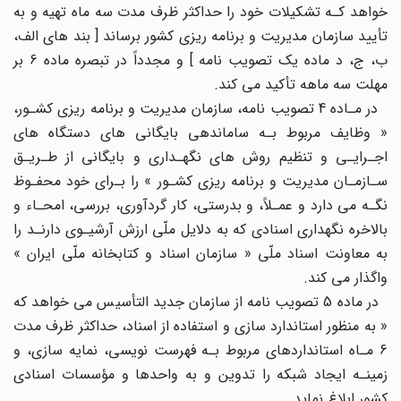
خواهد کـه تشکیلات خود را حداکثر ظرف مدت سه ماه تهیه و به
تأیید سازمان مدیریت و برنامه ریزی کشور برساند [ بند های الف،
ب، ج، د ماده یک تصویب نامه ] و مجدداً در تبصره ماده 6 بر
مهلت سه ماهه تأکید می کند.
در مـاده 4 تصویب نامه، سازمان مدیریت و برنامه ریزی کشـور،
« وظایف مربوط بـه ساماندهی بایگانی های دستگاه های
اجـرایـی و تنظیم روش های نگهـداری و بایگانی از طـریـق
سـازمـان مدیریت و برنامه ریزی کشـور » را بـرای خود محفـوظ
نگـه می دارد و عمـلاً، و بدرستی، کار گردآوری، بررسی، امحـاء و
بالاخره نگهداری اسنادی که به دلایل ملّی ارزش آرشیـوی دارنـد را
به معاونت اسناد ملّی « سازمان اسناد و کتابخانه ملّی ایران »
واگذار می کند.
در ماده 5 تصویب نامه از سازمان جدید التأسیس می خواهد که
« به منظور استاندارد سازی و استفاده از اسناد، حداکثر ظرف مدت
6 مـاه استانداردهای مربوط بـه فهرست نویسی، نمایه سازی، و
زمینـه ایجاد شبکه را تدوین و به واحدها و مؤسسات اسنادی
کشور ابلاغ نماید.