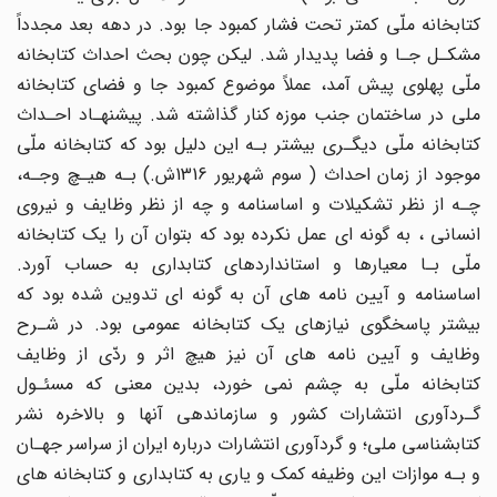
کتابخانه ملّی کمتر تحت فشار کمبود جا بود. در دهه بعد مجدداً
مشکـل جـا و فضا پدیدار شد. لیکن چون بحث احداث کتابخانه
ملّی پهلوی پیش آمد، عملاً موضوع کمبود جا و فضای کتابخانه
ملی در ساختمان جنب موزه کنار گذاشته شد. پیشنهـاد احـداث
کتابخانه ملّی دیگـری بیشتر بـه این دلیل بود که کتابخانه ملّی
موجود از زمان احداث ( سوم شهریور 1316ش.) بـه هیـچ وجـه،
چـه از نظر تشکیلات و اساسنامه و چه از نظر وظایف و نیروی
انسانی ، به گونه ای عمل نکرده بود که بتوان آن را یک کتابخانه
ملّی بـا معیارها و استانداردهای کتابداری به حساب آورد.
اساسنامه و آیین نامه های آن به گونه ای تدوین شده بود که
بیشتر پاسخگوی نیازهای یک کتابخانه عمومی بود. در شـرح
وظایف و آیین نامه های آن نیز هیچ اثر و ردّی از وظایف
کتابخانه ملّی به چشم نمی خورد، بدین معنی که مسئـول
گـردآوری انتشارات کشور و سازماندهی آنها و بالاخره نشر
کتابشناسی ملی؛ و گردآوری انتشارات درباره ایران از سراسر جهـان
و بـه موازات این وظیفه کمک و یاری به کتابداری و کتابخانه های