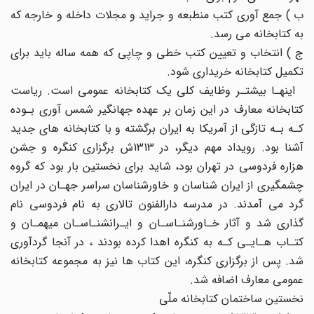
ب ) جمع آوری کتب منطبعه و جراید و مجلات داخله و خارجه که
به کتابخانه می رسد.
ج ) انتخاب و تعیین کتب خطی و چاپی که همه ساله باید برای
تکمیل کتابخانه خریداری شود.
اینهـا بیشتـر وظایف کلی یک کتابخانه عمومی است. ریاست
کتابخانه معارف در این زمان بر عهده جهانگیر شمس آوری بـوده
کـه بـه تازگی از آمریکا به ایران برگشته و با کتابخانه های جدید
آشنا بود. رویداد مهم دیگر، در 1313ش برگزاری کنگره و جشن
هزاره فردوسی در تهران بود، شاید برای نخستین بار بود که گروه
چشمگیری از ایران شناسان و خاورشناسان سراسر جهـان در ایران
گرد می آمدند. در مدرسه دارالفنون تالاری به نام فردوسی نام
گذاری شد و آثار خـاورشنـاسـان و ایـرانشنـاسـان میهمـان و
کتـاب هـایـی کـه به کنگره اهدا کرده بودند ، در آنجا گردآوری
شد. پس از برگزاری کنگره، این کتاب ها نیز به مجموعه کتابخانه
عمومی معارف اضافه شد.
نخستین ساختمان کتابخانه ملّی