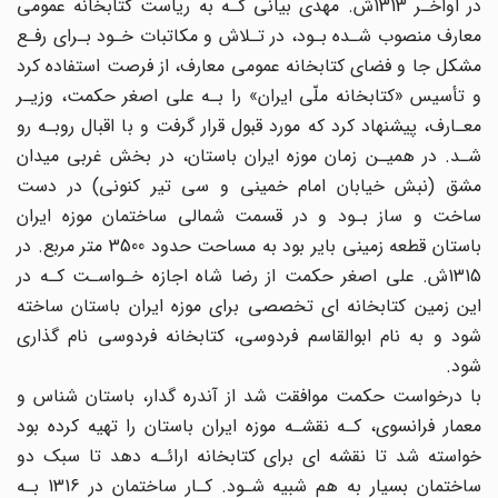
در اواخـر 1313ش. مهدی بیانی کـه به ریاست کتابخانه عمومی
معارف منصوب شـده بـود، در تـلاش و مکاتبات خـود بـرای رفـع
مشکل جا و فضای کتابخانه عمومی معارف، از فرصت استفاده کرد
و تأسیس «کتابخانه ملّی ایران» را بـه علی اصغر حکمت، وزیـر
معـارف، پیشنهاد کرد که مورد قبول قرار گرفت و با اقبال روبـه رو
شـد. در همیـن زمان موزه ایران باستان، در بخش غربی میدان
مشق (نبش خیابان امام خمینی و سی تیر کنونی) در دست
ساخت و ساز بـود و در قسمت شمالی ساختمان موزه ایران
باستان قطعه زمینی بایر بود به مساحت حدود 3500 متر مربع. در
1315ش. علی اصغر حکمت از رضا شاه اجازه خـواسـت کـه در
این زمین کتابخانه ای تخصصی برای موزه ایران باستان ساخته
شود و به نام ابوالقاسم فردوسی، کتابخانه فردوسی نام گذاری
شود.
با درخواست حکمت موافقت شد از آندره گدار، باستان شناس و
معمار فرانسوی، کـه نقشـه موزه ایران باستان را تهیه کرده بود
خواسته شد تا نقشه ای برای کتابخانه ارائـه دهد تا سبک دو
ساختمان بسیار به هم شبیه شـود. کـار ساختمان در 1316 بـه