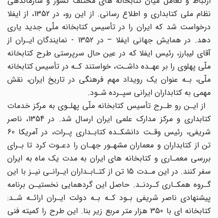
ارتباط و تعامل میان کتابخانه های مختلف کشور و سازماندهی
نظام ملی کتابداری و اطلاع رسانی. از این رو، در 1352، از ایفلا
درخواست شد که ایران را در تأسیس کتابخانه ملّی جدید یاری
دهد. در همایش جهانی ایفلا – در 1352 - نمایندگان ایـران از
آقای لیبارز، رئیس ایفلا که در عین حال سرپرستی طرح کتابخانه
ملّی پهلوی را بر عهـده داشـت، خواستند کـه در تأسیس کتابخانه
ملّی، بـه عنوان یک رویداد مهم فرهنگی در تاریخ ایران، نقش
مهمی به کتابداران ایرانی سپـرده شـود.
از ایـن رو طـرح تأسیس کتابخانه ملّی پهلـوی به مرکز خدمات
کتابداری و مرکز مدارک علمی ایران ارسال شد. در 1354، ناصر
شریفی، رئیس وقـت دانشکـده کتابـداری پـرات، در آمریکا 60
تن از کتابداران و معماران مشهـور جهـان را دعـوت کرد تا بـرای
بررسی معمـاری و کتابخانه های ایران به مدت یک ماه به ایران
سفر کنند. در این مـدت 15 تن از کتـابـداران ایـرانـی نیـز با این
گـروه همکـاری کـردنـد. حاصل این گردهمایی نخستیـن برنامه
پیشنهادی ناصر شریفی بـود کـه بـه دولت ایـران ارائـه شـد:
کتابخانه ای با 350 هزار متر مربع زیر بنا. این طرح را کمیته فنی