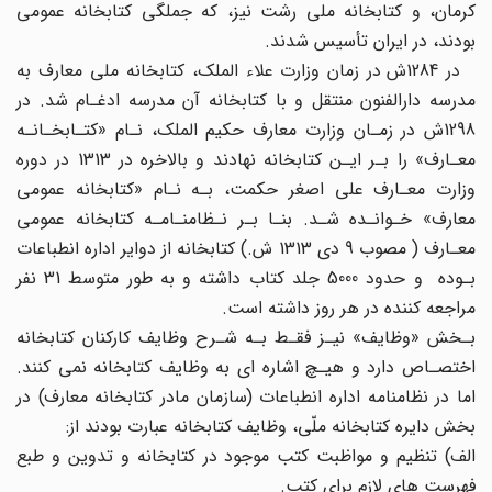
کرمان، و کتابخانه ملی رشت نیز، که جملگی کتابخانه عمومی
بودند، در ایران تأسیس شدند.
در 1284ش در زمان وزارت علاء الملک، کتابخانه ملی معارف به
مدرسه دارالفنون منتقل و با کتابخانه آن مدرسه ادغـام شد. در
1298ش در زمـان وزارت معارف حکیم الملک، نـام «کتـابخـانـه
معـارف» را بـر ایـن کتابخانه نهادند و بالاخره در 1313 در دوره
وزارت معـارف علی اصغر حکمت، بـه نـام «کتابخانه عمومی
معارف» خـوانـده شـد. بنـا بـر نـظامنـامـه کتابخانه عمومی
معـارف ( مصوب 9 دی 1313 ش.) کتابخانه از دوایر اداره انطباعات
بـوده و حدود 5000 جلد کتاب داشته و به طور متوسط 31 نفر
مراجعه کننده در هر روز داشته است.
بـخش «وظایف» نیـز فقـط بـه شـرح وظایف کارکنان کتابخانه
اختصـاص دارد و هیـچ اشاره ای به وظایف کتابخانه نمی کنند.
اما در نظامنامه اداره انطباعات (سازمان مادر کتابخانه معارف) در
بخش دایره کتابخانه ملّی، وظایف کتابخانه عبارت بودند از:
الف) تنظیم و مواظبت کتب موجود در کتابخانه و تدوین و طبع
فهرست های لازم برای کتب.