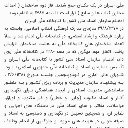
ملّی ایـران در یک مکـان جمع شدند. فاز دوم ساختمان ( احداث
مخازن کتاب ها و منابع ) قرار است تا نیمه 1385 به اتمام برسد.
ادغـام سازمان اسناد ملی کشور با کتابخانه ملّی ایـران
در 29/8/1378 سازمان مدارک فرهنگی انقلاب اسلامی، وابسته به
وزارت فرهنگ و ارشاد اسلامی، در کتابخانه ملّی ادغام شد و عملاً
تعداد ساختمان های کتابخانه ملّی به هشت ساختمان افزایش
یافت. اتفاق مهم دیگری که در دهه 1380 در کتابخانه ملّی روی
داد، ادغـام سازمان اسناد ملی کشور با کتابخانه ملّی ایـران و
تأسیس «سازمان اسناد و کتابخانه ملّی جمهوری اسلامی» بـود.
شـورای عالی اداری در نـودوپنجمین جلسـه مـورخ 2/6/1381 ،
بـه پیشنهـاد سازمان مدیریت و برنامه ریزی کشـور و بـه منظـور
ساماندهی مدیریت اسنادی و ایجاد هماهنگی بـرای نگهـداری
آثـار و اسناد مکتوب (چاپی و خطی) و غیر مکتوب و اوراق،
مراسلات، دفاتر، و سایر اسناد ملّی در دستگاه های اجرایی و
نظایر آن، و همچنین تسهیل در نگهداری و دسترسی به اسناد و
صرفه جویی در هزینه های مربوط و جلوگیری از انجام وظایف