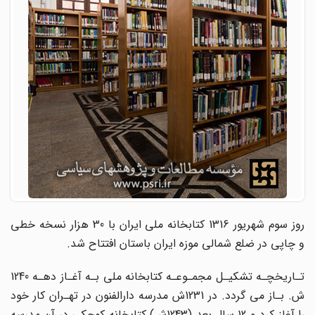
وز سوم شهریور 1316
کتابخانه ملی ایران با 30 هزار نسخه خطی
و چاپی در ضلع شمالی موزه ایران باستان افتتاح شد.
تـاریخچـه تشکیـل مجمـوعـه کتابخانه ملی بـه آغـاز دهـه 1240
ش. بـاز می گردد. در 1231ش مدرسه دارالفنون در تهـران کار خود
را آغاز کرد و 12 سال بعد (1243ش) کتابخانه کوچکی در آن مدرسه