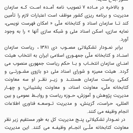
و بالاخره در مـاده 7 تصویب نامه آمـده اسـت کـه سازمان
مدیریت و برنامه ریزی کشور موظف است اعتبارات لازم را تأمین
کند تـا سازمان اسناد و کتابخانه ملّی « امکان فهرست نویسی،
نمایه سازی، اسکن اسناد ملی و شبکه سازی آنها » را به وجود
آورد.
برابر نمـودار تشکیلاتی مصـوب دی 1381 ، ریاست سازمان
اسنـاد و کتابخانه ملّی جمهـوری اسلامی ایران به انتخاب هیئت
امنـای سازمان انتخـاب و بـا حکم ریاست جمهوری منصوب می
گردد. هیئت ممیزه و شورای اسناد ملی دو بازوی مشـورتـی و
کمکی ریاست سازمان هستنـد و زیـر نظـر او سه معاونت
کتابخانه ملّی، معاونت اسناد، و معاونت پشتیبانی؛ و چهـار
مدیریت پژوهش و آموزش، حـوزه ریاست و روابـط عمومی و بین
المللی، حراست، گزینش، و مدیریت تـوسعـه فناوری اطلاعات
انجام وظیفه می کنند.
در نمـودار تشکیلاتی پنـج مدیریت کل به طور مستقیم زیر نظر
معاونت کتابخانه ملّـی انجـام وظیفـه می کنند. این مدیریت