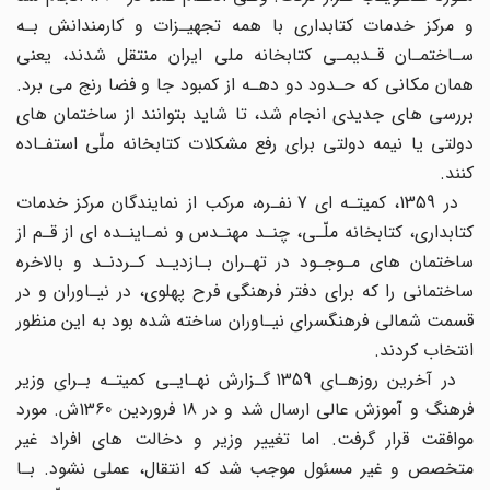
و مرکز خدمات کتابداری با همه تجهیـزات و کارمندانش بـه
سـاختمـان قـدیمـی کتابخانه ملی ایران منتقل شدند، یعنی
همان مکانی که حـدود دو دهـه از کمبود جا و فضا رنج می برد.
بررسی های جدیدی انجام شد، تا شاید بتوانند از ساختمان های
دولتی یا نیمه دولتی برای رفع مشکلات کتابخانه ملّی استفـاده
کنند.
در 1359، کمیتـه ای 7 نفـره، مرکب از نمایندگان مرکز خدمات
کتابداری، کتابخانه ملّـی، چنـد مهنـدس و نمـاینـده ای از قـم از
ساختمان های مـوجـود در تهـران بـازدیـد کـردنـد و بالاخره
ساختمانی را که برای دفتر فرهنگی فرح پهلوی، در نیـاوران و در
قسمت شمالی فرهنگسرای نیـاوران ساخته شده بود به این منظور
انتخاب کردند.
در آخرین روزهـای 1359 گـزارش نهـایـی کمیتـه بـرای وزیر
فرهنگ و آموزش عالی ارسال شد و در 18 فروردین 1360ش. مورد
موافقت قرار گرفت. اما تغییر وزیر و دخالت های افراد غیر
متخصص و غیر مسئول موجب شد که انتقال، عملی نشود. بـا