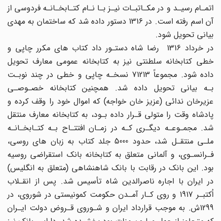
اتمـام رسیـد و در مکـاتبـات نیـز بـا نـام کتـابخـانـه فردوسی از
آن اسم رفته است. در 1316 دستور داده شد که ساختمان به مهدی
بیانی تحویل شود.
در خرداد 1316 رضا شاه دستـور داد کتاب های مکرر چاپی و
خطی کتابخانه سلطنتی نیز به کتابخانه عمومی معارف تحویل
داده شود. مجموعاً 71213 نسخـه چاپی و خطی در چند نوبـت
بـه بیانی تحویل داده شد. همچنین کتابخانه خصـوصـی
عزیرخان ندائی (عزیز خان خواجه) که اموال خود را وقف کرده و
پادشاه وقت را متولی قـرار داده بـود، به کتابخانه معارف منتقل
شد. مجمـوعـه دیگـری کـه در زمـان افتتـاح بـه کتـابخـانـه
ملـی منتقـل شد، حدود 5000 جلد کتاب به زبان های روسی،
فـرانسـوی، و آلمانی متعلق به کتابخانه بانک استقراضی روسیه
بود. این بانک در رقابت با بانک شاهنشاهی (متعلق به انگلیس)
در ایران با اجاره ناصرالدین شاه تأسیس شد. پس از انقـلاب
اُکتبـر 1917 و روی کـار آمـدن حکومت کمونیستی در شوروی، در
1299ش. به موجب قرارداد ایران و شـوروی قـروض دولت ایـران