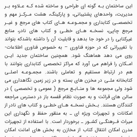
این ساختمان بـه گونه ای طراحی و ساخته شده کـه عـلاوه بـر
مدیریت، واحدهای پشتیبانی، و پارکینگ، هشت مـرکـز مهم و
تخصصـی کتابداری و مجمـوعـه هـای کتاب های مرجع و غیـر
مرجع چاپی، نسخـه هـای خطـی و کتاب های نادر، منابع
غیرکتابی را در خود جا بدهد و قابلیت آن را داشته باشدکه بتواند
با تغییراتی که در حوزه فناوری – به خصوص فناوری اطلاعات-
روی می دهد هماهنگ شود. همچنین ساختمان جدید ایـن
امـکان را فراهم می آورد که مراکز تخصصی کتابداری بتوانند با
هم در ارتباط مستقیم و تعاملی باشند. مجمـوعـه اصلـی
کتابخانه ملـی در مخزن های بسته و در زیر زمین نگاهداری می
شود ولی مجموعه ها و منـابـع مرجع ( عمومی و تخصصی ) در
سالن های قرائت و به صورت نظام قفسه باز در دسترس مراجعه
کنندگان هستند. بـخش نسخـه هـای خطـی و کتاب های نادر از
امکانات و تجهیزات ویژه ای ـ به منظور حفظ و نگهداری این
میراث فـرهنگـی کشـور ـ برخوردار است. با استفاده از تجهیزات
مدرن امکان انتقال کتاب از مخازن به بخش های امانت امکان