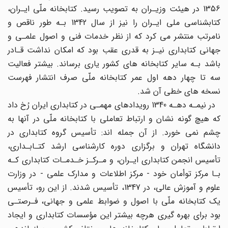
1356 در هیئت وزیـران به تصویب رسید. کتابخانه ملّی ایـران،
کتابشناسی ملی ایـران را نیز از سال 1342 بـه طور ناقص و
نامرتب منتشر می کرد که از نظر خدمات فنی و اصول علمـی و
جهانی کتابداری نیـز به قدری عقب بود که امکان نداشت قـادر
باشد بـه سایر کتابخانه های کشور یاری برساند. بیشتر فعالیت
سه تا چهار دهه اول عمر کتابخانه ملّی صرف انتشار فهرست
نسخه های خطی آن شد.
در نیمـه دهـه 1340 رویدادهای مهمـی در کتابداری ایران رُخ داد
که هیچ گونه نشان و ارتباط تعاملی با کتابخانه ملّی در آنها به
چشم نمی خورد. از آن جمله اند: تأسیس گروه کتابداری در
دانشگاه تهران و برگزاری دوره کارشناسی ارشد کتـابـداری،
تأسیس انجمن کتابداری ایـران، و مـرکـز خـدمـات کتابداری کـه
بـا مرکز توأمان خود - مرکز اطلاعات و مدارک علمی - در وزارت
علوم و آموزش عالی، در 1347، تأسیس شدند. از این رو، تأسیس
یک کتابخانه ملّی با اصول و ضوابط علمی و جهانی، فـرصتـی
بود برای بهره گیری هرچه بیشتر این مؤسسات کتابداری و ایجاد