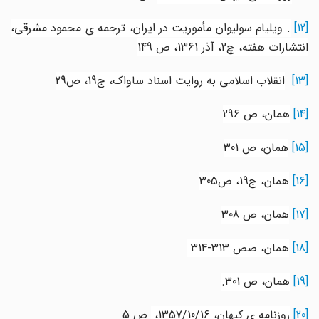
[12
.
ویلیام سولیوان مأموریت در ایران، ترجمه ی محمود مشرقی،
انتشارات هفته، چ2، آذر 1361، ص 149
[13]
انقلاب اسلامی به روایت اسناد ساواک، ج19، ص29
[14]
همان، ص 296
[15]
همان، ص 301
[16]
همان، ج19، ص305
[17]
همان، ص 308
[18]
همان، صص 313-314
[19]
همان، ص 301
.
[20]
روزنامه ی کیهان، 1357/10/16،
ص 5