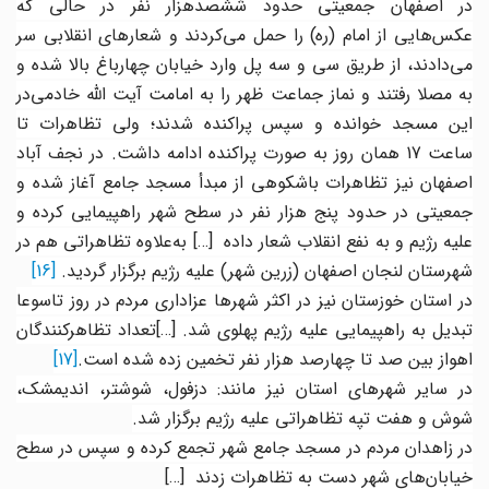
در اصفهان جمعیتی حدود ششصدهزار نفر در حالی که
عکس‌هایی از امام (ره) را حمل می‌کردند و شعارهای انقلابی سر
می‌دادند، از طریق سی و سه پل وارد خیابان چهارباغ بالا شده و
به مصلا رفتند و نماز جماعت ظهر را به امامت آیت الله خادمی‌در
این مسجد خوانده و سپس پراکنده شدند؛ ولی تظاهرات تا
ساعت 17 همان روز به صورت پراکنده ادامه داشت. در نجف آباد
اصفهان نیز تظاهرات باشکوهی از مبدأ مسجد جامع آغاز شده و
جمعیتی در حدود پنج هزار نفر در سطح شهر راهپیمایی کرده و
لیه رژیم و به نفع انقلاب شعار داده
[…]
به
علاوه تظاهراتی هم در
شهرستان لنجان اصفهان (زرین شهر) علیه رژیم برگزار
گردید.
[16]
در استان خوزستان نیز در اکثر شهرها عزاداری مردم در روز تاسوعا
تبدیل به راهپیمایی علیه رژیم پهلوی شد.
[…]
تعداد تظاهرکنندگان
اهواز بین صد تا چهارصد هزار نفر تخمین زده شده است.
[17]
در سایر شهرهای استان نیز مانند: دزفول، شوشتر، اندیمشک،
شوش و هفت تپه
تظاهراتی علیه رژیم برگزار شد
.
در زاهدان مردم در مسجد جامع شهر تجمع کرده و سپس در سطح
خیابان‌های شهر دست به تظاهرات زدند
[…]