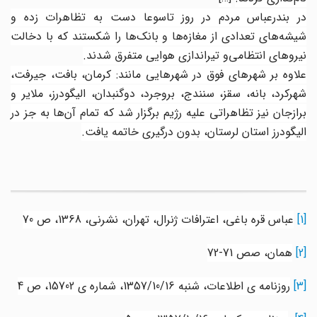
در بندرعباس مردم در روز تاسوعا دست به تظاهرات زده و
شیشه‌های تعدادی از مغازه‌ها و بانک‌ها را شکستند که با دخالت
نیروهای انتظامی‌و تیراندازی هوایی متفرق شدند
.
علاوه بر شهرهای فوق در شهرهایی مانند: کرمان، بافت، جیرفت،
شهرکرد، بانه، سقز، سنندج، بروجرد، دوگنبدان، الیگودرز، ملایر و
برازجان نیز تظاهراتی علیه رژیم برگزار شد که تمام آن‌ها به جز در
الیگودرز استان لرستان، بدون درگیری خاتمه یافت
.
[1]
عباس قره باغی، اعترافات ژنرال، تهران، نشرنی، 1368، ص 70
[2]
همان، صص 71-72
[3]
روزنامه ی اطلاعات، شنبه 1357/10/16، شماره ی 15702، ص 4