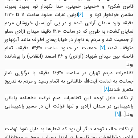
قانون شکن» و «خمینی خمینی، خدا نگهدار تو، بمیرد بمیرد،
شمن خونخوار تو» و...
[6]
اولین نفرات حدود ساعت 11 تا 11:30
قیقه وارد میدان آزادی شده و در پی آن
سیل خروشان مردم
نمایان گشت؛ به طوری که در ساعت 12:10 دقیقه میدان آزادی مملو
از جمعیت شد و مردم به ناچار در خیابان‌های اطراف مانند آیزنهاور
متوقف شدند.
[7]
جمعیت در حدود ساعت 13:30 دقیقه، تمام
اصله بین میدان شهیاد
(آزادی) و 26 اسفند (انقلاب) را پوشانده
بود
.
تظاهرات مردم تهران در ساعت 16:30 دقیقه با برگزاری نماز
ماعت به امامت
آیت‌الله طالقانی به اتمام رسید و مردم به تدریج
متفرق شدند
[8]
.
از نکات قابل توجه این تظاهرات عدم قرائت قطعنامه پایانی
راهپیمایی در میدان آزادی و تنها قرائت آن در مسیر راهپیمایی
بود.
[…]
[9]
از نکات جالب توجه دیگر آن بود که شعارها به دلیل نفوذ نهضت
زادی در
تظاهرات روز تاسوعا در ابتدا بسیار بی‌روح و محتاطانه