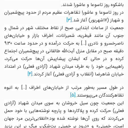
باشکوه روز
تاسوعا و عاشورا شدند
.
در روز تاسوعا و عاشورا تظاهرات عظیم مردم از حدود پیچ‌شمیران
و شهباز (17شهریور) آغاز شد.
[3]
جمعیت از ساعات ابتدایی صبح از نقاط مختلف شهر در شمال و
جنوب آن مانند قیطریه، شمیرانات، اطراف بازار و خیابان‌های
اصرخسرو و نادری
[…]
به حرکت درآمده و در حدود ساعت 9:30
دقیقه صبح در مقابل منزل آیت‌الله طالقانی در پیچ‌شمیران اجتماع
کرده و در حالی که ایشان پیشاپیش آن‌ها حرکت می‌کرد،
راهپیمایی خود را به طرف میدان شهیاد (آزادی فعلی) در امتداد
خیابان شاهرضا (انقلاب و آزادی فعلی) آغاز کردند
.
[4]
ر طول مسیر به‌طور مرتب از خیابان‌های اطراف
[…]
به انبوه
تظاهرکنندگان می‌پیوستند
.
[5]
این جمعیت چون سیل خروشان به سوی میدان شهیاد (آزادی
فعلی) حرکت کرده و پلاکاردها و پارچه نوشته‌هایی با خود حمل
می‌کردند که روی آن
ها نوشته شده بود:«انقلابی‌ترین مرد جهان
است، خمینی» و «درود بر خمینی بت‌شکن، مرگ بر این یزید