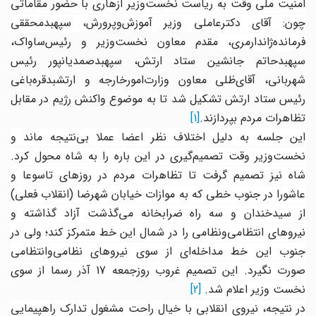
امنیت ملی وقت به ریاست نخست‌وزیر ازهاری با حضور مقاماتی
چون: آقای دکترعاملی وزیر آموزش‌وپرورش، سپهبدمحققی
فرمانده‌ژاندارمری،
مقدم معاون ‌نخست‌وزیر و رئیس‌ساواک،
سپهبدحاتم جانشین ستاد ارتش، سپهبدصمدیانپور رئیس
شهربانی، آقای‌ظلی معاون وزارت‌امورخارجه و ارتشبدقره‌باغی
رئیس ستاد ارتش تشکیل شد تا به موضوع واکنش رژیم در مقابل
تظاهرات مردم بپردازند
.
[1]
این جلسه به دلیل اختلاف نظر اعضا عملا بی‌نتیجه ماند و
نخست‌وزیر وقت تصمیم‌گیری در این باره را به شاه محول کرد.
شاه نیز تصمیم گرفت تا تظاهرات مردم در روزهای تاسوعا و
عاشورا در جنوب خطی که به موازات خیابان شهرضا (انقلاب فعلی)
از سیدخندان و سه راه ضرابخانه می‌گذشت آزاد گذاشته و
نیروهای انتظامی‌ونظامی‌ را در شمال این خط متمرکز کند؛ ولی در
جنوب این خط مداخله‌ای از سوی نیروهای نظامی‌وانتظامی
‌صورت نگیرد. این تصمیم غروب روزجمعه 17 آذر رسما از سوی
نخست وزیر اعلام شد.
[2]
در نتیجه، نیروی انقلابی با خیال راحت مشغول تدارک راهپیمایی