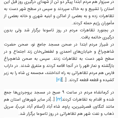
در سبزوار هم مردم ابتدا پیکر دو تن از شهدای درگیری روز قبل این
استان را تشییع و به خاک سپردند و سپس در سطح شهر دست به
تظاهرات زده و به بعضی از اماکن و ابنیه شهری و خانه بعضی از
مأموران رژیم حمله کردند
.
در بجنورد تظاهرات مردم در روز تاسوعا برگزار شد ولی بدون
درگیری خاتمه
یافت
.
در شیراز مردم ابتدا در صحن مسجد جامع نو، صحن حضرت
شاهچراغ و خیابان‌های احمدی و لطفعلی‌خان زند اجتماع و در
سطح شهر دست به تظاهرات زدند. سپس به صحن شاهچراغ
بازگشته و نماز ظهر را در آنجا اقامه کردند و متفرق شدند. در داراب
فارس هم مردم تظاهراتی به راه انداختند، مجسمه ی شاه را به زیر
کشیده و قطعه قطعه کردند.
[…]
[21]
در کرمانشاه مردم در ساعت 9 صبح در مسجد بروجردی‌ها جمع
ده و اقدام به تظاهرات کردند
[22]
[…]
در سایر شهرهای استان هم
انند کنگاور، قصرشیرین، پاوه، شاه آباد (اسلام آباد
غرب)، سرپل
ذهاب و نفت شهر هم تظاهراتی در روز تاسوعا برگزار شد
.