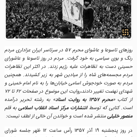
روزهای تاسوعا و عاشوای محرم 57 در سرتاسر ‌ایران عزاداری مردم
رنگ و بوی سیاسی به خود گرفت. مردم در روز تاسوعا و عاشورای
حسینی دست به تظاهرات علیه رژیم زدند. در اکثر این تظاهرات
مردم مجسمه‌های شاه را از میادین شهر به زیر کشیدند. همچنین
مردم به صورت خودجوش اسامی خیابان‌ها را به نام امام خمینی و
هدای نهضت تغییر دادند،روایت این موضوع
در صفحات 62 تا 72
ز کتاب «
محرم 1357 به روایت اسناد
» به رشته تحریر درآمده
ست. کتابی که توسط
انتشارات مرکز اسناد انقلاب اسلامی
به قلم
منصور خلیلی
منتشر شده است و خواندن آن خالی از لطف نیست:
در روز پنجشنبه 19 آذر 1357 رأس ساعت 12 ظهر جلسه شورای