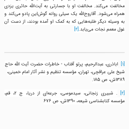
مخالفت می‌کند. مخالفت او با جسارتی به‌ آیت‌الله حائری یزدی
همراه می‌شود. آقاروح‌الله یک سیلی روانه گوش‌این پادو می‌کند و
به وسیله دیگر طلبه‌هایی که به کمک او آمده بودند، از دست آن
غول معمم نجات می‌یابد
.
[2]
[1]
اباذری، عبدالرحیم، پرتو آفتاب - خاطرات حضرت آیت الله حاج
شیخ علی عراقچی، تهران، مؤسسه تنظیم و نشر آثار
امام خمینی،
1389ش، ص 185
.
[2
.
شبیری زنجانی، سیدموسی، جرعه‌ای از دریا، ج 2، قم،
مؤسسه کتابشناسی شیعه، 1390ش، ص 676