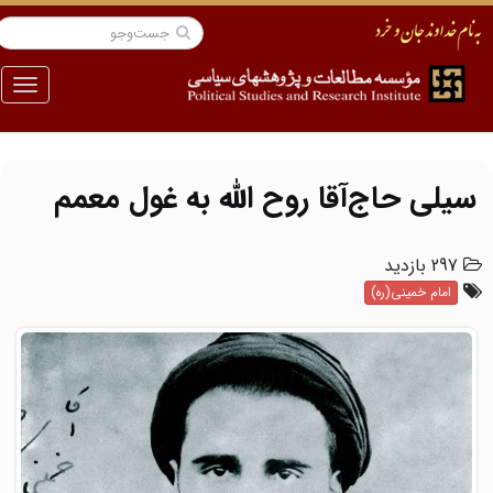
منو
سیلی حاج‌آقا روح الله به غول معمم
297 بازدید
امام خمینی(ره)