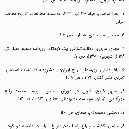
1357)، تهران، انتشارات روزنه، 1380، ص 114.
2. زهرا عباسی، قیام 30 تیر 1331، موسسه مطالعات تاریخ معاصر
ایران
3. مجتبی مقصودی، همان، ص 115.
4. مهدی مازنی، «کالبدشکافی یک کودتا»، روزنامه نسیم صبا، ش
128 (1 شهریور 1382)، ص 7.
5. باقر عاقلی. روزشمار تاریخ ایران: از مشروطه تا انقلاب اسلامی،
تهران، نشر گفتار، 1372، ص 468.
6. سپهر ذبیح، ایران در دوران مصدق، ترجمه محمد رفیع
مهرآبادی، تهران، موسسه مطبوعاتی عطایی، 1363، ص 112.
7. مجتبی مقصودی، همان، ص 140.
8. جامی، گذشته چراغ راه آینده: تاریخ ایران در فاصله دو کودتا