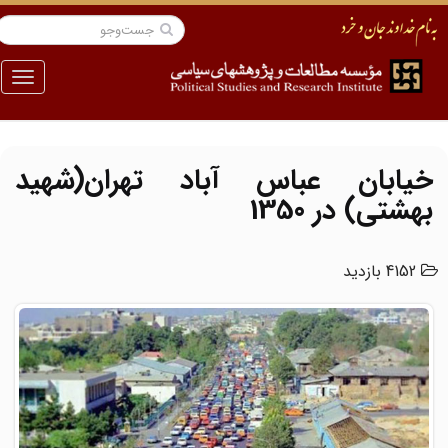
منو
خیابان عباس آباد تهران(شهید
بهشتی) در 1350
4152 بازدید