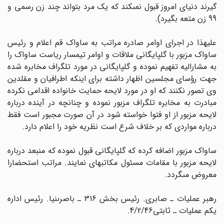
گیرند دنیاى امروز قبول نمى‏کند که یک مرد بتواند چند زن رسمى و
99 زن متعه بگیرد).
علیهذا در اجراى اوامر صادره مراتب به ساواک قم اعلام و رئیس
ساواک مزبور با گلپایگانى ملاقات و اوامر تیمسار ریاست ساواک را
به مشارالیه تفهیم نموده و گلپایگانى در مورد تلگراف مخابره شده
جهت رؤساى مجلسین اظهار داشته براى اینکه اطرافیان و مقلدین
وى تصور نکنند که او در مورد لایحه حمایت خانواده اقدامى نکرده
مبادرت به مخابره تلگراف مزبور نموده و چنانچه در آینده درباره
لایحه مزبور از او فتوا خواسته شود در آن صورت مجبور است فقط
درباره مواردى که بر خلاف شرع است نظریه خود را اعلام دارد.
ساواک مزبور اضافه کرده که گلپایگانى قبول نموده که منبعد درباره
لایحه مزبور با مقامات مسئول مکاتبه‏اى نمایند. مراتب استحضارا
معروض مى‏گردد.
رهبر عملیات ـ صابرى. رئیس بخش 316 ـ باصرى‏نیا. رئیس اداره
یکم عملیات ـ ثابتى4/2/46.