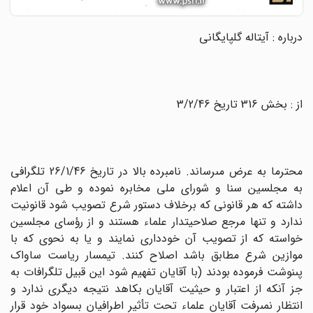
درباره : آیت‏اله گلپایگانى
از : بخش 316 تاریخ 3/2/46
محترما به عرض مى‏رساند. نامبرده بالا در تاریخ 26/1/46 تلگرافى
به مجلسین سنا و شوراى ملى مخابره نموده و طى آن اعلام
داشته که هر قانونى که برخلاف دستور شرع تصویب شود قانونیت
ندارد و تنها مرجع صلاحیتدار علماء هستند و از رؤساى مجلسین
خواسته که از تصویب آن خوددارى نمایند و یا به نحوى که با
موازین شرع مطابق باشد اصلاح کنند. تیمسار ریاست ساواک
پى‏نوشت فرموده بودند (با آقایان تفهیم شود این قبیل تلگرافات به
جز آنکه از اعتبار و حیثیت آقایان بکاهد نتیجه دیگرى ندارد و
انتظار نمى‏رفت آقایان علماء تحت تأثیر اطرافیان بى‏سواد خود قرار