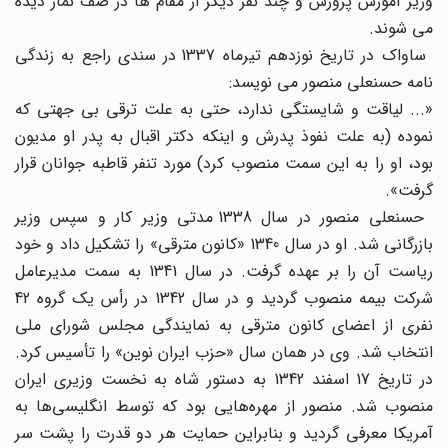
وزیر آموزش پرورش و چند نفر دیگر از مقام ها در صف نماز دیده
می شوند.
ساواک در تاریخ نوزدهم تیرماه 1337 در سندی راجع به زندگی
نامه حسنعلی منصور می نویسد:
«... لیاقت و شایستگی ندارد، حتی به علت ترقی بی جهتی که
نموده (به علت نفوذ پدرش و اینکه دکتر اقبال به پدر او مدیون
بود، او را به این سمت منصوب کرد) مورد تنفر قاطبه جوانان قرار
گرفت‌».
حسنعلی منصور در سال 1338 مدتی وزیر کار و سپس وزیر
بازرگانی شد. او در سال 1340 «کانون مترقی‌» را تشکیل داد و خود
ریاست آن را بر عهده گرفت‌. در سال 1341 به سمت مدیرعامل
شرکت بیمه منصوب گردید و در سال 1342 در رأس یک گروه 42
نفری از اعضای کانون مترقی به نمایندگی مجلس شورای ملی
انتخاب شد. وی در همان سال «حزب ایران نوین‌» را تأسیس کرد.
در تاریخ 17 اسفند 1342 به دستور شاه به نخست وزیری ایران
منصوب شد. منصور از مهره‌هایی بود که توسط انگلیسی‌ها به
آمریکا معرفی گردید و بنابراین حمایت هر دو قدرت را پشت سر