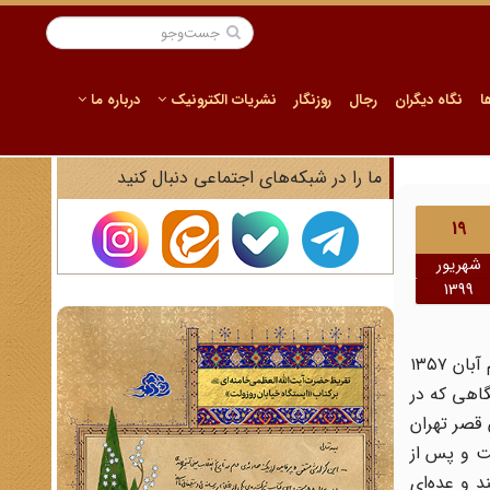
ا
نگاه دیگران
رجال
روزنگار
نشریات الکترونیک
درباره ما
ما را در شبکه‌های اجتماعی دنبال کنید
19
شهریور
1399
باگسترش دامنه اعتراضات مردمی رژیم پهلوی راهی جز آزادی زندانیان سیاسی در پیش نداشت به همین دلیل هم در شامگاه هشتم آبان ۱۳۵۷
گاهی که در
 قصر تهران
فت و پس از
د و عده‌ای