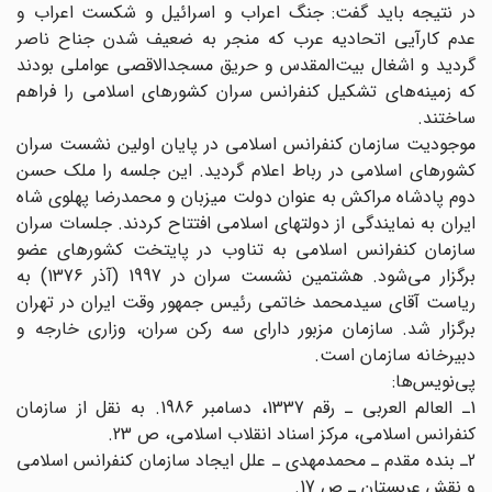
در نتیجه باید گفت: جنگ اعراب و اسرائیل و شکست اعراب و
عدم کارآیی اتحادیه عرب که منجر به ضعیف شدن جناح ناصر
گردید و اشغال بیت‌المقدس و حریق مسجد‌الاقصی عواملی بودند
که زمینه‌های تشکیل کنفرانس سران کشورهای اسلامی را فراهم
ساختند.
موجودیت سازمان کنفرانس اسلامی در پایان اولین نشست سران
کشورهای اسلامی در رباط اعلام گردید. این جلسه را ملک حسن
دوم پادشاه مراکش به عنوان دولت میزبان و محمد‌رضا پهلوی شاه
ایران به نمایندگی از دولتهای اسلامی افتتاح کردند. جلسات سران
سازمان کنفرانس اسلامی به تناوب در پایتخت کشورهای عضو
برگزار می‌شود. هشتمین نشست سران در 1997 (آذر 1376) به
ریاست آقای سید‌محمد خاتمی رئیس جمهور وقت ایران در تهران
برگزار شد. سازمان مزبور دارای سه رکن سران، وزاری خارجه و
دبیرخانه سازمان است.
پی‌نویس‌ها:
1ـ العالم العربی ـ رقم 1337، دسامبر 1986. به نقل از سازمان
کنفرانس اسلامی، مرکز اسناد انقلاب اسلامی، ص 23.
2ـ بنده مقدم ـ محمد‌مهدی ـ علل ایجاد سازمان کنفرانس اسلامی
و نقش عربستان ـ ص 17.