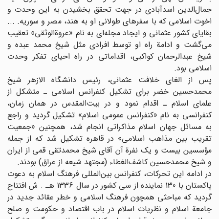
جمال‌الدین اسد‌آبادی در جهت تحقق بخشیدن به این وحدت و
اخوت اسلامی که با سفرهای طولانی او به هند، مصر و سوریه. ...
بقایای کشور عثمانی و ایجاد مجله‌ای به نام «عروة‌الوثقی» تعقیب
می‌گشت و ادامة راه او توسط افرادی مثل شیخ محمد عبده و
شیخ عبدالرحمان کواکبی، اقداماتی در راه احیای تفکر وحدت
اسلامی بود.
پس از الغای خلافت عثمانی، رئیس دانشگاه الازهر شیخ
محمد‌حسین خضر برای تشکیل کنفرانس اسلامی ـ متشکل از
علمای اسلام ـ اقدام نمود و در بیت‌المقدس در همان زمان،
کنفرانسی به نام «کنفرانس عمومی اسلام» تشکیل گردید و راجع
به مسائل جهان اسلام مذاکراتی انجام شد، همچنین «جمعیت
تقریب بین مذاهب اسلامی» در قاهره تشکیل شد که از جمله
مؤسسین بیست و یک نفرة آن آقای شیخ محمد‌تقی قمی از ایران
و شیخ محمد‌حسین کاشف‌الغطاء (مجتهد شیعه از عراق) بودند.
در ادامه این تحرکات، کنفرانس بین‌المللی فرهنگ اسلام به دعوت
پاکستان با 130 نماینده از سی کشور در سال 1336 هـ . ش افتتاح
گردید که مباحثی همچون فرهنگ اسلامی و خطر عقائد جدید در
جامعة اسلام و نظریات اسلام در باب اقتصاد و حکومت و صلح