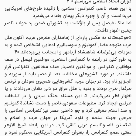
دوران اتحاد اسلامی می‌رسیم.» 3
با این همه، ناصر، کنفرانس اسلامی را زائیده طرح‌های آمریکایی
می‌دانست و آن را چهره دیگر پیمان بغداد می‌شمرد.
اما ملک فیصل پس از بازگشت به کشورش ضمن رد جواب ناصر
چنین اظهار داشت:
«خوشبختانه به عکس پاره‌ای از زمامداران مغرض عرب، اکنون ملل
عرب متوجه مضار کمونیزم و سوسیالیزم ادعایی اشخاص شده و به
منویات بی‌غرضانه شاهنشاه آریامهر و اینجانب پی‌برده‌اند.»4
به طور کلی در رابطه با کنفرانس اسلامی، موافقین فیصل در صف
موافقین کنفرانس و موافقین ناصردر صف مخالفین کنفرانس قرار
داشتند. در مورد کشورهای مخالف، بعد از مصر باید از سوریه و
الجزایر نام برد. در جهان عرب، کشورهایی همچون سودان و تونس
طرفدار طرح بودند و بقیه یا مثل عراق دو دلی نشان می‌دادند و یا
اظهار نظر نمی‌کردند. 5 این مسئله جنگ سردی را در تبلیغات
طرفین ایجاد کرد. مطبوعات سعودی،‌ناصر را دست نشاندة کمونیزم
و ضد اسلام معرفی کرد و جو داخلی مصر نیز کنفرانس اسلامی را
طرحی جهت سلطه و نفوذ آمریکا بر جهان عرب و اسلام و
شکستن ناسیونالیسم عربی تلقی کرد. در این رابطه شیخ الازهر
مفتی مصر، کنفرانس را، بعنوان کنفرانس آمریکایی محکوم نمود و