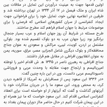
اولین قدمها جهت به عینیت درآوردن این تمایل در ملاقات بین
شاه ایران و ملک فیصل در 17 آذر 1344 در تهران برداشته شد و
طرفین در اعلامیه نهایی خود، تمایل خود را برای فراخوانی جهت
ایجاد کنفرانسی از سران کشورهای اسلامی که فرصتی را برای
موضوعات مرتبط با جهان اسلام فراهم کند مطرح ساختند.
طرح مسئله در شرایط آن روز جهان اسلام و عرب بسیار جنجال
برانگیز بود زیرا جهان عرب به دو بلوک تقسیم شده بود. بلوکی
مشتمل بر اردن، کویت، لیبی، مراکش و سعودی به عنوان جناح
محافظه‌کار و بلوک دیگری شامل الجزایر، مصر، عراق، سوریه، یمن
به عنوان انقلابیون افراطی در مقابل هم قرار داشتند.
جناح افراطی به رهبری ناصر در 1345 ه‍. ش اقدام اخیر را توطئه
امپریالیسم و ارتجاع جهت مقابله با وحدت عربی و فروپاشی
ناسیونالیسم عربی دانست، وی در این باره چنین گفت:
«در 1336 ابن سعود پس از مسافرتش به آمریکا از قاهره دیدن
کرد‌، به محض ورود، ابن سعود ما را در جریان مذاکرات خود با
آیزنهاور گذاشت و گفت که آیزنهار از او خواسته است برای انعقاد
کنفرانس اسلامی اقدام کند. ابن سعود خواست که ما نیز همراه او
در این پیمان شرکت کنیم در حال حاضر مااز دوران پیمان بغداد به