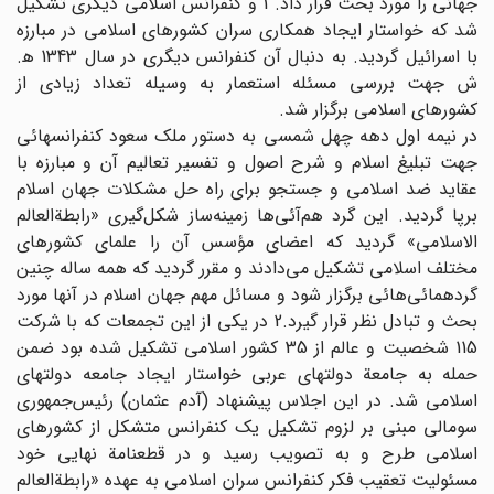
جهانی را مورد بحث قرار داد. 1 و کنفرانس اسلامی دیگری تشکیل
شد که خواستار ایجاد همکاری سران کشورهای اسلامی در مبارزه
با اسرائیل گردید. به دنبال آن کنفرانس دیگری در سال 1343 ه‍.
ش جهت بررسی مسئله استعمار به وسیله تعداد زیادی از
کشورهای اسلامی برگزار شد.
در نیمه اول دهه چهل شمسی به دستور ملک سعود کنفرانسهائی
جهت تبلیغ اسلام و شرح اصول و تفسیر تعالیم آن و مبارزه با
عقاید ضد اسلامی و جستجو برای راه حل مشکلات جهان اسلام
برپا گردید. این گرد هم‌آئی‌ها زمینه‌ساز شکل‌گیری «رابطة‌العالم
الاسلامی» گردید که اعضای مؤسس آن را علمای کشورهای
مختلف اسلامی تشکیل می‌دادند و مقرر گردید که همه ساله چنین
گردهمائی‌هائی برگزار شود و مسائل مهم جهان اسلام در آنها مورد
بحث و تبادل نظر قرار گیرد.2 در یکی از این تجمعات که با شرکت
115 شخصیت و عالم از 35 کشور اسلامی تشکیل شده بود ضمن
حمله به جامعة دولتهای عربی خواستار ایجاد جامعه دولتهای
اسلامی شد. در این اجلاس پیشنهاد (آدم عثمان) رئیس‌جمهوری
سومالی مبنی بر لزوم تشکیل یک کنفرانس متشکل از کشورهای
اسلامی طرح و به تصویب رسید و در قطعنامة نهایی خود
مسئولیت تعقیب فکر کنفرانس سران اسلامی به عهده «رابطة‌العالم