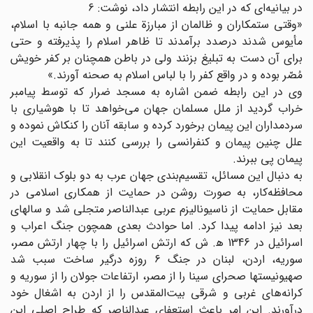
در بیانیه‌ای که در این رابطه انتشار داد، نوشت: 6
«وقتی ستمکاران و ظالمان از مبارزة علنی و همه جانبه با اسلام،
مأیوس شدند درصدد برآمدند تا ظاهر اسلام را پذیرفته و حتی
برای آن دست به تبلیغ بزنند ولی در باطن همچنان بر کفر خویش
مُصّر بوده و در واقع کفر را با لباس اسلام به صحنه آورند.»
وی در این رابطه ضمن اشاره به مسجد ضرار که توسط پیامبر
خراب گردید از ملل مسلمان جهان می‌خواهد تا با هوشیاری با
سردمداران این پیمان برخورد کرده و سابقه آنان را کنکاش نموده و
علل چنین پیمان و کنفرانسی را بررسی کنند تا به واقعیت این
پیمان پی ببرند.
به دنبال این مسائل، تقسیم‌بندی جهان عرب به دو بلوک انقلابی و
محافظه‌کار، به صورت روشن در حمایت از همکاری اسلامی در
مقابل حمایت از ناسیونالیزم عربی عبدالناصر متجلی شد و سالهای
بعد نیز ادامه پیدا کرد. اما حوادث بعدی همچون جنگ اعراب و
اسرائیل در 1346 ه‍. ش که ارتش اسرائیل را با چهار ارتش مصر،
سوریه، اردن، لبنان در جنگ 6 روزه درگیر ساخت سبب شد
صهیونیستها صحرای سینا را از مصر، ارتفاعات جولان را از سوریه و
کرانه‌های غربی و شرقی بیت‌المقدس را از اردن به اشغال خود
درآورند. این امر باعث استعفای عبدالناصر که طراح اصلی این