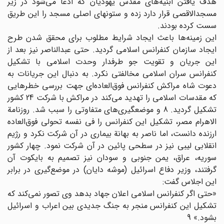
هدف یافتن ابنیه‌های مقدس یهودیان که ادعا می‌شود در زیر
مسجد‌الاقصی قرار دارد زده و ستونهای اصلی مسجد را این طریق
سست کرده بودند.
این زمینه‌ها باعث ایجاد شرایط مطلوب برای محقق شدن طرح
ایجاد سازمان کنفرانس اسلامی گردید. حتی عبدالناصر نیز بعد از
این جریان و تقویت جو طرفدار وحدت اسلامی با تشکیل
کنفرانس سران اسلامی مخالفتی نکرد. به دنبال این جریانات به
دعوت شاه مراکش کنفرانس فوق‌العاده‌ای جهت بررسی خطرهایی
که مقدسات اسلامی را تهدید می‌کند در مراکش با شرکت 24 کشور
تشکیل گردید. 8 و موضعگیری‌های متفاوتی را سبب شد. روزنامة
الاهرام مصر، تشکیل این کنفرانس را فی نفسه تحولی فوق‌العاده
ارزنده دانست، اما ناصر به بهانة بیماری در آن شرکت نکرد و رژیم
انقلابی لیبی نیز در سطحی پائین در آن شرکت نمود. چهار کشور
سوریه‌، عراق، یمن جنوبی و سودان نیز تصمیم به بایکوت آن
گرفتند، وزیر دفاع اسرائیل (موشه دایان) در موضع‌گیری در برابر
این اجلاس گفت:
«حتی اگر کنفرانس اسلامی اعلان جهاد بدهد وی تصور نمی‌کند که
تشکیل این کنفرانس منجر به جنگ جدیدی بین اعراب و اسرائیل
بشود.» 9