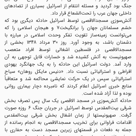
جنگ بود گردید و مسئله انتقام از اسرائیل بسیاری از تضادهای
داخلی جهان عرب را تحت‌الشعاع قرار داد.
آتش‌سوزی مسجد‌الاقصی توسط اسرائیل حادثه دیگری بود که
خشم مسلمانان جهان را برانگیخت7 و هیجان اسلامی را که
می‌توانست زمینه‌ساز تقویت تفکر وحدت اسلامی در مبارزه با
دشمنان باشد، به وجود آورد. روز 30 مرداد 1348 بخشی از
مسجدالاقصی در فلسطین اشغالی توسط افراد متعصب
صهیونیست به آتش کشیده شد و خسارات قابل توجهی به آن
وارد آمد. دولت اسرائیل این حادثه را به یک جهانگرد یهودی
افراطی و استرالیائی نسبت داد. «دنیس مایکل روهان» سیاح
استرالیائی سپس در یک حرکت نمایشی محاکمه شد و متعاقباً
منابع خبری اسرائیل اعلام کردند که نامبرده دچار بیماری روانی
بوده و لذا آزاد شده است.
حادثه ‌آتش‌سوزی در مسجد‌ الاقصی یک سال پس تصرف بخش
شرقی بیت‌المقدس توسط اسرائیل در جریان جنگ 6 روزه صورت
گرفت. صهیونیستها از زمان اشغال بخش شرقی بیت‌المقدس
اقدامات فراوانی برای تخریب مسجد‌الاقصی به انجام رسانده از
جمله به دفعات در قسمتهای زیرین مسجد دست به حفاری با