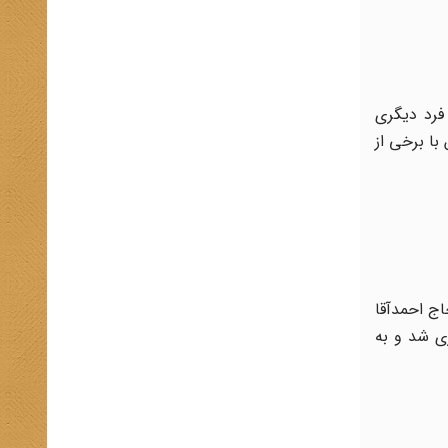
فرد دیگری
 با برخی از
اج احمدآقا
ری شد و به