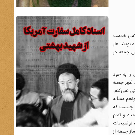
سلامی خدمت
بودند: «از
ن جمعه در
 را به خود
. ظهر جمعه
ی نمی‌کنم.
واهم مسأله
لت چیست که
مده و تمام
ه توضیحات
از جمعه از