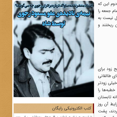
دوم این که
ام جمعه را
دل نیست به
 ریختند و
 صبح زود برای
قای طالقانی
خیلی زودتر
خطبه‌ها را
نه تابستان
ایط آن روز
کتب الکترونیکی رایگان
ردند، پشت