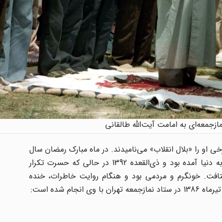
ازجمعه‌ای به امامت آیت‌الله طالقانی
خی او را «بلال انقلاب» می‌نامیدند. در ماه مبارک رمضان سال
1313 در محله بازارچه حاجی غلامعلی در جنوب شهر تهران به دنیا آمده بود و ذی‌القعده 1392 در حالی که حسرت تکرار
افت. خونگرم و مردمی بود و هنگام روایت خاطرات، خنده
ام شده است: