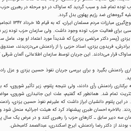
زب توده تمام شد و سبب گردید که ساواک در دو مرحله در رهبری حزب
یه گروه‌های ضد رژیم پهلوی بدل گردد.
این سال‌ها مصادف بود با بحران همه جانبه رژیم طاغو
ناسبی برای فعالیت حزب توده وجود داشت. ولی سازمان حزب توده زیر 
دی (پسر دکتر مرتضی یزدی) که شدیداً مورد اعتماد او بود، عامل س
ادرش، فریدون یزدی، اسناد حزبی را از رادمنش می‌دزدیدند، صندوق 
ار ساواک قرار می‌دادند. این جریان توسط سازمان اطلاعاتی آلمان شرق
ی رادمنش بگیرد و برای بررسی جریان نفوذ حسین یزدی و عزل رادم
م، اکثریت اعضا شرکت کننده (12 نفر از 23 نفر) به برکناری رادمنش رأی دادند، ولی نتیجه پلنوم، زیر تأثیر شور
ثریت تمام شد. همانطور که گفتیم، علت این جانبداری شوروی، مواض
ر این پلنوم دانشیان ابراز داشت که علیرغم نفوذ حسین یزدی، رادمن
ی کردند. بالاخره احسان طبری پیشنهاد کرد که هیئت اجرائیه منحل شود
ان سه دبیر سابق ـ کارهای حزب را رهبری کنند و در عرض یک سال پل
بودند از: دکتر رضا رادمنش، ایرج اسکندری، عبدالصمد کامبخش.