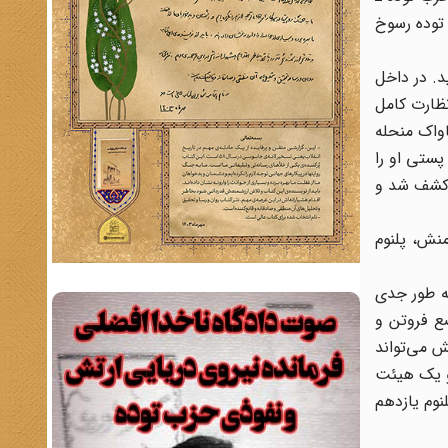
 توده رسوخ
ت و اوج‌گیری مبارزات مردم مسلمان ایران، که به قیام 15 خرداد 1342 انجامید. در داخل
نظارت کامل
اواک منحله
پستی او را
ی کشف شد و
نش، پلنوم
وی، که به طور جدی
ع فروتن و
ش می‌تواند
 و یک هیئت
نوم یازدهم