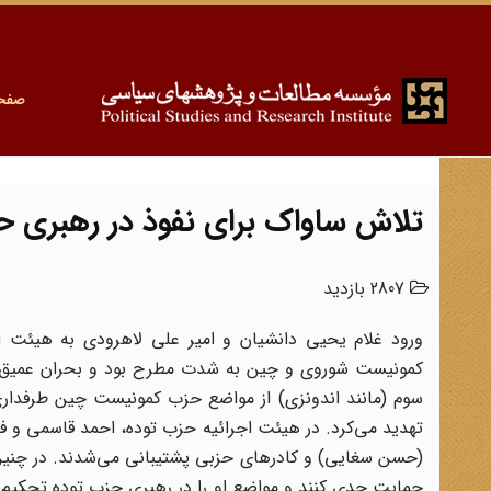
صفح
تلاش ساواک برای نفوذ در رهبری ح
2807 بازدید
ورود غلام یحیی دانشیان و امیر علی لاهرودی به هیئت ا
کمونیست شوروی و چین به شدت مطرح بود و بحران عمیق ما
سوم (مانند اندونزی) از مواضع حزب کمونیست چین طرفداری
تهدید می‌کرد. در هیئت اجرائیه حزب توده، احمد قاسمی و 
(حسن سغایی) و کادرهای حزبی پشتیبانی می‌شدند. در چنین
حمایت جدی کنند و مواضع او را در رهبری حزب توده تحکیم ن