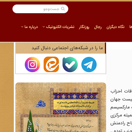
ا
نگاه دیگران
رجال
روزنگار
نشریات الکترونیک
درباره ما
ما را در شبکه‌های اجتماعی دنبال کنید
فات احزاب
نیست جهان
 مارکسیسم
میته مرکزی
اح رادمنش
حزب توده ـ