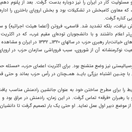
مسئولیت کار در ایران را نیز دوباره بدست گرفت. بعد از پلنوم دهم
ری، که معاون کامبخش در تشکیلات بود و بخش اروپای باختری را اداره 
اهش نیافت، بلکه تشدید شد. قاسمی، فروتن (اعضا هیئت اجرائیه) و 
تر اعلام داشتند و با دانشجویان توده‌ای مقیم غرب، که در اکثریت
گرایشات مائوئیستی یافته بودند، تماس برقرار کردند. عملکردهای خیانت‌بار رهبری حزب در س
بعیت نوکرمنشانه آن از شوروی، سبب فروپاشی سازمان حزب در اروپای
وسیالیستی نیز وضع متشنج بود. برای اکثریت اعضای حزب، «مسئله ح
ا چنـین اشتباه بزرگی بایـد همـچنان در رأس حزب بماند و حتی قدرت
شرایط را برای مطرح ساختن خود به عنوان جانشین رادمنش مناسب یاف
 با رهبران «فرقه» تماس گرفت. در این زمان، رادمنش در عراق بود و د
از موضع دبیر اول عمل نماید. او حتی یک بار تصمیم گرفت تا دانشیان ر