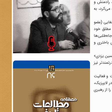
، رادمنش و
می‌کرد، به
سغایی (عضو
 مطلق خود
الهای 1320ـ 1332 در ایران و مشاهده جاه‌طلبی‌ها
 باختری و
سین یزدی»
مند‌تر نیز
ت و فعالیت
ر لایپزیک،
ا از رهبری