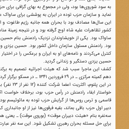
به سود شوروی‌ها بود، ولی در مجموع به بهای گزافی برای ح
نماید و سازمان حزب توده در ایران به پوششی برای ساواک عل
کشور تظاهرات علیه شاه اوج گرفته بود و در نتیجه زمینة م
ساواک بود. یکی از خویشاوندان نزدیک رادمنش بنام حسین یز
بود. رادمنش مسئول سازمان داخل کشور بود. حسین یزدی و بر
کنترل می‌کردند و نامه‌های او به ایران و برعکس را در اختی
حسین یزدی دستگیر و زندانی گردید.
کشف این ماجرا سبب شد که هیئت اجرائیه تصمیم به برکنار
دهم کمیته مرکزی ـ در 29 فروردین 1341 ـ در مسکو برگزار گردید.
در این پلنو
خواستار ابقاء رادمنش در رأس حزب بود، برخلاف خواست اک
قاسمی و ترس روس‌ها از گرایش حزب توده به مائوئیسم بود. د
دبیر اول حزب باقی بماند، بقیه فرقوی‌ها نیز از او جانبدار
سه‌نفره بنام «هیئت دبیران موقت» (بوروی موقت) ـ یعنی هم
برای حل مسئله بحران رهبری تشکیل شود. این سه نفر عبارت 