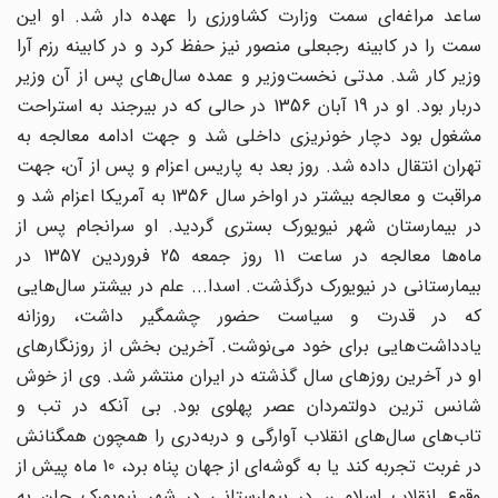
ساعد مراغه‌ای سمت وزارت کشاورزی را عهده دار شد. او این
سمت را در کابینه رجبعلی منصور نیز حفظ کرد و در کابینه رزم آرا
وزیر کار شد. مدتی نخست‌وزیر و عمده سال‌های پس از آن وزیر
دربار بود. او در 19 آبان 1356 در حالی که در بیرجند به استراحت
مشغول بود دچار خونریزی داخلی شد و جهت ادامه معالجه به
تهران انتقال داده شد. روز بعد به پاریس اعزام و پس از آن، جهت
مراقبت و معالجه بیشتر در اواخر سال 1356 به آمریکا اعزام شد و
در بیمارستان شهر نیویورک بستری گردید. او سرانجام پس از
ماه‌ها معالجه در ساعت 11 روز جمعه 25 فروردین 1357 در
بیمارستانی در نیویورک درگذشت. اسدا... علم در بیشتر سال‌هایی
که در قدرت و سیاست حضور چشمگیر داشت، روزانه
یادداشت‌هایی برای خود می‌نوشت. آخرین بخش از روزنگار‌های
او در آخرین روزهای سال گذشته در ایران منتشر شد. وی از خوش
شانس ترین دولتمردان عصر پهلوی بود. بی آنکه در تب و
تاب‌های سال‌های انقلاب آوارگی و دربه‌دری را همچون همگنانش
در غربت تجربه کند یا به گوشه‌ای از جهان پناه برد، 10 ماه پیش از
وقوع انقلاب اسلامی، در بیمارستانی در شهر نیویورک جان به