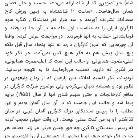
شاه) جز تصویری که از شاه ارائه می‌دهد حسب و حال فضای
همان سال‌هاست. «ساعت 10 شاهنشاه به زمین ورزش کاخ
سعدآباد تشریف آوردند و سه هزار نفر نمایندگان کنگره سوم
کارگران ایران را به مناسبت اول ماه مه در آن جا پذیرفتند و
فرمایشاتی خطاب به آنها فرمودند. در مراجعت عرض کردم، واقعا
آن چیزهایی که امروز کارگران دارند نه تنها پنجاه سال قبل بلکه
پنج سال پیش هم به فکر هیچ کس نمی‌آمد، جز فکر خود
اعلی‌حضرت همایونی. و جالب این است که اعلیحضرت همایونی،
هر فکری که دارید، تعقیب می‌فرمایید تا به نتیجه برسانید.
فرمودند، فکر تقسیم املاک بین زارعین که از زمان ولیعهدی در
نظرم بود و همیشه دنبال می‌کردم، ولی موضوع شرکت کارگران در
منافع کارخانجات و حتی سهیم شدن آنها از سال (1955) برایم
پیدا شد و جالب این جاست که در آن سال آلمان بودم و این
مطلب را با رییس سندیکای بزرگ کارگری آلمان غربی در میان
گذاشتم. او به من گفت عملی نیست. آن وقت خیلی تعجب کردم
که رییس سندیکای کارگری چه طور چنین حرفی می‌زند. بعدها هر
چه در فکر خودم حرف او را پختم، باز هم معنی آن را نفهمیدم، جز