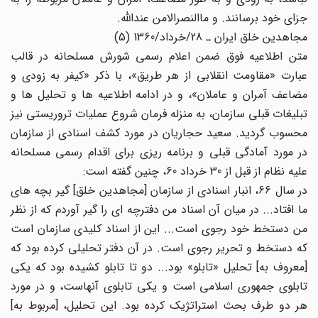
جزای خود برسانند. و ماالنصرالامن عندالله.
مجاهدین خلق ایران ـ 28/خرداد/1360 (5)
متن اطلاعیه فوق ضمن اعلام رسمی شورش مسلحانه در قالب
عبارت «مقاومت انقلابی از هر طریق»، با ذکر «کیفر به زودی و
مضاعف آمران و عاملان»، و در ادامه اطلاعیه ها و تحلیل ها و
تبلیغات قبلی سازمان، به منزله فرمان شروع عملیات تروریستی نیز
محسوب گردید. سعید حجاریان در مورد کشف اسنادی از سازمان
در مورد آمادگی قبلی و برنامه ریزی برای اقدام رسمی مسلحانه
علیه نظام از قبل از 30 خرداد 60، چنین گفته است:
در سال 66، انبار اسنادی از سازمان [مجاهدین خلق] گیر بچه های
ما افتاد... در میان آن اسناد من دفترچه ای را گیر آوردم که از نظر
من دستخط خود رجوی است... این از اسناد کلیدی سازمان است
که دستخط و تحریر رجوی است. در آن دفتر تحلیلی کرده بود که
[معروف به] تحلیل «تابلو» بود... دو تا تابلو کشیده بود که یکی
تابلوی جمهوری اسلامی است و یکی تابلوی آنهاست، و در مورد
هر دو طرف بحث استراتژیک کرده بود. این تحلیل، [مربوط به]