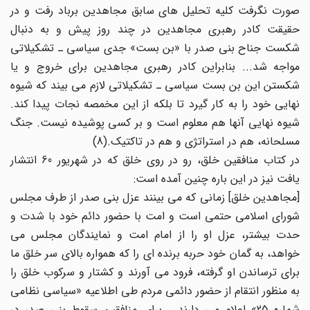
صورت نگرفت کلیه تحلیل های سابق مجاهدین برباد رفت و در
حقیقت کادر رهبری مجاهدین در چند روز پیش و به دنبال
شکست جناح بنی صدر با «بن بست» جدی سیاسی ـ تشکیلاتی
مواجه شد... بنابراین کادر رهبری مجاهدین برای خروج و یا
شکستن این بن بست سیاسی ـ تشکیلاتی لازم می بیند که شیوه
نهایی خود را به کار گیرد تا بلکه از این مخمصه نجات پیدا کند.
شیوه نهایی آنها هم معلوم است و بر کسی پوشیده نیست. جنگ
مسلحانه، هم در استراتژی و هم در تاکتیک.(8)
در کتاب منافقین خلق، رو در روی خلق که در شهریور 60 انتشار
یافت نیز در این باره چنین آمده است:
[مجاهدین خلق] زمانی که می بینند عزل بنی صدر از طرف مجلس
شورای اسلامی حتمی است و امت با حضور دائم خود با شدت و
حدت بیشتر، عزل او را از امام امت و نمایندگان مجلس می
خواهد، به گمان خود حربه برنده ای را که همواره بالای سر خلق ما
برای ترساندن او گرفته، فرود می آورند و کشتار و سرکوب خلق را
به منظور انتقام از حضور دائمی مردم طی اطلاعیه «سیاسی نظامی
شماره 25» اعلام می دارند... برای منافقین سقوط بنی صدر در