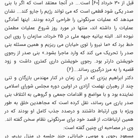
قبل از 30 خرداد [60] است... در آنجا معتقد است که اگر با بنی
صدر یکی شود قطعی است که می تواند رژیم را جارو کند... نشان
میدهد که عملیات سرنگونی را طراحی کرده بودند. اینها آمادگی
عملیات را داشته اند، منتها در مورد روز شروع عملیات مطمئن
نبوده اند. البته بیانیه جبهه ملی در 25 خرداد، سازمان را روی این
خط برد که «ما نیرو را توی خیابان می ریزیم و همین مسئله بنی
صدر را تحریک می کند که وارد ماجرا بشود.» بنی صدر از رجوی
خویشتن دارتر بود. رجوی خویشتن داری کمتری داشت و زود
قضیه را به مرز درگیری رساند...(6)
دکتر ابراهیم یزدی که در آن زمان در کنار مهندس بازرگان و تنی
چند از رهبران نهضت آزادی در اولین دوره مجلس شورای اسلامی
نماینده بود و با مواضع و اقدامات جمعی و گروهی به ائتلاف بنی
صدر یاری می رساند، نقل کرده است که مجاهدین خلق به طور
ویژه با وی ارتباط داشتند و درصدد جذب کامل او بودند که در
همین ارتباطات، از قصد خود برای سرنگونی نظام سخن گفته اند.
وی در مصاحبه ای چنین گفته است:
مسعود رجوی و موسی خیابانی چند جلسه در منزل پدرم، در