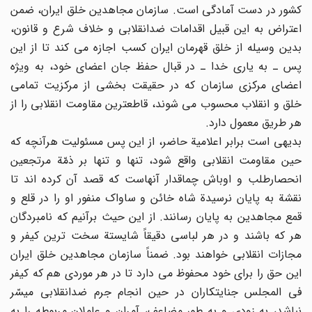
کشور در دست آمادگی است. سازمان مجاهدین خلق ایران، ضمن
اعتراض به این قبیل اقدامات ضدانقلابی و خلاف شرع و قانون،
بدین وسیله از خلق قهرمان ایران کسب اجازه می کند تا از این
پس ـ به یاری خدا ـ در قبال حفظ جان اعضای خود، به ویژه
اعضای مرکزی سازمان که در حقیقت بخشی از مرکزیت تمامی
خلق و انقلاب محسوب می شوند، قاطعترین مقاومت انقلابی را از
هر طریق معمول دارد.
بدیهی است برابر اعلامیة حاضر، از این پس مسئولیت هرآنچه که
حین مقاومت انقلابی واقع شود، تنها و تنها بر ذمّة مرتجعین
انحصارطلب و اوباش چماقدار آنهاست که قصد آن کرده اند تا
نقشة به پایان نرسیدة شاه خائن و ساواک منفور او را در قلع و
قمع مجاهدین به پایان رسانند. از این حیث برآنیم که نامبردگان
هر که باشند و در هر لباسی دقیقاً شایستة سخت ترین کیفر و
مجازات انقلابی خواهند بود. ضمناً سازمان مجاهدین خلق ایران
این حق را برای خود محفوظ می دارد تا در هر موردی هم که کیفر
فی المجلس جنایتکاران در حین انجام جرم ضدانقلابی میسّر
نباشد، به زودی و به طور مضاعف، آمران و عاملان مربوطه را به