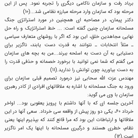
برباد رفت و سازمان ناکامی دیگری را تجربه نمود. پس از این
مرحله بود که سازمان وارد مرحله مبارزه نظامی شد...(10)
دکتر پیمان، در مصاحبه ای همچنین در مورد استراتژی جنگ
مسلحانه سازمان چنین گفته است: ... خط استراتژیک و راه حل
نهایی مجاهدین خلق، این بود که اگر با روشهای متعارف سیاسی
ـ مثلاً انتخابات ـ نتوانند به قدرت دست یابند، ناگزیر برای
دستیابی به آن دست به اسلحه ببرند...من به بچه های سازمان
می گفتم که شما نمی توانید با برخورد خصمانه و حذفی قدرت را
به دست بیاورید چون توانش را ندارید.(11)
مهندس عزت الله سحابی نیز درمورد تصمیم قبلی سازمان برای
ورود به جنگ مسلحانه با اشاره به ملاقاتهای افرادی از کادر رهبری
سازمان با وی می گوید:
آخرین جلسه ای که با آنها داشتم با پرویز یعقوبی بود... اواخر
خرداد 60، یکی دو روز پیش از واقعه سی خرداد. سعی آنها در این
ملاقاتها و ارتباطات این بود که مرا قانع کنند که بپذیرم اینها یعنی
نظام، خطری هستند و درگیری مسلحانه با اینها یک امر ناگزیر
است.(12)