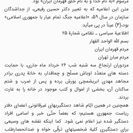
مرسوم «به نام خدا و به نام خلق قهرمان ایران» بود.
متن این اعلامیه که به تعبیر دکتر حسین رفیعی، از جداشدگان
سازمان در سال 59، «اعلامیه جنگ تمام عیار با جمهوری اسلامی»
بود،(4) عیناً در پی میآید:
اطلاعیة سیاسی ـ نظامی شمارة 25
بسم الله الواحد القهار
مردم قهرمان ایران
مردم مبارز تهران
مزدوران ارتجاع سه شنبه شب 26 خرداد ماه جاری، با حمایت
دسته های متعدّد اوباش مسلّح و چماقدار، به خانة پدری برادر
مجاهد مهدی ابریشمچی یورش برده و پس از ضرب و شتم
ساکنان آن، بخشی از اموال و کتب موجود در خانه را به غارت
بردند.
همچنین در همین ایّام شاهد دستگیریهای غیرقانونی اعضای دفتر
ریاست جمهوری هستیم؛ که بعضاً حتّی خبر و اسامی افراد
دستگیر شده نیز اعلام نمی شود. کما اینکه نقشه های وسیعی
برای دستگیری کلیة شخصیتهای ترقّی خواه و ضدانحصارطلب