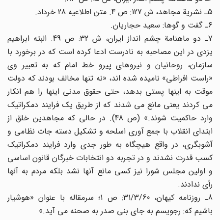
5ـ نشریة مجاهد، ش 127: ص 4. متن اطلاعیه 28 خرداد.
6ـ گفت و گوها: سعید حجاریان.
7ـ دو ماهنامة چشم انداز ایران، ش 32: ص 49. البته ابراهیم
یزدی در این مصاحبه به نادرست ادعا کرده است که در برخورد با
سازمان، روحانیان و نیروهای پیرو خط امام که به تعبیر وی
«راست افراطی» نامیده شده اند، «نه تنها مخالف بودند که دولت
موقت به اینها پستی بدهد، حتی حقوق مدنی اینها را هم انکار
می کردند یعنی مانع می شدند که از طریق یک فرایند دمکراتیک
وارد حاکمیت شوند.» (ص 48). در حالی که مجاهدین خلق از
ابتدای انقلاب با جمع آوری اسلحه و تشکیل دسته جات نظامی و
آشوبگری، در واقع هیچگاه به طور جدی وارد فرایند دمکراتیک
کسب قدرت نشدند و در تجربه دو انتخابات خبرگان قانون اساسی
و اولین مجلس شورا نیز کسی مانع آنها نشد بلکه مردم به آنها
رأی ندادند.
8ـ روزنامه کیهان، 31/3/60: ص 1؛ سرمقاله با عنوان «هوشیار
باشیم که: رجویسم به جای بنی صدر به صحنه می آید.»