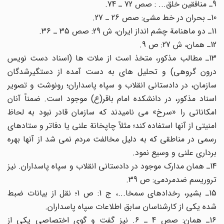
9ـ منافقین خلق... : صص 72 ـ 74.
10ـ بحران در خط مشی: صص 26 ـ 27.
11ـ دو ماهنامة چشم انداز ایران، ش 29: صص 35 ـ 36.
12ـ همان، ش 27: ص 9.
13ـ مطالب مذکور، متخذ است از ملات ها (اسناد دست نویس
درون گروهی) و تحلیل های به دست آمده از دستگیرشدگان
سازمان، در دادستانی انقلاب و سپاه پاسداران؛ رونوشت و تصویر
اسناد مذکور، در دانشکده امام باقر(ع) موجود است. ضمناً آنان
امکاناتی را «سرخ» می نامیدند که سازمان قادر نبود به لحاظ
امنیتی از آنها استفاده کند؛ مثلاً چاپخانة علنی یا دفاتر و ستادهای
رسمی در مناطقی که به دلیل مخالفت مردم نمی شد از آنها بهره
برداری علنی و وسیع نمود.
14ـ همان مدارک موجود در دادستانی انقلاب و سپاه پاسداران. نیز
تروریسم ضدمردمی: ص 39.
15ـ بشیر، رخدادهای سمخا...، ج 1: ص 1؛ نقل از بیانات ضبط
شده یکی از کارشناسان سابق اطلاعات سپاه پاسداران.
16ـ همان: صص 4 ـ 6. نیز گفت و گوی اختصاصی یکی از