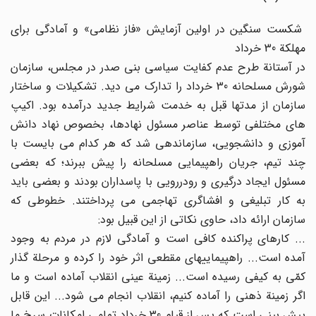
شکست سنگین در اولین آزمایش «فاز نظامی» و آمادگی برای
مهلکة 30 خرداد
در آستانة طرح عدم کفایت سیاسی بنی صدر در مجلس، سازمان
شورش مسلحانه 30 خرداد را تدارک می دید. تشکیلات و ساختار
سازمان از مدتها قبل به خدمت شرایط جدید درآمده بود. اکیپ
های مختلفی توسط عناصر مسئول نهادها، بخصوص نهاد دانش
آموزی و دانشجویی، سازماندهی شد که هر کدام می بایست با
چند تیم، جریان راهپیمایی مسلحانه را پیش ببرند؛ که بعضی
مسئول ایجاد درگیری و رودررویی با پاسداران بودند و بعضی باید
به کار تبلیغی و افشاگری تهاجمی می پرداختند. خطوطی که
سازمان ارائه داد، حاوی نکاتی از این قبیل بود:
... کارهای پراکنده کافی است و آمادگی لازم در مردم به وجود
آمده است... راهپیماییهای مقطعی اثر خود را کرده و مرحلة گذار
کمّی به کیفی رسیده است... زمینة عینی انقلاب آماده است و ما
اگر زمینة ذهنی را آماده کنیم، انقلاب انجام می شود... این قابل
پیش بینی است که پس از قیام 30 خرداد تمامی امکانات سرخ ما