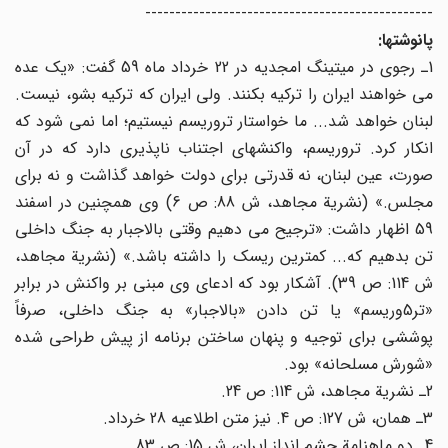
------------------------------------------------
پانوشتها:
1ـ رجوی در میتینگ امجدیه در 22 خرداد ماه 59 گفت: «یک عده
می خواهند ایران را ترکیه بکنند. ولی ایران که ترکیه بشو، نیست.
لبنان خواهد شد... ما خواستار تروریسم نیستیم؛ اما نمی شود که
انکار کرد. تروریسم، واکنشهای اجتناب ناپذیری دارد که در آن
صورت، عین لبنان، نه قدرتی برای دولت خواهد گذاشت و نه برای
مجلس.» (نشریة مجاهد، ش 88: ص 6) وی همچنین در اسفند
59 اظهار داشت: «ترجیح می دهیم وقتی بالاجبار به جنگ داخلی
تن بدهیم که... کمترین ریسک را داشته باشد.» (نشریة مجاهد،
ش 114: ص 39). آشکار بود که ادعای وی مبنی بر واکنش در برابر
«تر5وریسم» یا تن دادن «بالاجبار» به جنگ داخلی، صرفاً
پوششی برای توجیه و پنهان ساختن برنامه از پیش طراحی شده
«شورش مسلحانه» بود.
2ـ نشریة مجاهد، ش 114: ص 24.
3ـ همان، ش 127: ص 4. نیز متن اطلاعیه 28 خرداد.
4ـ دو ماهنامة چشم انداز ایران، ش 15: ص 83.