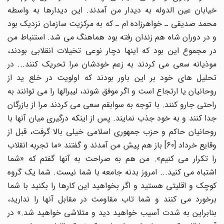
خیابان عین الدوله به دیدار من آمدند. این دیدارها به واسطه
محمد صدیقی ـ خواهرزاده ام ـ که به مرکزیت سازمان نزدیک بود
و در دوران شاه هم زندان رفته بود هماهنگ می شد. استنباط من
در مجموع این بود که اینها دچار نوعی تخیلات انقلابی بودند،
موذیانه سعی می کردند به زعم خودشان مرا تحریک کنند... در
تحلیل های خود بر این باور بودند که اولویت در خلع ید از
روحانیان یا ارتجاع است و اگر موفق شوند، لیبرالها را می توانند به
راحتی جارو کنند. با توجه به سوابقم سعی می کردند مرا از بازرگان
جدا کنند و به خود جذب نمایند. پس از اینکه درگیری میان آنها با
روحانیان حاکم و حزب جمهوری اسلامی خیلی بالا گرفت، قبل از
وقایع خرداد [60] باز هم پیش من آمدند و گفتند «ما تجربه انقلاب
را تکرار می کنیم». من هم به صراحت به آنها گفتم که «شما
اشتباه می کنید... امروز بدنه جامعه با شما نیست. شما یک گروه
کوچک و اقلیتی هستید و اگر بخواهید این کارها را بکنید با شما
برخورد می کنند و شما تاب مقاومت در مقابل آنها را ندارید،
بنابراین به شدت آسیب خواهید دید و متلاشی خواهید شد.» در