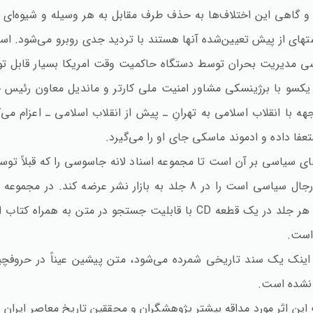
 گاهی این اختلاف‌ها به حذف طرف مقابل به هر وسیله و شیوه‌ای می‌ا
تهای از پیش تعیین‌شده آنها هستند با تردید جدی روبرو می‌شود. اسناد
ررسی مدیریت بحران توسط دستگاه حاکمیت وقت امریکا بسیار قابل ت
ز یکسو با برژینسکی مشاور امنیت ملی کارتر و ماندیل معاون رئیس جم
جهه با انقلاب اسلامی به تهران‌ِ ـ پیش از انقلاب اسلامی ـ اعزام 
فا داده و ادموند ماسکی جای او را می‌گیرد.
یک جلد منتشر نشده که حاوی زندگینامه تعدادی از رجال سیاسی است را د
محققین‌، متن اسناد حروفچینی شده و تصاویر اسناد هر جلد در یک قطعه CD با
است‌.
اینک یک سند تاریخی شمرده می‌شود، متن پیشین عیناً در حروفچین
نشده است‌.
اثر مورد مداقه بیشتر پژوهشگران و محققین تاریخ معاصر ایران و ع