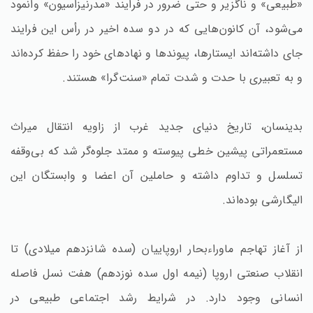
«طبیعی» و ناگزیر و حتی ضرور در فرایند «مدرنیزاسیون» وانمود
می‌شود، آن کانون‌هایی که در دو سده اخیر در رأس این فرایند
جای داشته‌اند ایستارها، پیوندها و نهادهای خود را حفظ کرده‌اند
و به تعبیری با حدت و شدت تمام «سنت‌گرا» هستند.
بدینسان، تاریخ دنیای جدید غرب از زاویه انتقال میراث
مستعمراتی پیشین خطی پیوسته و ممتد جلوه‌گر شد که بی‌وقفه
تسلسل و تداوم داشته و حاملین آن اعضا و وابستگان این
الیگارشی بوده‌اند.
از آغاز تهاجم ماوراءبحار اروپاییان (سده شانزدهم میلادی) تا
انقلاب صنعتی اروپا (نیمه اول سده نوزدهم) هفت نسل فاصله
انسانی وجود دارد. در شرایط رشد اجتماعی طبیعی در