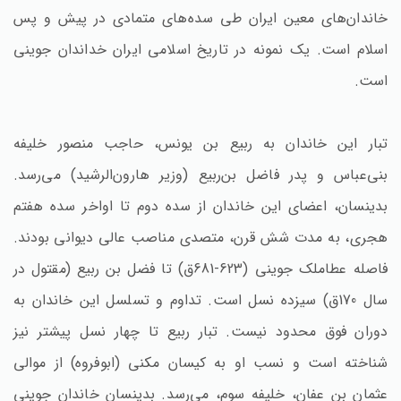
خاندان‌های معین ایران طی سده‌های متمادی در پیش و پس
اسلام است. یک نمونه در تاریخ اسلامی ایران خداندان جوینی
است.
تبار این خاندان به ربیع بن یونس، حاجب منصور خلیفه
بنی‌عباس و پدر فاضل بن‌ربیع (وزیر هارون‌الرشید) می‌رسد.
بدینسان، اعضای این خاندان از سده دوم تا اواخر سده هفتم
هجری، به مدت شش قرن، متصدی مناصب عالی دیوانی بودند.
فاصله عطاملک جوینی (623-681ق) تا فضل بن ربیع (مقتول در
سال 170ق) سیزده نسل است. تداوم و تسلسل این خاندان به
دوران فوق محدود نیست. تبار ربیع تا چهار نسل پیشتر نیز
شناخته است و نسب او به کیسان مکنی (ابوفروه) از موالی
عثمان بن عفان، خلیفه سوم، می‌رسد. بدینسان خاندان جوینی