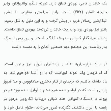
یک خاندان نامی یهودی تعلق دارد. نمونه دیگر، والترراتنو، وزیر
خارجه آلمان (1922) است. راتنو سیاستی معارض با مشی
الیگارشی زرسالار غرب در پیش گرفت و به این دلیل به قتل رسید.
راتنو نیز یهودی بود و به یک خاندان ثروتمند یهودی تعلق داشت.
پدرش بنیانگذار کمپانی معروف آ.ا.گ. است. و وی پس از مرگ
پدر ریاست این مجتمع مهم صنعتی آلمان را به دست داشت.
در مورد «پارسیان» هند و زرتشتیان ایران نیز چنین است.
گ.ک.نریمان یک نمونه گویاست که با او آشنا خواهیم شد. به
یاد داشته باشیم که نریمان از تبار دختری ملاکاووس و ملا فیروز
پارسی است که در اواخر سده هیجدهم و اوایل سده نوزدهم در
پیوند با دستگاه کمپانی هند شرقی بریتانیا تکاپویی مرموز در
رابطه با ایران داشتند. نگارنده ضرور می‌داند احترام کامل خود را