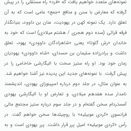
نمونه‌های متعدد خواهیم یافت که «فرد» راه مستقلی را در پیش
گرفته که معارض با سنن و منافع «جمع» عامی است که به آن
تعلق دارد. یک نمونه کهن در یهودیت، عنان بن داوود، بنیانگذار
فرقه قرائی (سده دوم هجری / هشتم میلادی) است که خود به
خاندان «رش گلوتا» یعنی «شاهزادگان داوودی» یهود، تعلق
داشت و برادرزاده سلیمان بن حسدای، «شاه داوودی» یهودیان
زمان خود بود. او راه ستیز سخت با الیگارشی خاخامی را در
پیش گرفت. با نمونه‌های جدید این پدیده نیز آشنا خواهیم شد.
به عنوان مثال، در جلد دوم درباره اسپینوزای یهودی، اندیشمند
نامدار سده هفدهم میلادی، و تعارض او با الیگارشی یهودی
آمستردام سخن گفته‌ام و در جلد سوم درباره ستیز مجتمع مالی
فرانسوی «کردی موبیلیه» با روچیلدها سخن خواهم گفت. در
رأس «کردی موبیلیه» امیل پرر قرار داشت. پرر یهودی است و به