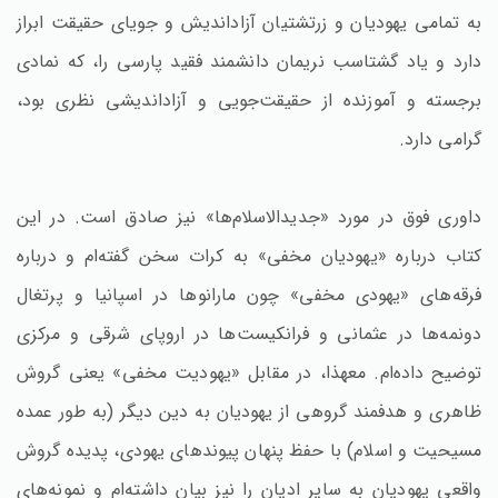
به تمامی یهودیان و زرتشتیان آزاداندیش و جویای حقیقت ابراز
دارد و یاد گشتاسب نریمان دانشمند فقید پارسی را، که نمادی
برجسته و آموزنده از حقیقت‌جویی و آزاداندیشی نظری بود،
گرامی دارد.
داوری فوق در مورد «جدیدالاسلام‌ها» نیز صادق است. در این
کتاب درباره «یهودیان مخفی» به کرات سخن گفته‌ام و درباره
فرقه‌های «یهودی مخفی» چون مارانوها در اسپانیا و پرتغال
دونمه‌ها در عثمانی و فرانکیست‌ها در اروپای شرقی و مرکزی
توضیح داده‌ام. معهذا، در مقابل «یهودیت مخفی» یعنی گروش
ظاهری و هدفمند گروهی از یهودیان به دین دیگر (به طور عمده
مسیحیت و اسلام) با حفظ پنهان پیوندهای یهودی، پدیده گروش
واقعی یهودیان به سایر ادیان را نیز بیان داشته‌ام و نمونه‌های