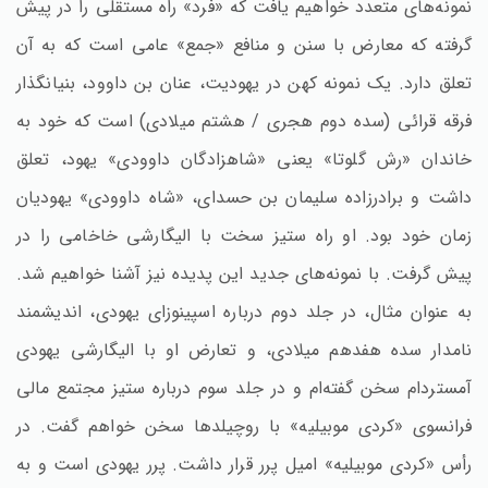
نمونه‌های متعدد خواهیم یافت که «فرد» راه مستقلی را در پیش
گرفته که معارض با سنن و منافع «جمع» عامی است که به آن
تعلق دارد. یک نمونه کهن در یهودیت، عنان بن داوود، بنیانگذار
فرقه قرائی (سده دوم هجری / هشتم میلادی) است که خود به
خاندان «رش گلوتا» یعنی «شاهزادگان داوودی» یهود، تعلق
داشت و برادرزاده سلیمان بن حسدای، «شاه داوودی» یهودیان
زمان خود بود. او راه ستیز سخت با الیگارشی خاخامی را در
پیش گرفت. با نمونه‌های جدید این پدیده نیز آشنا خواهیم شد.
به عنوان مثال، در جلد دوم درباره اسپینوزای یهودی، اندیشمند
نامدار سده هفدهم میلادی، و تعارض او با الیگارشی یهودی
آمستردام سخن گفته‌ام و در جلد سوم درباره ستیز مجتمع مالی
فرانسوی «کردی موبیلیه» با روچیلدها سخن خواهم گفت. در
رأس «کردی موبیلیه» امیل پرر قرار داشت. پرر یهودی است و به