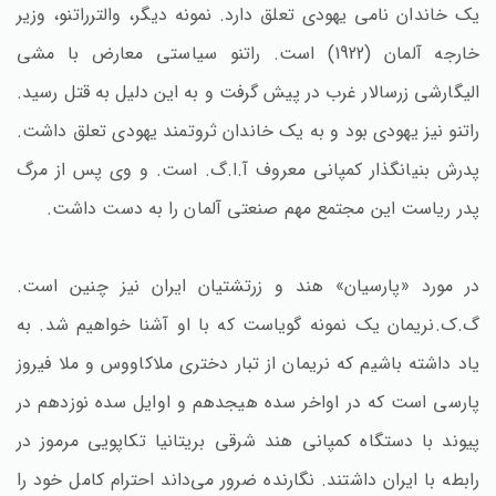
یک خاندان نامی یهودی تعلق دارد. نمونه دیگر، والترراتنو، وزیر
خارجه آلمان (1922) است. راتنو سیاستی معارض با مشی
الیگارشی زرسالار غرب در پیش گرفت و به این دلیل به قتل رسید.
راتنو نیز یهودی بود و به یک خاندان ثروتمند یهودی تعلق داشت.
پدرش بنیانگذار کمپانی معروف آ.ا.گ. است. و وی پس از مرگ
پدر ریاست این مجتمع مهم صنعتی آلمان را به دست داشت.
در مورد «پارسیان» هند و زرتشتیان ایران نیز چنین است.
گ.ک.نریمان یک نمونه گویاست که با او آشنا خواهیم شد. به
یاد داشته باشیم که نریمان از تبار دختری ملاکاووس و ملا فیروز
پارسی است که در اواخر سده هیجدهم و اوایل سده نوزدهم در
پیوند با دستگاه کمپانی هند شرقی بریتانیا تکاپویی مرموز در
رابطه با ایران داشتند. نگارنده ضرور می‌داند احترام کامل خود را