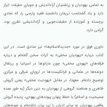
به تمامی یهودیان و زرتشتیان آزاداندیش و جویای حقیقت ابراز
دارد و یاد گشتاسب نریمان دانشمند فقید پارسی را، که نمادی
برجسته و آموزنده از حقیقت‌جویی و آزاداندیشی نظری بود،
گرامی دارد.
داوری فوق در مورد «جدیدالاسلام‌ها» نیز صادق است. در این
کتاب درباره «یهودیان مخفی» به کرات سخن گفته‌ام و درباره
فرقه‌های «یهودی مخفی» چون مارانوها در اسپانیا و پرتغال
دونمه‌ها در عثمانی و فرانکیست‌ها در اروپای شرقی و مرکزی
توضیح داده‌ام. معهذا، در مقابل «یهودیت مخفی» یعنی گروش
ظاهری و هدفمند گروهی از یهودیان به دین دیگر (به طور عمده
مسیحیت و اسلام) با حفظ پنهان پیوندهای یهودی، پدیده گروش
واقعی یهودیان به سایر ادیان را نیز بیان داشته‌ام و نمونه‌های