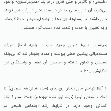
«طبیعی» و ناگزیر و حتی ضرور در فرایند «مدرنیزاسیون» وانمود
می‌شود، آن کانون‌هایی که در دو سده اخیر در رأس این فرایند
جای داشته‌اند ایستارها، پیوندها و نهادهای خود را حفظ کرده‌اند
و به تعبیری با حدت و شدت تمام «سنت‌گرا» هستند.
بدینسان، تاریخ دنیای جدید غرب از زاویه انتقال میراث
مستعمراتی پیشین خطی پیوسته و ممتد جلوه‌گر شد که بی‌وقفه
تسلسل و تداوم داشته و حاملین آن اعضا و وابستگان این
الیگارشی بوده‌اند.
از آغاز تهاجم ماوراءبحار اروپاییان (سده شانزدهم میلادی) تا
انقلاب صنعتی اروپا (نیمه اول سده نوزدهم) هفت نسل فاصله
انسانی وجود دارد. در شرایط رشد اجتماعی طبیعی در