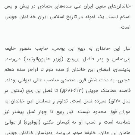
خاندان‌های معین ایران طی سده‌های متمادی در پیش و پس
اسلام است. یک نمونه در تاریخ اسلامی ایران خداندان جوینی
است.
تبار این خاندان به ربیع بن یونس، حاجب منصور خلیفه
بنی‌عباس و پدر فاضل بن‌ربیع (وزیر هارون‌الرشید) می‌رسد.
بدینسان، اعضای این خاندان از سده دوم تا اواخر سده هفتم
هجری، به مدت شش قرن، متصدی مناصب عالی دیوانی بودند.
فاصله عطاملک جوینی (623-681ق) تا فضل بن ربیع (مقتول در
سال 170ق) سیزده نسل است. تداوم و تسلسل این خاندان به
دوران فوق محدود نیست. تبار ربیع تا چهار نسل پیشتر نیز
شناخته است و نسب او به کیسان مکنی (ابوفروه) از موالی
عثمان بن عفان، خلیفه سوم، می‌رسد. بدینسان خاندان جوینی