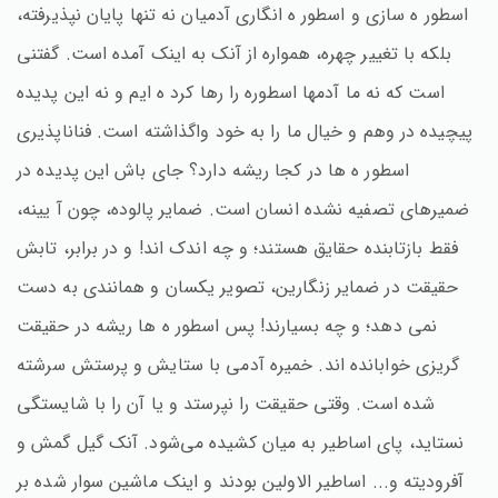
اسطور ه سازی و اسطور ه انگاری آدمیان نه تنها پایان نپذیرفته،
بلکه با تغییر چهره، همواره از آنک به اینک آمده است. گفتنی
است که نه ما آدمها اسطوره را رها کرد ه ایم و نه این پدیده
پیچیده در وهم و خیال ما را به خود واگذاشته است. فناناپذیری
اسطور ه ها در کجا ریشه دارد؟ جای باش این پدیده در
ضمیرهای تصفیه نشده انسان است. ضمایر پالوده، چون آ یینه،
فقط بازتابنده حقایق هستند؛ و چه اندک اند! و در برابر، تابش
حقیقت در ضمایر زنگارین، تصویر یکسان و همانندی به دست
نمی دهد؛ و چه بسیارند! پس اسطور ه ها ریشه در حقیقت
گریزی خوابانده اند. خمیره آدمی با ستایش و پرستش سرشته
شده است. وقتی حقیقت را نپرستد و یا آن را با شایستگی
نستاید، پای اساطیر به میان کشیده می‌شود. آنک گیل گمش و
آفرودیته و... اساطیر الاولین بودند و اینک ماشین سوار شده بر