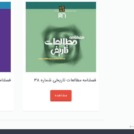
ره 26
فصلنامه مطالعات تاریخی شماره 38
فصلنام
مشاهده
--->