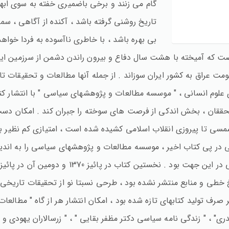
گام می زنند و برخی باضمیری خفته به سوی ابهام 
تاریخ روشنی گرفته باشد ، آکنده از آگاهی ، سم
بی بهره باشد ، با خاطری ناآسوده به فردا خواه
شصت که آمیخته با هشت سال دفاع و بیرون راندن دشمن از سرزمین ایر
ت عراق به کشور ایران سوزاند . از جمله آنها مطالعات و تحقیقات تار
ت پژوهش های علوم انسانی ، " موسسه مطالعات و پژوهشهای سیاسی " با انتش
محققان ، بخش اندکی از فرصت های سوخته را جبران کند . امکان دست
شمسی تا پیروزی انقلاب اسلامی کشیده شده است ، امتیازی کم نظیر ب
ی در پی کتاب اخیر ، موسسه مطالعات و پژوهشهای سیاسی را به اندیشه
خطی و منابع منتشر نشده بود ، طرحی نسبتا نو از تحقیقات تاریخی ارا
 تولید کتابهای تازه شده بود ، امکان انتشار هر از گاه " مطالعات
، " زندگی نامه سیاسی دکتر مظفر بقایی " ، " زرسالاران یهودی و پار