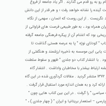
رو به رو قدم می گذارند . اگر یاد جامعه از فروغ
ت آینده را نشانه خواهد رفت ؛ و هر قدر از این دانش
د نگریست . از این روست که انسان ، سهمی از نگاه
ان همراه بود ، به طور طبیعی فرصت های فراوانی از
یخی بود که اغتنام آن از پیکره فرهنگی جامعه گرفته
ار کتاب " کودتای نوژه " پا به عرصه هستی گذاشت تا
 یابی این موسسه به ذخیره ارزشمند و هنگفتی از
ود . با انتشار کتاب دو جلدی " ظهور و سقوط سلطنت
 ارتباط بیشتر با مخاطبان واداشت . انتشار گاه
نامه " مطالعات سیاسی " در اوایل دهه هفتاد ، اقدامی در این جهت بود . نخستین کتاب در پائیز 1370 و دومین آن در پائیز 1372 منتشر گردید . مقالات گردآوری شده در این گاه
ئه کرد و به همان اندازه مورد استقبال قرار گرفت .
 سیاسی " را گرفت . در این بین کتاب هایی چون "
سی – استعمار بریتانیا و ایران " ( چهار جلدی ) ، "