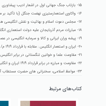
15- بازتاب جنگ جهانی اول در اشعار ادیب پیشاوری
16- واکاوی استعمارستیزی نهضت جنگل (با تأکید بر مبارزه علیه استعمار انگلیس)
17- مجلس دعوت اسلام و بهائیت و نقش انگلیسی ها
18- مبارزات مردم آذربایجان علیه دولت استعماری انگلیس در نهضت نفت
19- پیشه وران ایرانی و کالا و سرمایه انگلیسی در عصر ناصری
20- ایران و استعمار انگلیس : مقابله با قرارداد 1919 م/ 1298 ش
21- مقاومت علما و خوانین تنگستانی در برابر انگلیس
22- مقاومت و مبارزه در برابر قرارداد 1919 ایران و انگلیس
23- مواعظ اسلامی، سخنرانی های حضرت مستطاب آیت الله شیخ محمد خالصی زاده
کتاب‌های مرتبط