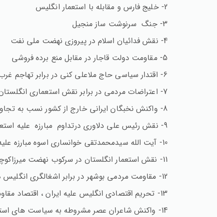
2- خلیج فارس و مقابله با استعمار انگلیس
3- جنگ سرنوشت ساز منجیل
4- نقش فدائیان اسلام در پیروزی نهضت ملی نفت
5- مقاومت دولت قاجار در مقابل منع برده فروشی
6- اقتدار سیاسی حاج ملاعلی کنی در برابر تهاجم غرب و استبداد داخلی
7- اعتراضات مردمی در برابر نقش استعماری انگلستان در بروز قحطی ایران
8- واکنش نخبگان ایرانی خارج از کشور نسب به تجاوزات متفقین
9- نقش رئیس علی دلاوری درتداوم مبارزه علیه استعمار انگلیس
10- آیت الله سیدمحمدتقی خوانساری اسوه مبارزه علیه استعمار انگلیس
11- نقش استعمار انگلستان در سرکوب نهضت میرزاکوچک خان
12- مقاومت مردمی بوشهر در برابر اشغالگری انگلیس در جنگ جهانی اول
13- تحریم اقتصادی انگلیس علیه ایران ، اقتصاد مقاومتی 1330- 1332
14- واکنش شاعران عصر مشروطه به سیاست های استعماری انگلستان