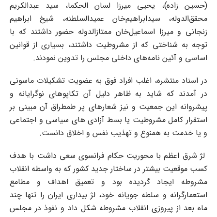
(حسین زاده)،‌ یحیی میرزا لسان الحکما، سید عبدالکریم
محقق‌الدوله، سید‌ابراهیم‌خان عمیدالسلطنه، شیخ ابراهیم
زنجانی و میرزا اسماعیل‌خان ممتازالدوله حضور داشتند که با
توجه به شناختی که از مشروطیت داشتند، بسیاری از قوانین
اساسی و آئین نامه‌های داخلی مجلس را تدوین نمودند.
در اسناد منتشره، اغلب افراد فوق به عضویت تشکیلات ماسونی
در آمدند که شاید به ظاهر دلیل آن تکاپوهای ‎نوگرایانه و
پیشروانه این جمعیت و نیز شعارهای پر طمطراق آن مبینی بر
استقرار کامل مشروطیت یا بسط آزادی های سیاسی و اجتماعی
و یا خدمت به هم­نوع و تهذیب نفس و اخلاق دانست.
لژ شرق اعظم با محوریت حکام فرانسوی سعی داشت با هدف
کسب موقعیت بیشتر در ساختار جدید کشور که به واسطه انقلاب
مشروطه ایجاد گردیده بود و تعمیق اهداف و مطامع
استعمارگرانه و سلطه جویانه خود، لژ بیداری ایران را تنها چند
ماه بعد از پیروزی انقلاب مشروطه شکل داد و نفوذ در مجلس