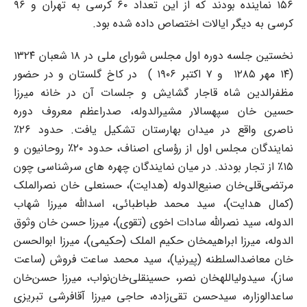
۱۵۶ نماینده بودند که از این تعداد ۶۰ کرسی به تهران و ۹۶
کرسی به دیگر ایالات اختصاص داده شده بود.
نخستین جلسه دوره اول مجلس شورای ملی در ۱۸ شعبان ۱۳۲۴
(۱۴ مهر ۱۲۸۵ ‌ و ۷ اکتبر ۱۹۰۶ ) در کاخ گلستان و در حضور
مظفرالدین شاه قاجار گشایش و جلسات آن در خانه‌ میرزا
حسین خان سپهسالار مشیرالدوله، صدراعظم معروف دوره
ناصری واقع در میدان بهارستان تشکیل یافت. حدود ۲۶٪
نمایندگان مجلس اول از رؤسای اصناف، حدود ۲۰٪ روحانیون و
۱۵٪ از تجار بودند. در میان نمایندگان چهره های سرشناسی چون
مرتضی‌قلی‌خان صنیع‌الدوله (هدایت)، حسنعلی خان نصرالملک
(کمال هدایت)، سید محمد طباطبائی، اسدالله میرزا شهاب
الدوله، سید نصرالله سادات اخوی (تقوی)، میرزا حسن خان وثوق
الدوله، میرزا ابراهیم­خان حکیم الملک (حکیمی)، میرزا ابوالحسن
خان معاضدالسلطنه (‌پیرنیا)، سید محمد ساعت فروش (ساعت
ساز)، سید‌ولی‎الله‎خان نصر، حسینقلی‌خان‌نواب، میرزا حسن‌خان
ساعدالوزاره‌، سید‌حسن تقی‌زاده، حاجی میرزا آقافرشی تبریزی