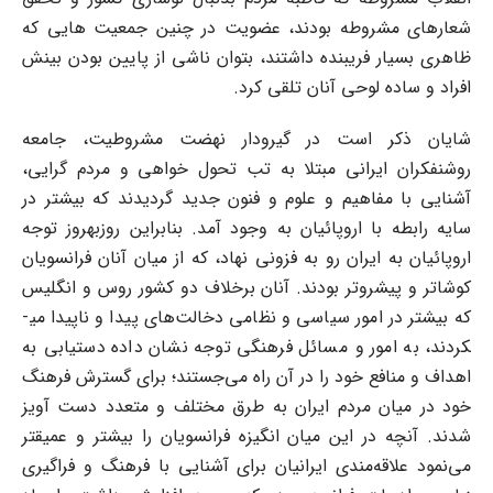
شعارهای مشروطه بودند، عضویت در چنین جمعیت هایی که
ظاهری بسیار فریبنده داشتند، بتوان ناشی از پایین بودن بینش
افراد و ساده لوحی آنان تلقی کرد.
شایان ذکر است در گیر‌و‌دار نهضت مشروطیت، جامعه
روشنفکران ایرانی مبتلا به تب تحول خواهی و مردم گرایی،
آشنایی با مفاهیم و علوم و فنون جدید گردیدند که بیش‎تر در
سایه رابطه با اروپائیان به وجود آمد. بنابراین روز­به­روز توجه
اروپائیان به ایران رو به فزونی نهاد، که از میان آنان فرانسویان
کوشاتر و پیش‎روتر بودند. آنان برخلاف دو کشور روس و انگلیس
که بیش‎تر در امور سیاسی و نظامی دخالت‌های پیدا و ناپیدا می­
کردند، به امور و مسائل فرهنگی توجه نشان داده دست‎یابی به
اهداف و منافع خود را در آن راه می‌جستند؛ برای گسترش فرهنگ
خود در میان مردم ایران به طرق مختلف و متعدد دست آویز
شدند. آنچه در این میان انگیزه فرانسویان را بیشتر و عمیق‎تر
می‌نمود علاقه‌مندی ایرانیان برای آشنایی با فرهنگ و فراگیری