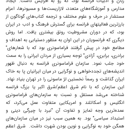
زبان و ادبیات فرانسه بود، که رو به افزایش داشت. ایجاد
مدارس و آموزشگاه‌های متعدد، لازاریست‌ها و مسیونرها، اعزام
مستشار در حرف و علوم مختلف و ترجمه کتاب‌های گوناگون از
بارزترین فعالیت‎های فرانسه برای گسترش فرهنگ و ادب در ایران
بود، که در دوران مشروطیت رونق بیشتری یافت. اما روش
دیگری که فرانسویان در این اوان به منظور دست­یابی به اهداف و
مطامع خود در پیش گرفتند فراماسونری بود که با شعارهای"
برادری، برابری، آزادی" توجه بسیاری از مردان ایرانی را به سمت
خود جلب نمود. سازمان فراماسونری فرانسه به دنبال ظهور
اندیشه‌های تجددخواهی و نوگرایی در میان ایرانیان پا به خاک
ایران گذاشت و رسماً نخستین لژ ماسونی را در تهران بنیاد نهاد.
این سازمان که با نام شرق اعظم‌/‌شرق اکبر یا بزرگ فرانسه
شناخته می‌شد مستقل و نسبت به سازمان‌های فراماسونری
انگلیس و اسکاتلند و امریکایی متفاوت عمل می‌کرد، که
عمده‌ترین وجه تمایز و تفاوت آن "نبرد با چیرگی دینی و
استبداد سیاسی" بود. به همین سبب نیز در میان سازمان‌های
همگن خود به نوگرایی و نوین بودن شهرت داشت. شرق اعظم