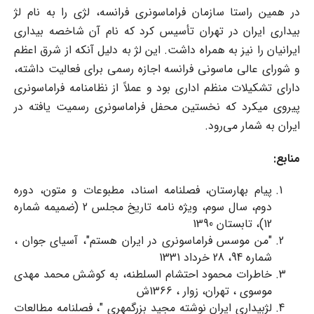
در همین راستا سازمان فراماسونری فرانسه، لژی را به نام لژ
بیداری ایران در تهران تأسیس کرد که نام آن شاخصه بیداری
ایرانیان را نیز به همراه داشت. این لژ به دلیل آنکه از شرق اعظم
و شورای عالی ماسونی فرانسه اجازه رسمی برای فعالیت داشته،
دارای تشکیلات منظم اداری بود و عملاً از نظام‎نامه فراماسونری
پیروی می‎کرد که نخستین محفل فراماسونری رسمیت یافته در
ایران به شمار می‌رود.
منابع:
پیام بهارستان، فصلنامه اسناد، مطبوعات و متون، دوره
دوم، سال سوم، ویژه نامه تاریخ مجلس 2 (ضمیمه شماره
12)، تابستان 1390
"من موسس فراماسونری در ایران هستم"، آسیای جوان ،
شماره 94، 28 خرداد 1331
خاطرات محمود احتشام السلطنه، به کوشش محمد مهدی
موسوی ، تهران، زوار ، 1366ش
لژبیداری ایران نوشته مجید بزرگمهری "، فصلنامه مطالعات