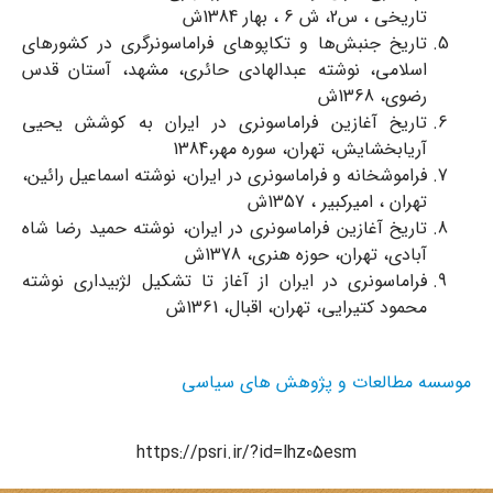
تاریخی ، س2، ش 6 ، بهار 1384ش
تاریخ جنبش‌ها و تکاپوهای فراماسونرگری در کشورهای
اسلامی، نوشته عبدالهادی حائری، مشهد، آستان قدس
رضوی، 1368ش
تاریخ آغازین فراماسونری در ایران به کوشش یحیی
آریابخشایش، تهران، سوره مهر،1384
فراموشخانه و فراماسونری در ایران، نوشته اسماعیل رائین،
تهران ، امیرکبیر ، 1357ش
تاریخ آغازین فراماسونری در ایران، نوشته حمید رضا شاه
آبادی، تهران، حوزه هنری، 1378ش
فراماسونری در ایران از آغاز تا تشکیل لژبیداری نوشته
محمود کتیرایی، تهران، اقبال، 1361ش
موسسه مطالعات و پژوهش های سیاسی
https://psri.ir/?id=lhz05esm