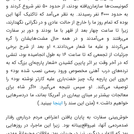
کمونیست‌ها سازمان‌یافته بودند، از حدود ۵۰ نفر شروع کردند و
به حدود ۴۰۰۰ نفر رسیدند. به نظر می‌آمد که تاکتیک آنها این
بوده که تمام روز ما را خارج از حالت عادی و در نگرانی نگهدارند،
زیرا تا ساعت چهار بعد از ظهر با ما بودند و دور بر سفارت
می‌رفتند و می‌آمدند و در همه حال مشت‌هایشان را گره
می‌کردند و علیه ما شعار می‌دادند.» او بعد از شرح برخی
جزئیات از تجمعی که تا ساعت ۱۶ به طول انجامیده بود، تنشی
که در آخر وقت بر اثر پایین کشیدن «شعار پارچه‌ای بزرگ که به
نرده‌های درب آهنی مخصوص ورود رسمی نصب شده بود» و
«روی این پارچه یک چیز خفت‌باری علیه کارتر نوشته بود» را
توصیف می‌کند. او سپس نتیجه می‌گیرد: «اگر شاه برای
معالجات بیشتر بر مبنای بیماری در آمریکا بماند، ما دردسرهایی
خواهیم داشت.» (متن این سند را
اینجا
ببینید.)
خوش‌بینی سفارت به پایان یافتن اعتراض مردم درباره‌ی رفتار
ضدمردمی آنها، غیرواقع‌بینانه بود. زیرا این ماجرا، در روزهایی
بود که التهاب دیگری نیز در جریان بود: ملاقات محرمانۀ مهدی