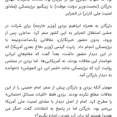
بازرگان (نخست‌وزیر دولت موقت) با زبیگنیو برژینسکی (مشاور
امنیت ملی کارتر) در الجزایر.
بازرگان به همراه ابراهیم یزدی (وزیر خارجه) برای شرکت در
جشن استقلال الجزایر به این کشور سفر کرد. ساعتی پس از
ورود، بدون حضور خبرنگاران، ملاقاتی یک‌ساعت‌ونیمه با
برژینسکی انجام داد. رابرت گیتس (وزیر دفاع بعدی آمریکا) که
در این دیدار حضور داشت، بعداً گفت که مقام‌های ایرانی
خواستار این ملاقات بودند، نه آمریکایی‌ها. اما یزدی در مجلس
روایت کرد که برژینسکی مانند «شمر ابن ذی الجوشن» ناخوانده
به دیدار بازرگان آمد.
مهم‌تر آنکه یزدی و بازرگان پیش از سفر، امام خمینی را از این
ملاقات مطلع نکرده بودند. یزدی فقط «کلیات مسائل احتمالی»
را مطرح کرد. امام از اصل دیدار با مشاور امنیت ملی آمریکا
بی‌خبر بود. بازرگان اما در پاسخ به انتقادات گفت: «مگر من
هویدا هستم که برای آب خوردن اجازه بگیرم؟»