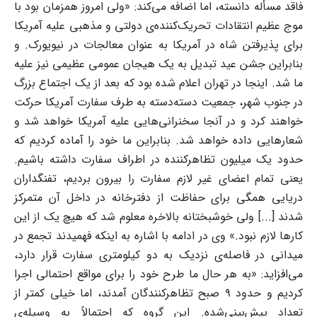
فاقد مسأله دانسته، اما اضافه می‌کند: «ولی امروز همزمان بود با
موج عظیم انتقادات تحریک‌کننده‌ی دولتی و مذهبی علیه آمریکا
برای پذیرفتن شاه در آمریکا به عنوان معالجات در نیویورک. و
بنابراین جشن عید تبدیل به یک هیجان عمومی عظیمی نیز علیه
ما شد. اینجا در تهران اعلام شده بود که بعد از یک اجتماع بزرگ
در جنوب شهر، جمعیت دسته‌دسته به طرف سفارت آمریکا حرکت
خواهند کرد و در آنجا سخنرانی‌هایی علیه آمریکا خواهد شد و
شعارهایی داده خواهد شد. بنابراین ما خود را آماده کردیم که
حدود یک میلیون تظاهرکننده در اطراف سفارت داشته باشیم.
یعنی تمام اعضای غیر لازم سفارت را بیرون بردیم، تفنگداران
دریایی همگی برای حفاظت از دفترخانه در داخل آن متمرکز
شدند [...] ولی خوشبختانه بالاخره معلوم شد که هیچ یک از این
کارها لازم نبود.» وی در ادامه با اشاره به اینکه فهمیدند تجمع در
میدانی در فاصله‌ی نزدیک به دو کیلومتری سفارت قرار دارد،
می‌افزاید: «به هر حال ما طرح خود را برای مواقع احتمالی اجرا
کردیم و حدود ۹ صبح تظاهرکنندگان آمدند، اما خیلی کمتر از
تعداد پیش‌بینی‌شده. این گروه که احتمالاً به وسیله‌ی