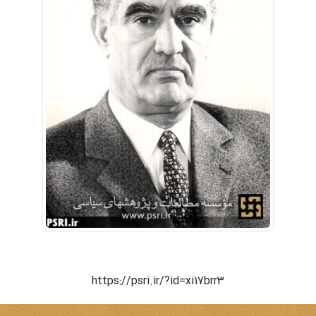
https://psri.ir/?id=xi17brr3