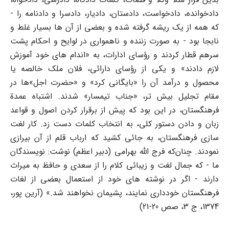
دادخوانده، دادخواست، دادستان، دادیار، دادسرا و دادنامه را -
که همه از یک ریشه گرفته شده و بعضی از آن ها بسیار غلط و
نابجا بود - به صورت زننده و ناهمواری در لوایح و احکام پشت
سرهم قطار کردند و رؤسای ادارات، به «اندام های خود آموزش
لازم دادند» و یکی از رؤسای دارائی، فلان ملک خالصه یا
محصول و درآمد آن را «بایگانی کرد» و «حضرت اجل»ها در
مقام تجلیل بیش تر، «جناب تیمسار» شدند. اشتباه عمدة
فرهنگستان، در این بود که پیش از برقرار کردن اصول و قواعد
زبان و دادن دستور کلی، به انتخاب کلمات دست زد. کار لغت
سازی فرهنگستان، به جائی کشید که ارباب قلم از آن بیرازی
نمودند. چنان‌که فرج الله بهرامی (دبیر اعظم) نوشت: نویسندگان
ما - که جمال لغت و زیبائی کلام را از سعدی و حافظ به میراث
دارند - اگر در نوشته های خود از استعمال بعضی از لغات
فرهنگستان خودداری نمایند، پشیمان نخواهند شد.» (آرین پور،
1374، ج 3، صص 20-21)