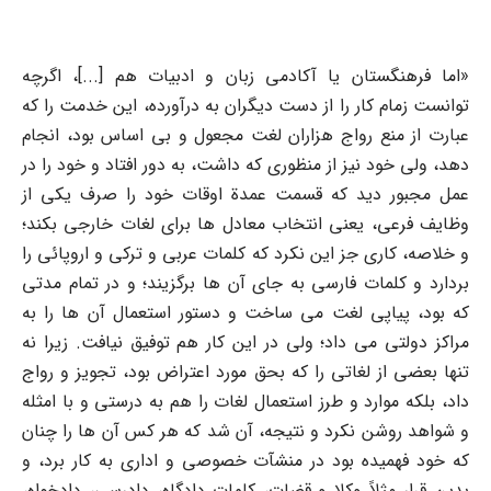
«اما فرهنگستان یا آکادمی زبان و ادبیات هم [...]، اگرچه
توانست زمام کار را از دست دیگران به درآورده، این خدمت را که
عبارت از منع رواج هزاران لغت مجعول و بی اساس بود، انجام
دهد، ولی خود نیز از منظوری که داشت، به دور افتاد و خود را در
عمل مجبور دید که قسمت عمدة اوقات خود را صرف یکی از
وظایف فرعی، یعنی انتخاب معادل ها برای لغات خارجی بکند؛
و خلاصه، کاری جز این نکرد که کلمات عربی و ترکی و اروپائی را
بردارد و کلمات فارسی به جای آن ها برگزیند؛ و در تمام مدتی
که بود، پیاپی لغت می ساخت و دستور استعمال آن ها را به
مراکز دولتی می داد؛ ولی در این کار هم توفیق نیافت. زیرا نه
تنها بعضی از لغاتی را که بحق مورد اعتراض بود، تجویز و رواج
داد، بلکه موارد و طرز استعمال لغات را هم به درستی و با امثله
و شواهد روشن نکرد و نتیجه، آن شد که هر کس آن ها را چنان
که خود فهمیده بود در منشآت خصوصی و اداری به کار برد، و
بدین قرار مثلاً وکلا و قضات، کلمات دادگاه، دادرسی، دادخواه،