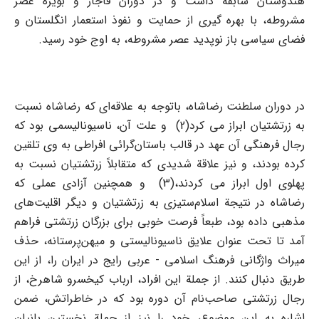
هندوستان سابقه داشت و در دوران قاجار و بویژه عصر
مشروطه، با بهره گیری از حمایت و نفوذ استعمار انگلستان و
فضای سیاسی باز نوپدید عصر مشروطه، به اوج خود رسید.
در دوران سلطنت رضاشاه، باتوجه به علاقه‌ای که رضاشاه نسبت
به زرتشتیان ابراز می کرد(2) و علت آن، ناسیونالیسمی بود که
رجال فرهنگی آن عهد در قالب باستان‌گرائی افراطی به وی تلقین
کرده بودند، و نیز علاقة شدیدی که متقابلاً زرتشتیان نسبت به
پهلوی اول ابراز می کردند،(3) و همچنین آزادی عملی که
رضاشاه در نتیجة اسلام‌ستیزی به زرتشتیان و دیگر اقلیت‌های
مذهبی داده بود، طبعاً فرصت خوبی برای بزرگان زرتشتی فراهم
آمد تا تحت عنوان علایق ناسیونالیستی و میهن‌پرستانه، حذف
میراث واژگانی فرهنگ اسلامی - عربی رایج در ایران را، از این
طریق دنبال کنند. از جملة این افراد، ارباب کیخسرو شاهرخ، از
رجال زرتشتی صاحب‌نام آن دوره بود که در خاطراتش، ضمن
اشاره به این موضوع، خود را نیز از جملة نخستین بانیان