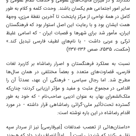
نگذارند و در میزان مالیات‌های عمومی و خدمت نظام عمومی و
سایر امور اجتماعی هم یکسان باشند. وحدت کلمه و کلام به طور
کامل در همة نواحی از مرکز پایتخت تا آخرین نقطة مرزی، وجهة
همت ایشان بود و با رعایت این اصل استوار بود که فرهنگستان
ایران، مأمور شد برای شهرها و قصبات ایران - که اسامی غلیظ
ترکی و عربی داشت - با نام‌های لطیف فارسی تبدیل کند.»
(حکمت، 2535، صص 236-237)
نسبت به عملکرد فرهنگستان و اصرار رضاشاه بر کاربرد لغات
فارسی، قضاوت‌های متعدد و بعضاً مختلفی در همان سال‌ها
مطرح شد. اما رجال سیاسی - فرهنگی آن عهد، عمدتاً آن را
اقدامی در مجموع مثبت و مفید و مؤثر ارزیابی کردند؛ چنان‌که
ملک‌الشعرای بهار، به عنوان ادیبی صاحب‌نام - که خود به طور
گسترده تحت‌تأثیر ملی-گرائی رضاشاهی قرار داشته - در مورد
اقدام رضاشاه در این باره نوشته است:
«داستان‌هائی از تعصب ضدلغات [غیرفارسی] نیز از سردار سپه
نقل می‌کنند که شنیدنی است [... اما] انصاف باید داد که هرچند