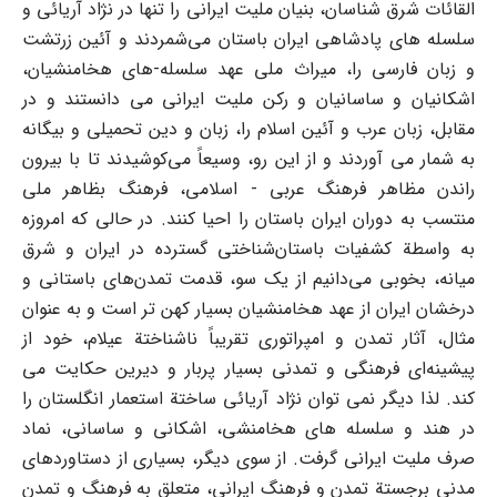
القائات شرق شناسان، بنیان ملیت ایرانی را تنها در نژاد آریائی و
سلسله های پادشاهی ایران باستان می‌شمردند و آئین زرتشت
و زبان فارسی را، میراث ملی عهد سلسله-های هخامنشیان،
اشکانیان و ساسانیان و رکن ملیت ایرانی می دانستند و در
مقابل، زبان عرب و آئین اسلام را، زبان و دین تحمیلی و بیگانه
به شمار می آوردند و از این رو، وسیعاً می‌کوشیدند تا با بیرون
راندن مظاهر فرهنگ عربی - اسلامی، فرهنگ بظاهر ملی
منتسب به دوران ایران باستان را احیا کنند. در حالی که امروزه
به واسطة کشفیات باستان‌شناختی گسترده در ایران و شرق
میانه، بخوبی می‌دانیم از یک سو، قدمت تمدن‌های باستانی و
درخشان ایران از عهد هخامنشیان بسیار کهن تر است و به عنوان
مثال، آثار تمدن و امپراتوری تقریباً ناشناختة عیلام، خود از
پیشینه‌ای فرهنگی و تمدنی بسیار پربار و دیرین حکایت می
کند. لذا دیگر نمی توان نژاد آریائی ساختة استعمار انگلستان را
در هند و سلسله های هخامنشی، اشکانی و ساسانی، نماد
صرف ملیت ایرانی گرفت. از سوی دیگر، بسیاری از دستاوردهای
مدنی برجستة تمدن و فرهنگ ایرانی، متعلق به فرهنگ و تمدن