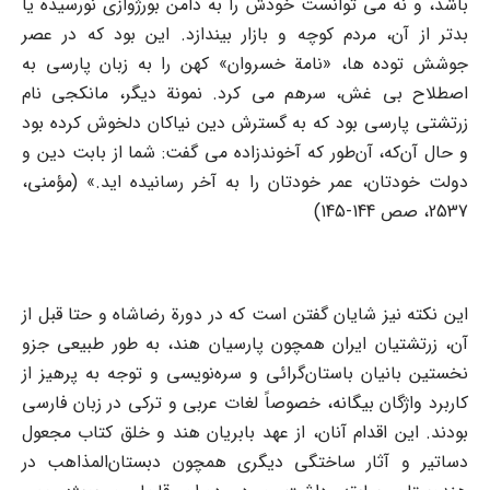
باشد، و نه می توانست خودش را به دامن بورژوازی نورسیده یا
بدتر از آن، مردم کوچه و بازار بیندازد. این بود که در عصر
جوشش توده ها، «نامة خسروان» کهن را به زبان پارسی به
اصطلاح بی غش، سرهم می کرد. نمونة دیگر، مانکجی نام
زرتشتی پارسی بود که به گسترش دین نیاکان دلخوش کرده بود
و حال آن‌که، آن‌طور که آخوندزاده می گفت: شما از بابت دین و
دولت خودتان، عمر خودتان را به آخر رسانیده اید.» (مؤمنی،
2537، صص 144-145)
این نکته نیز شایان گفتن است که در دورة رضاشاه و حتا قبل از
آن، زرتشتیان ایران همچون پارسیان هند، به طور طبیعی جزو
نخستین بانیان باستان‌گرائی و سره‌نویسی و توجه به پرهیز از
کاربرد واژگان بیگانه، خصوصاً لغات عربی و ترکی در زبان فارسی
بودند. این اقدام آنان، از عهد بابریان هند و خلق کتاب مجعول
دساتیر و آثار ساختگی دیگری همچون دبستان‌المذاهب در