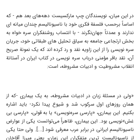
در این میان، نویسندگان چپ مارکسیست دهه‌های بعد هم - که
اساساً برحسب فلسفة فکری خود با ناسیونالیسم چندان میانه ای
ندارند و عمدتاً جهان‌نگرند - با انتساب روشنفکران سره خواه به
بخش ارتجاعی جامعه به سیاق تحلیل های طبقاتی خود، جریان
سره نویسی را از این زاویه نقد و رد کرده اند که یک نمونة صریح
آن، نقد باقر مؤمنی درباب سره نویسی در کتاب ایران در آستانة
انقلاب مشروطیت و ادبیات مشروطه، است:
«ولی در مسئلة زبان در ادبیات مشروطه، به یک بیماری -که از
همان روزهای اول سرکوب شد و شیوع پیدا نکرد- باید اشاره
بکنیم. این بیماری، «پارسی سره‌نویسی» یا به قولی، «پارسی بی
غش»نویسی بود. این بیماری، ظاهراً می‌توانست یکی از عوارض
ناسیونالیسم ایرانی در برابر عرب معرفی شود [...]. ولی حتا یکی
از ناسیونالیست ترین متفکران این زمان، یعنی میرزا آقاخان