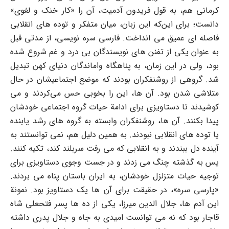
کرمانی هم، به قول فریدون آدمیت، آن را «کار خنک و لغوی»
دانست؛ برای این‌که این زبان، میان متفکر و توده های انقلابی
فاصله ای عمیق می انداخت. فارسی سره نویسی، از مدتی قبل
به عنوان یکی از تفنن های نویسندگان بی درد و غم شروع شده
بود، ولی در این زمان، به پناهگاه واماندگان دنیای کهن تبدیل
شد. گروهی از روشنفکران بودند که موضع اجتماعیشان در حال
متلاشی شدن بود. آن ها، این را بخوبی حس می‌کردند و می
کوشیدند تا دستاویزی برای ادامة حیات گروه اجتماعی خودشان
پیدا بکنند. آن ها، روشنفکران وابسته به گروه های رشد یابنده
یا توده های انقلابی نبودند. به همین دلیل هم، نمی توانستند به
آینده دل ببندند و به انقلابی که می رفت سربلند کند، تکیه کنند.
پس به گذشته چنگ می زدند و در جست وجوی دستاویزی برای
توجیه حیات متزلزل خودشان، به ایران باستان پناه می بردند.
«پارسی سره»، در حقیقت برای آن ها یک دستاویز بود. نمونة
این آدم ها، جلال الدین میرزا، یکی از ده ها پسر فتحعلی شاه
قاجار بود که نه می توانست امیدی به جاه و جلال پدری داشته