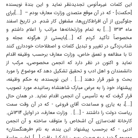
این کلمات غیرمأنوس تجدیدنظر نماید و این بندة نویسنده
[حکمت] - که در آن موقع متصدی وزارت معارف بودم – [...]برای
جلوگیری از آن افراط‌کاری‌ها، مشغول کار شدم. در تاریخ اسفند
ماه 1313 [...] به تمام وزارتخانه‌ها مراتب را اعلام داشتم و
مخصوصاً تأکید کردم که [...]بایستی از هرگونه عجله و
شتاب‌زدگی در تغییر و تبدیل کلمات و اصطلاحات خودداری کنند
تا با مطالعه و تعمق خاص، وزارت معارف برحسب وظیفه اقدام
نماید و اکنون در نظر دارد که انجمن مخصوصی، مرکب از
دانشمندان و اهل ادب و تحقیق تشکیل دهد که موضوع را مورد
بحث و شور قرار دهند [...] . این نویسنده، به حکم وظیفه،
پیشنهاد خود را به عرض مبارک شاهنشاه رسانیده، مورد تصویب
قرار گرفت که به تأسیس آن انجمن اقدام نماید. در همان حال
[...]، به یاری و مساعدت آقای فروغی - که در آن وقت سمت
ریاست دولت را داشتند - [...] . وزارت معارف، در اوایل 1314ش.
کارخانة لغت‌سازی آن اشخاص را متوقف ساخته و آن انجمن
ادبی - که برحسب پیشنهاد این بنده، به نام «فرهنگستان»
موسوم گردید - به صورت رسمی تشکیل یافت [...]. اولین جلسة