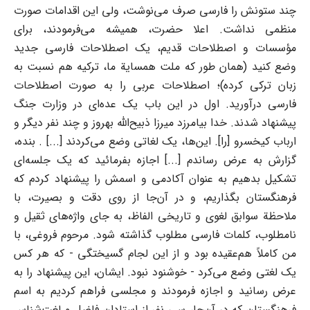
چند ستونش را فارسی صرف می‌نوشت، ولی این اقدامات صورت
منظمی نداشت. اعلا حضرت، همیشه می‌فرمودند، برای
مؤسسات و اصطلاحات قدیم، یک اصطلاحات فارسی جدید
وضع کنید (همان‌ طور که ملت همسایة ما، ترکیه هم نسبت به
زبان ترکی کرده)؛ اصطلاحات عربی را به صورت اصطلاحات
فارسی درآورید. اول در این باب یک عده‌ای در وزارت جنگ
پیشنهاد شدند. خدا بیامرزد میرزا ذبیح‌الله بهروز و چند نفر دیگر و
ارباب کیخسرو [را]. این‌ها، یک لغاتی وضع می‌کردند [...] . بنده،
گزارش به عرض رساندم [...] اجازه بفرمائید که یک جلسه‌ای
تشکیل بدهیم به عنوان آکادمی و اسمش را پیشنهاد کردم که
فرهنگستان بگذاریم، و در آن‌جا از روی دقت و بصیرت، با
ملاحظة سوابق لغوی و تاریخی الفاظ، به جای واژه‌های ثقیل و
نامطلوب، کلمات فارسی مطلوب گذاشته شود. مرحوم فروغی، با
من کاملاً هم‌عقیده بود و از این لجام گسیختگی - که هر کس
یک لغتی وضع می‌کرد - خوشنود نبود. ایشان، این پیشنهاد را به
عرض رسانید و اجازه فرمودند و مجلسی فراهم کردیم به اسم
فرهنگستان که در آن‌جا، سی نفر از استادان فاضل و لغت‌شناس