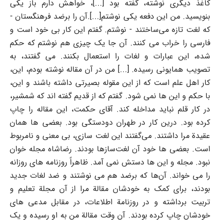
کاغذ دیگری نوشته، گفته بود [...]، خواهش دارم باز یکی
بنویسید. من این دفعه یکی نوشتم[...].آن را برضد فرهنگستان -
که لغت تازه می‌ساختند - نوشتم. گفتم این کار بی خود است و
فارسی را خراب می کنند. آن جا یک چیزی هم نوشتم که حکم
شده، این عبارات و لغات را استعمال بکنند. می گفتند، به
تصویب همایونی رسیده. [...] من در آن مقاله نوشته بودم، این،
کار اهل علم است که از این مقوله بصیرتی داشته باشند و این،
با حکم و این ها نمی شود. گفتم که از قدیم گفته اند که شمشیر،
در کار قلم نباید مداخله کند. آقای حکمت، این مقاله را چاپ
کرده بود. درین کار در طهران دودستگی بود. بعضی ها همان
عقیدة مرا داشتند. می‌گفتند این لغت سازی، بی معنی و نامربوط
است. بعضی ها خود آن لغت‌سازها بودند. رضاشاه مجله خوان
نبود. مجله و این ها دستش نمی آمد. ظاهراً روزنامه های روزانه
را می خواند. آن‌ها که برضد هم می نوشتند و ضد لغات جدید
بودند، برای کمک به خودشان مقالة مرا از آن مجلة تعلیم و
تربیت برداشته و در روزنامة اطلاعات، در مقابل مدعی های
خودشان چاپ کرده بودند. آن وقت مقالة من به او رسیده و یک