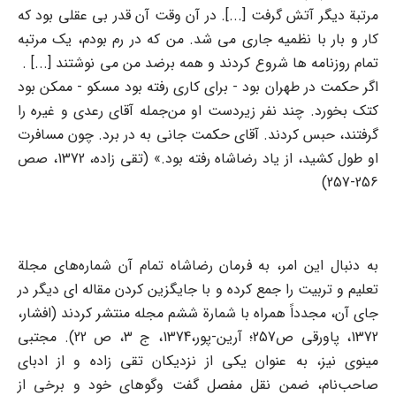
مرتبة دیگر آتش گرفت [...]. در آن وقت آن قدر بی عقلی بود که
کار و بار با نظمیه جاری می شد. من که در رم بودم، یک مرتبه
تمام روزنامه ها شروع کردند و همه برضد من می نوشتند [...] .
اگر حکمت در طهران بود - برای کاری رفته بود مسکو - ممکن بود
کتک بخورد. چند نفر زیردست او من‌جمله آقای رعدی و غیره را
گرفتند، حبس کردند. آقای حکمت جانی به در برد. چون مسافرت
او طول کشید، از یاد رضاشاه رفته بود.» (تقی زاده، 1372، صص
256-257)
به دنبال این امر، به فرمان رضاشاه تمام آن شماره‌های مجلة
تعلیم و تربیت را جمع کرده و با جایگزین کردن مقاله ای دیگر در
جای آن، مجدداً همراه با شمارة ششم مجله منتشر کردند (افشار،
1372، پاورقی ص257؛ آرین-پور،1374، ج 3، ص 22). مجتبی
مینوی نیز، به عنوان یکی از نزدیکان تقی زاده و از ادبای
صاحب‌نام، ضمن نقل مفصل گفت وگوهای خود و برخی از