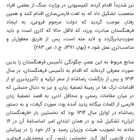
نیز شدیداً اقدام کرده، کمیسیونی در وزارت جنگ از بعضی افراد
متعصب تشکیل داد که به لغت فارسی‌سازی اقدام کنند و همین
رفتار، موجب گردید که دولت مرحوم فروغی، به ایجاد
فرهنگستان مبادرت ورزد، که لااقل حالا که کاری است و باید
صورت‌پذیرگردد و لابد منه است، پس از طریق معقول‌تر و
مناسب‌تری عمل شود.» (بهار، 1371، ج 1، ص 283)
منابع مربوط به این عصر، چگونگی تأسیس فرهنگستان را بدین
صورت معرفی کرده‌اند که اقدام به تأسیس فرهنگستان، در سال
1314 و پس از بازگشت‌ رضاشاه از سفر ترکیه و تأثیرپذیری او از
اقدامات ترک ها در زمینة تصفیة زبان، و نیز به دنبال جنبشی که
در میان مقامات رسمی و محافل ادبی به قصد تصفیة زبان‌
فارسی از کلمات بیگانه پدید آمده بود، صورت گرفت، و به دستور
رضاشاه در اوایل سال 1314 بود که نخستین بار «فرهنگستان
ایران» تشکیل شد و در همان ابتدای امر، اساسنامة آن در 16
ماده، به تصویب هیئت وزیران رسید و کار خود را در پیرایش
زبان فارسی آغاز کرد. نخستین رئیس آن، محمدعلی فروغی،