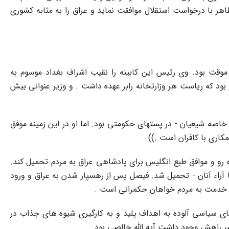
هر با درخواست استقلال موافقت نماید و عراق را به مثابه کشورى
قت بود. وى رئیس این کابینه را نقیب اشراف بغداد موسوم به
ار بود که ریاست هر وزارتخانه رابر عهده داشت . و وزیر عنوانى بیش
اصه شیعیان - در پستهاى حکومتى بود. اما او در این زمینه موفق
کارى با کافران است .))
 رو و موافق طبع انگلیس براى پادشاهى عراق به مردم تحمیل کند.
آراء آنان - تحمیل شد. فیصل پس از رهسپار شدن به عراق و ورود
 و خدمت به مردم خواهان حکمرانى است .
هاى سیاسى آلوده به اهداف پلید و به کارگیرى شیوه هاى جذاب در
ر راهش وجود داشت آیه الله خالصى بود.