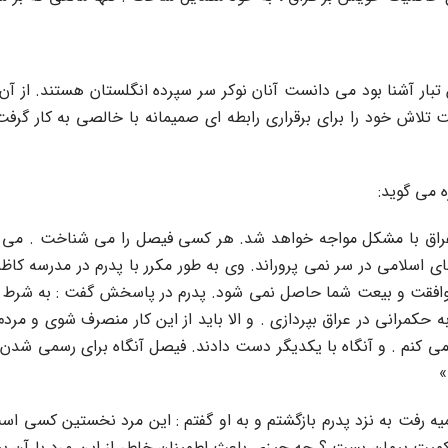
 تبار آشنا بود مى دانست آنان نوکر سر سپرده انگلستان هستند. از 
ت تلاش خود را براى برقرارى رابطه اى صمیمانه با خالصى به کار گرف
 مى گوید:
عراق با مشکل مواجه خواهد شد. هر کسى فیصل را مى شناخت . مى 
اسلامى در سر نمى پروراند. وى به طور مکرر با پدرم در مدرسه کاظمیه
 موافقت و بیعت شما حاصل نمى شود. پدرم در پاسخش گفت : به شرط ای
مرانى در عراق بپردازى . و الا باید از این کار منصرف شوى و مردم ع
 کنم . و آنگاه با یکدیگر دست دادند. فیصل آنگاه براى رسمى شدن آ
»
ه رفت به نزد پدرم بازگشتم و به او گفتم : این مرد نخستین کسى اس
کمیت پیمان بست ؟ چه چیزى باعث اطمینان خاطر از این مرد با آن پ