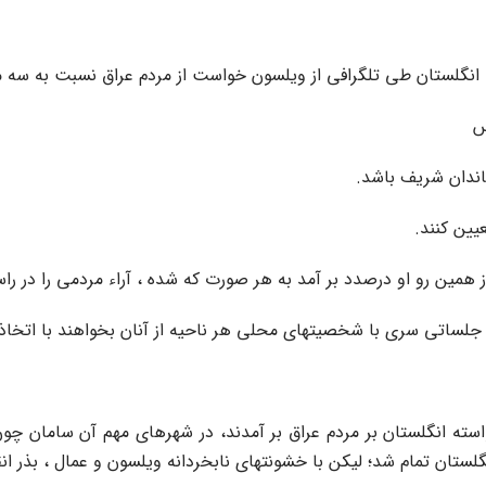
ز همین رو او درصدد بر آمد به هر صورت که شده ، آراء مردمى را در 
جلساتى سرى با شخصیتهاى محلى هر ناحیه از آنان بخواهند با اتخاذ تد
ه انگلستان بر مردم عراق بر آمدند، در شهرهاى مهم آن سامان چون 
؛ لیکن با خشونتهاى نابخردانه ویلسون و عمال ، بذر انقلاب 1920 در میان مردم افشان