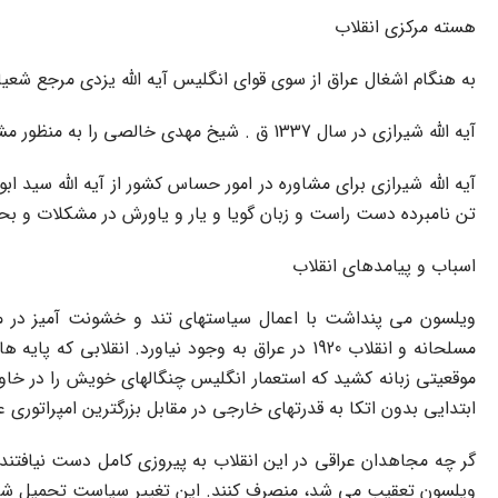
هسته مرکزى انقلاب
به هنگام اشغال عراق از سوى قواى انگلیس آیه الله یزدى مرجع شعیان بود. پس از وفات وى به سال 1298 ش . / 1919 م . آیه الله میرزا مح
آیه الله شیرازى در سال 1337 ق . شیخ مهدى خالصى را به منظور مشاوره در امور دینى و سیاسى به کربلا فراخواند و او تا اواخر ماه ماه حزیران 1338 در همانجا ماندگار شد و آنگاه به کاظمین مراجعت کرد.
آیه الله شیرازى براى مشاوره در امور حساس کشور از آیه الله سید
تن نامبرده دست راست و زبان گویا و یار و یاورش در مشکلات و بحرا
اسباب و پیامدهاى انقلاب
ویلسون مى پنداشت با اعمال سیاستهاى تند و خشونت آمیز در ما
موقعیتى زبانه کشید که استعمار انگلیس چنگالهاى خویش را در خاور 
ابتدایى بدون اتکا به قدرتهاى خارجى در مقابل بزرگترین امپراتورى
گر چه مجاهدان عراقى در این انقلاب به پیروزى کامل دست نیافتند 
ویلسون تعقیب مى شد، منصرف کنند. این تغییر سیاست تحمیل شده بر