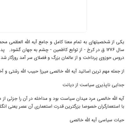
یکى از شخصیتهاى به تمام معنا کامل و جامع آیه الله العظمى م
سال 1276 ق در کرخ - از توابع کاظمین - چشم به جهان گشو
دروس حوزوى پرداخت و از عالمان بزرگ و فضلاى سر آمد روزگار شد
از جمله مهم ترین اساتید آیه الله خالصى میرزا حبیب الله رشتى و آ
جدایى ناپذیرى سیاست از دیانت
آیه الله خالصى مرد میدان سیاست بود و مداخله در آن را جزئى از د
با استعمارگران خصوصا بزرگترین قدرت استعمارى آن عصر یعنى انگل
حیات سیاسى آیه الله خالصى