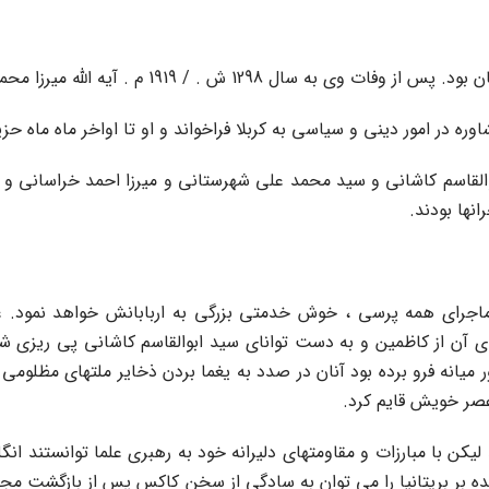
مد تقى شیرازى در شهر سامرا بود که بعدها به کربلا تغییر یافت .
 ابوالقاسم کاشانى و سید محمد على شهرستانى و میرزا احمد خراسانى
نها بودند.
جراى همه پرسى ، خوش خدمتى بزرگى به اربابانش خواهد نمود. غاف
میانه فرو برده بود آنان در صدد به یغما بردن ذخایر ملتهاى مظلومى 
 عصر خویش قایم کرد.
لیکن با مبارزات و مقاومتهاى دلیرانه خود به رهبرى علما توانستند 
 بریتانیا را مى توان به سادگى از سخن کاکس پس از بازگشت مجدد وى