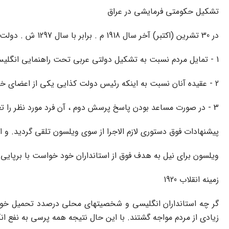
تشکیل حکومتى فرمایشى در عراق
در 30 تشرین (اکتبر) آخر سال 1918 م . برابر با سال 1297 ش . دولت انگلستان طى تلگرافى از ویلسون خواست از مردم عراق نسبت به سه موضوع ذیل پرسش کند و نظر آنان را جویا شود:
1 - تمایل مردم نسبت به تشکیل دولتى عربى تحت راهنمایى انگلیس
2 - عقیده آنان نسبت به اینکه رئیس دولت کذایى یکى از اعضاى خاندان شریف باشد.
3 - در صورت مساعد بودن پاسخ پرسش دوم ، آن فرد مورد نظر را تعیین کنند.
پیشنهادات فوق دستورى لازم الاجرا از سوى ویلسون تلقى گردید. و ا
ویلسون براى نیل به هدف فوق از استانداران خود خواست با برپایى 
زمینه انقلاب 1920
گر چه استانداران انگلیسى و شخصیتهاى محلى درصدد تحمیل خواست
زیادى از مردم مواجه گشتند. با این حال نتیجه همه پرسى به نفع انگلستان تمام شد