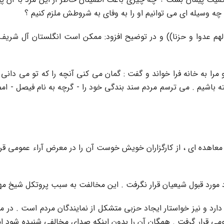
چه وسیله اى مى توانیم او را به وفاى به شروطش ملزم کنیم ؟
هم عدوا و حزنا)) و در توضیح افزود: ممکن است انگلستان آل شریف ر
او مرا به خانه فرا خواند و گفت : گمان مى کنى آنچه را که تو مى دا
ته باشیم . مى ترسم مردم سند بندگى خود را - گرچه به نام فیصل - ام
اهده اى ، از کارگزاران خویش خوست آن را در معرض آراء عمومى قرار
ورد قبول شیعیان قرار نگرفت . این مخالفت به سبب پروتکل شیخ مهد