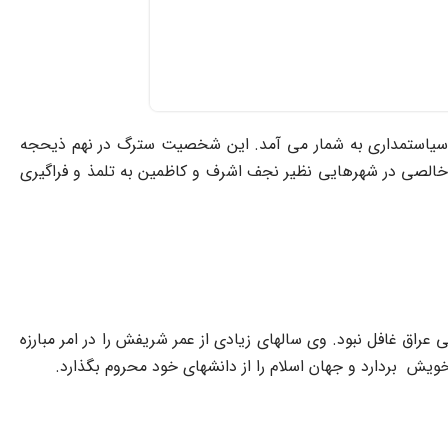
 و سیاستمدارى به شمار مى آمد. این شخصیت سترگ در نهم ذیحجه
لله خالصى در شهرهایى نظیر نجف اشرف و کاظمین به تلمذ و فراگیرى
عراق غافل نبود. وى سالهاى زیادى از عمر شریفش را در امر مبارزه
 ‍ بردارد و جهان اسلام را از دانشهاى خود محروم بگذارد.