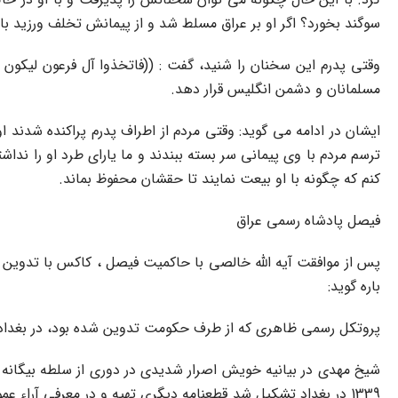
سوگند بخورد؟ اگر او بر عراق مسلط شد و از پیمانش تخلف ورزید با 
وقتى پدرم این سخنان را شنید، گفت : ((فاتخذوا آل فرعون لیکون ل
مسلمانان و دشمن انگلیس قرار دهد.
ایشان در ادامه مى گوید: وقتى مردم از اطراف پدرم پراکنده شدند 
ترسم مردم با وى پیمانى سر بسته ببندند و ما یاراى طرد او را نداش
کنم که چگونه با او بیعت نمایند تا حقشان محفوظ بماند.
فیصل پادشاه رسمى عراق
پس از موافقت آیه الله خالصى با حاکمیت فیصل ، کاکس با تدوین مع
باره گوید:
پروتکل رسمى ظاهرى که از طرف حکومت تدوین شده بود، در بغداد م