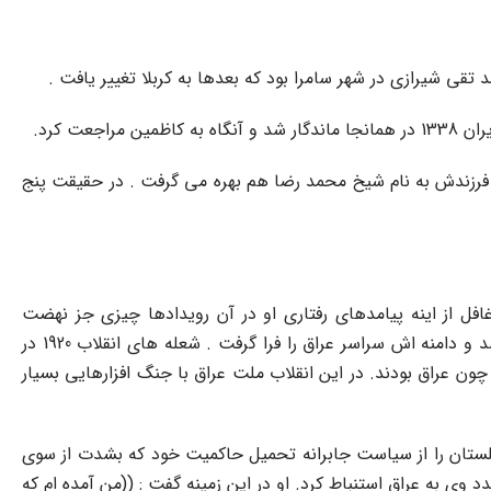
 و فرزندش به نام شیخ محمد رضا هم بهره مى گرفت . در حقیقت پنج
ل از اینه پیامدهاى رفتارى او در آن رویدادها چیزى جز نهضت
مسلحانه و انقلاب 1920 در عراق به وجود نیاورد. انقلابى که پایه هاى آن از کاظمین و به دست تواناى سید ابوالقاسم کاشانى پى ریزى شد و دامنه اش سراسر عراق را فرا گرفت . شعله هاى انقلاب 1920 در
چون عراق بودند. در این انقلاب ملت عراق با جنگ افزارهایى بسیار
انگلستان را از سیاست جابرانه تحمیل حاکمیت خود که بشدت از سوى
 به عراق استنباط کرد. او در این زمینه گفت : ((من آمده ام که