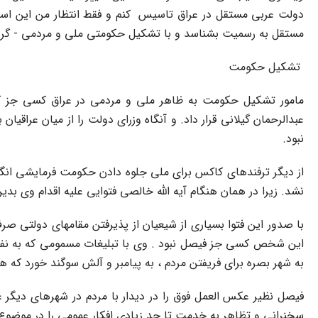
دولت عربى مستقل در عراق تاسیس ‍ کنم و فقط انتظار من این است 
مستقل به رسمیت بشناسد و با تشکیل حکومتى ملى و مردمى - گر چ
تشکیل حکومت
مامور تشکیل حکومت به ظاهر ملى و مردمى در عراق کسى جز کاک
عبدالرحمان گیلانى قرار داد. و آنگاه وزراى دولت را از میان عراقیا
نبود.
از دیگر ترفندهاى کاکس براى ملى جلوه دادن حکومت فرمایشى انگلی
نشد. زیرا در همان هنگام آیه الله خالصى فتوایى علیه اقدام وى بد
با صدور این فتوا بسیارى از شیعیان از پذیرفتن مقامهاى دولتى ص
این شخص کسى جز فیصل نبود . وى با تبلیغات مسمومى که به نفعش 
به شهر بصره براى فریفتن مردم ، به پیامبر و آلش سوگند خورد ک
فیصل نظیر عکس العمل فوق را در دیدار با مردم در شهرهاى دیگر ع
سخنرانى و تظاهر به خدمت تا حد زیادى افکار عمومى را در موضوع