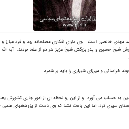
حمد مهدى خالصى است . وى داراى افکارى مصلحانه بود و فرد مبارز
د. پدرش شیخ حسین و پدر بزرگش شیخ عزیز هر دو از علما بودند. آیه ا
.
خوند خراسانى و میرزاى شیرازى را باید بر شمرد.
ین به حساب مى آورد. و از این رو لحظه اى از امور جارى کشورش یعنى 
ستان سپرى کرد. اما این باعث نشد که وى دست از پژوهشهاى علمى خویش