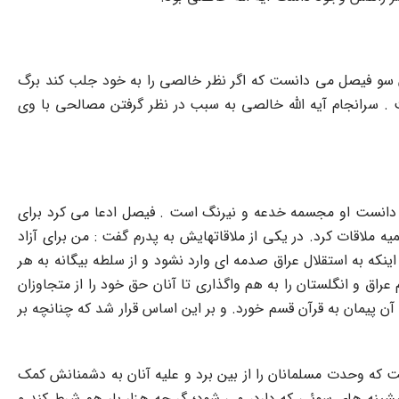
آن سو فیصل مى دانست که اگر نظر خالصى را به خود جلب کند برگ
ت . سرانجام آیه الله خالصى به سبب در نظر گرفتن مصالحى با وى
دانست او مجسمه خدعه و نیرنگ است . فیصل ادعا مى کرد براى
 ملاقات کرد. در یکى از ملاقاتهایش به پدرم گفت : من براى آزاد
نکه به استقلال عراق صدمه اى وارد نشود و از سلطه بیگانه به هر
راق و انگلستان را به هم واگذارى تا آنان حق خود را از متجاوزان
ن پیمان به قرآن قسم خورد. و بر این اساس قرار شد که چنانچه بر
ت که وحدت مسلمانان را از بین برد و علیه آنان به دشمنانش کمک
یشینه هاى سوئى که دارد، مى شود؛ گر چه هزار بار هم شرط کند و