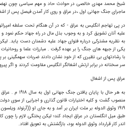
شیخ محمد مهدى خالصى در حوادث حاد و مهم سیاسى چون نهضت مشر
ماجراى جنگ جهانى اول ،در عراق و روى کار آمدن فیصل پس از اشغ
علیه آنان تشویق کرد و به وجوب بذل مال در راه جهاد حکم نمود و د
به نظریه مشترکى درباره فتواى جهاد علیه دشمنان دست یابد. لیکن 
یکى از جبهه هاى جنگ را بر عهده گرفت . مبارزات علما و روحانیات 
با رشادتهاى بى نظیرى که از خود نشان دادند ضربات سهمگینى بر پی
سر سختانه در برابر ارتش اشغالگر انگلیس مقاومت کردند و اگر پی
عراق پس از اشغال
به هر حال با 
1919 وثوق الدوله بر ملت ایران بر آمد و به جاى او ((آرنولد 
اندر کار قرارداد وثوق الدوله بود، بازگشتش به تعویق افتاد.