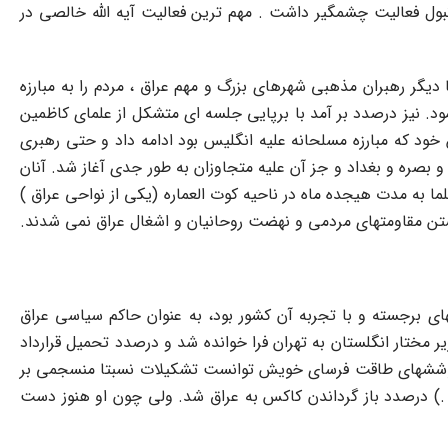
ل فعالیت چشمگیر داشت . مهم ترین فعالیت آیه الله خالصى در
تورى عثمانى بود - به سال 1914 م / 1293 ش . آیه الله خالصى همگام با دیگر رهبران مذهبى شهرهاى بزرگ و مهم عراق ، مردم را به مبارزه
مود. نیز درصدد بر آمد با برپایى جلسه اى متشکل از علماى کاظمین
 خود که مبارزه مسلحانه علیه انگلیس بود ادامه داد و حتى رهبرى
و بصره و بغداد و جز آن علیه متجاوزان به طور جدى آغاز شد. آنان
ا به مدت هیجده ماه در ناحیه کوت العماره (یکى از نواحى عراق )
کستن مقاومتهاى مردمى و نهضت روحانیان و اشغال عراق نمى شدند.
ى کاکس )) که از شخصیتهاى برجسته و با تجربه آن کشور بود، به عنوان حاکم سیاسى عراق
لت متبوعش بدو واگذار گردید. در سال 1297 ش . ((کاکس )) به عنوان وزیر مختار انگلستان به تهران فرا خوانده شد و درصدد تحمیل قرارداد
سون با کوششهاى طاقت فرساى خویش توانست تشکیلات نسبتا منسجمى بر
لستان در عراق ایجاد کند؛ لیکن پختگى لازم را چون کاکس نداشت . به همین دلیل انگلستان در تابستان 1919 م . (1297 ش .) درصدد باز گرداندن کاکس به عراق شد. ولى چون او هنوز دست