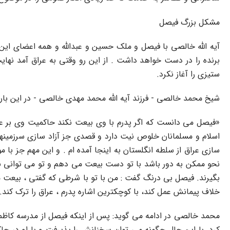
مشکل بزرگ فیصل
آیه الله خالصى با فیصل و ملک حسین و عبدالله و همه اعضاى این
برنده را در دست خواهد داشت . از این رو وقتى به عراق آمد نهای
ستیزى را آغاز نکرد.
شیخ محمد خالصى - فرزند آیه الله محمد مهدى خالصى - در این باره
«فیصل مى دانست که اگر پدرم با وى بیعت نکند حاکمیت وى بر 
اسلام و مسلمانان خلوص نیت دارد و قصدى جز آزاد سازى سرزمینهاى 
سازى عراق از سلطه انگلستان به اینجا آمده ام . و این مهم جز با
نحو ممکن به دور باشد با تو دست بیعت مى دهم و تو مى توانى به حک
بگیرند. فیصل بى درنگ گفت : من با تو با شرطى که گفتى ، بیعت مى
خلاف پیمانش عمل کند، با کوچکترین اشاره پدرم ، عراق را ترک کند.
محمد خالصى در ادامه مى گوید: پس از اینکه فیصل از مدرسه کاظمی
کرد. با این حال چگونه مى توان سخنانش را پذیرفت و با او در حا