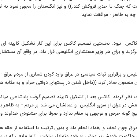
که جنگ تا حدى فروکش کند.)) و نیز انگلستان را مجبور نمود به ظا
ه به ظاهر - موافقت نماید.
س ‍ نبود. نخستین تصمیم کاکس براى این کار تشکیل کابینه اى مو
ن برگزید و براى هر وزیر مستشارى انگلیسى قرار داد. در واقع آن مستش
س و برقرارى ثبات سیاسى در عراق وارد کردن شمارى از مردم عراق - خ
ین مضمون صادر کرد: ((داخل شدن در پستهاى دولتى حرام و به مثابه هم
رف نظر کردند. کاکس بعد از تشکیل کابینه تصمیم گرفت پادشاهى میانه
در عراق از سوى انگلیس ‍ و عمالشان مى شد بر مردم - به ظاهر با 
ه هیچ گونه حرص و توجهى به مقام ندارد و صرفا براى خشنودى خداوند
راق چون نجف و بغداد انجام داد و بدین ترتیب با استفاده از حقه 
 حاکمیت خویش بر عراق ، به خود متمایل ساخت . تنها مانعى که بر س