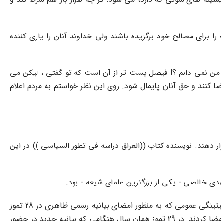
ا براى مصالح خود برگزیده باشند ولى خداوند آنان را یارى کننده
نى من نمى دانم ؟! فیصل پست تر از آن است که تو گفتى ، لیکن مى
ضا کنند و حق آنان پایمال شود. روى این نظر خواستم به مردم اعلام
 دهند. نویسنده کتاب ((العراق دراسه فى تطور السیاسى )) در این
ى خالصى - یکى از بزرگترین علماى شیعه - بود.
شیخ مهدى در بیانیه خویش اصرار شدیدى در دورى از سلطه بیگانه دارد و نیز خواستار ایجاد حزبى متشکل از نمایندگان مردم است . در میتینگى عمومى که به منظور امضاى بیانیه رسمى ظاهرى در 28 تموز
1339 در بغداد تشکیل شد قطعنامه دیگرى تهیه و در معرفى آراء عمومى قرار گرفت . همگان آن را بدون اینکه صداى مخالفى شنیده شود امضا کردند. در 29 تموز همان سال هنگامى که بیانیه جدید در حضور