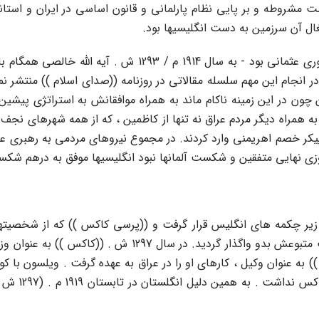
وطه و بر پایى نظام پارلمانى و قانون اساسى در ایران و استانبو
ال آن سرزمین به دست انگلیسیها بود.
در پى تهاجم انگلیس به عراق - که در آن هنگام تحت سلطه امپرا
ر انجام این مهم سلسله مقالاتى در روزنامه ((صداى اسلام )) منتشر ن
چون در این زمینه ناکام ماند به همراه موافقانش به استراتژى پیشین
به همراه دیگر مردم عراق نه تنها از کاظمین ، که از همه شهرهاى نجف 
کر خصم اهریمنى وارد کردند. در مجموع نیروهاى مردمى به رهبرى علم
روزى نهایى متفقین و شکست آلمانها نبود انگلیسیها موفق به درهم ش
پایان یافتن جنگ جهانى اول به سال 1918 م . عراق زیر چکمه هاى انگلیس قرار گرفت و ((پرس
منصوب گشت و کلیه اختیارات قانون گذارى و اجرایى از سوى دو
ویلسون )) به عنوان وکیل ، کارهاى او را در عراق به عهده گرفت . ویل
طبق میل انگ