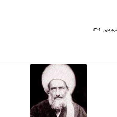
ین 1304