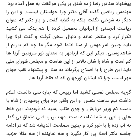
پیشنهاد سناتور رضا زاده شفق بر یکی موافقت به عمل آمده بود.
مهندس ریاضی گفت آقای دکتر چرا حواستان نیست. و این را
دیگر به شوخی نگفت بلکه به گلایه گفت. و باز دکتر که عنوان
ریاست انجمنی از ایرانیان تحصیل کرده را هم یدک می کشید
تکرار کرد و منتظر نماند و دنبال سخن گرفت و گفت اولا چرا
باید چنین امر مهمی از سنا ابتدا شود مگر ما چه کم داریم از
شاهدوستی. دیگر این که آریامهر به معنای نور سرزمین آریا ها
کم است و شاه را شان بالاتر از این هاست و مجلس شورای ملی
باید این طرح را با اصلاح برگرداند به سنا. و پیشنهاد لقب جهان
مهر است، چرا که ایشان نورجهان اند نه فقط آریا ها.
گرچه مجلس نفسی کشید اما رییس که چاره نمی دانست اعلام
داشت نیم ساعت تنفس. و این وقتی بود برای پرسیدن از شاه یا
دست کم وزیر دربارش. و چون عتاب رسید که فرمودند این غلط
های زیادی به شما نیامده است. مهندس ریاضی متملق بی گدار
به آب زده را با خبر کرد و چنین مصلحت اندیشه شد که در ادامه
جلسه دکتر اصلا پی کار نگیرد و سه نماینده از سه مثلا حزب،