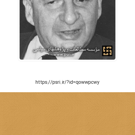
https://psri.ir/?id=qowwpcwy