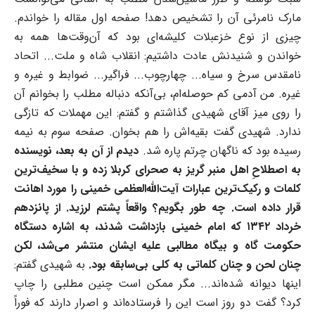
مارک نامرئی آن را تشخیص دهد! صفحه اول مقاله را خواندم.
چیزی از نوع خزعبلات کلیشه‌ای بود که آن‌وقت‌ها همه به
خواندن و شنیدنش عادت داشتیم: انقلاب شاه و ملت... اتحاد
نامقدس سرخ و سیاه... چهارچوب... فراگیر... ضوابط و غیره و
غیره. من آدمی کم حوصله‌ام، بی‌آنکه دنباله مطلب را بخوانم آن
را روی میز آقای شهیدی گذاشتم و گفتم: این مهملات که تازگی
ندارد. شهیدی گفت بقیه‌اش را هم بخوان. صفحه سوم به نیمه
رسیده بود که ناگهان چرتم پاره شد.
دیدم از آن به بعد، نویسنده
به اصطلاحِ اهل منبر گریز به صحرای کربلا زده و با سخیف‌ترین
کلمات و رکیک‌ترین عبارات آیت‌الله‌‌العظمی خمینی را مورد اهانت
قرار داده است. چه طور بگویم؟ واقعاً پشتم لرزید. از پانزدهم
خرداد ۱۳۴۲ که امام خمینی بازداشت شدند، به اشاره دستگاه
حکومت گاه و بیگاه مطالبی علیه ایشان منتشر می‌شد، لکن
چنان لحن و چنان کلماتی به کلی بی‌سابقه بود.
به شهیدی گفتم:
اینها دیوانه شده‌اند... مگر ممکن است چنین مطلبی را چاپ
کرد؟ گفت دو روز است این را فرستاده‌اند و اصرار دارند که فوراً