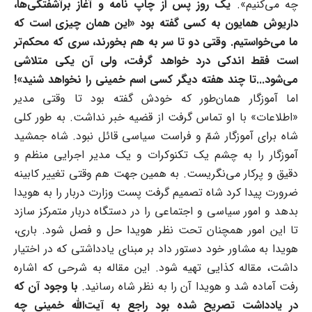
چه می‌کنیم».
یک روز پس از چاپ نامه و آغاز برآشفتگی‌ها،
داریوش همایون به کسی گفته بود «این همان چیزی است که
ما می‌خواستیم. وقتی دو تا سر به هم بخورند، سری که محکم‌تر
است فقط اندکی درد خواهد گرفت، ولی آن یکی متلاشی
می‌شود...تا چند هفته دیگر کسی اسم خمینی را نخواهد شنید»!
اما آموزگار همان‌طور که خودش گفته بود تا وقتی مدیر
«اطلاعات» با او تماس گرفت از قضیه خبر نداشت. به طور کلی
شاه برای آموزگار شمّ و فراست سیاسی قائل نبود. شاه جمشید
آموزگار را به چشم یک تکنوکرات و یک مدیر اجرایی منظم و
دقیق و پرکار می‌نگریست. به همین جهت هم وقتی تغییر کابینه
ضرورت پیدا کرد شاه تصمیم گرفت پست وزارت دربار را به هویدا
بدهد و امور سیاسی و اجتماعی را در دستگاه دربار متمرکز سازد
تا این امور همچنان تحت نظر هویدا حل‌ و فصل شود. باری،
هویدا به مشاور خود دستور داد بر مبنای یادداشتی که در اختیار
داشت، مقاله کذایی تهیه شود. این مقاله به شرحی که اشاره
رفت آماده شد و هویدا آن را به نظر شاه رسانید.
با وجود آن که
در یادداشت تصریح شده بود راجع به آیت‌الله خمینی چه