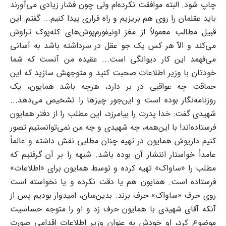
چاپ شود. البته موافقت نکرده‌ام ولی چون فشار زیادی می‌آورند
باید عقلمان را روی هم بریزیم و راه فراری پیدا کنیم... گفتم: این
قبیل مطالب معمولاً از مغز اونیفورم‌پوش‌های کله‌پوک تراوش
می‌کند و الاّ هر کس یک جو عقل در سرداشته باشد به آسانی
می‌فهمد این کار دیوانگی است... عقیده من آنست که شما
خودتان با وزیر اطلاعات صحبت کنید و متوجهش سازید که این
حماقت چه عواقبی در بر دارد، هرچه باشد همایون، یک
روزنامه‌نگار بوده است و این‌جور چیزها را تشخیص می‌دهد...
شهیدی گفت: خدا پدرت را بیامرزد، این مطلب را از دفتر همایون
فرستاده‌اند! با این‌همه، چه شهیدی و چه من نمی‌توانستیم تصور
کنیم داریوش همایون در تهیه چنان مطلبی نقش داشته و عالماً
عامداً خواستار انتشار آن بوده باشد. شبهه را بر آن گرفتیم که
مطلب را «ساواک» تهیه کرده و توسط همایون برای «اطلاعات»
فرستاده است. همایون هم یا دقت نکرده و یا نخواسته است
روی حرف «ساواک» حرف بزند. بدین‌سان، امیدوار بودیم پس از
آنکه آقای شهیدی با همایون حرف زد و او را متوجه حساسیت
موضوع کرد، او خودش به عنوان وزیر اطلاعات اقدامی صورت