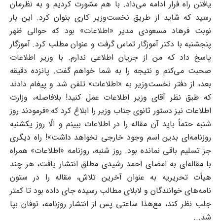
یافتن راه فرار ادامه می‌داد. با هم مشورت کردیم و به نظرمان
رسید که شاید از طریق نخست‌وزیر کاری بتوان کرد. این بار
نوبت فرهاد مسعودی مدیر «اطلاعات» بود که حوالی ظهر
پنجشنبه با دکتر آموزگار تماس گرفت و عنوان مطلب کرد. آموزگار
پاسخ داد که من از جریان اطلاعی ندارم. با وزیر اطلاعات
صحبت می‌کنم و نتیجه را به شما خواهم گفت. پانزده دقیقه
بعد، از دفتر نخست‌وزیر به «اطلاعات» تلفن شد و پیغام دادند
که طبق نظر آقای وزیر اطلاعات عمل کنید! بلافاصله، وزارت
اطلاعات نیز دستور ثانوی جناب وزیر را ابلاغ کرد که:«فرمودند روز
شنبه حتماً باید آن مقاله را در اطلاعات ببینم و الّا روز یکشنبه
روزنامه‌ای بدین اسم وجود خارجی نخواهد داشت»! راه دیگری
جز تسلیم باقی نمانده بود. روز شنبه، روزنامه «اطلاعات» همراه
با مقاله‌ای به امضای احمد رشیدی مطلق انتشار یافت، هر چند
هیأت تحریریه به عنوان آخرین تلاش، مقاله را در ستون
نامه‌های خوانندگان و لابلای مطالب رسیده جای داده بود تا کمتر
جلب نظر کند، مع‌هذا ساعتی پس از انتشار روزنامه، توفان بپا
شد...