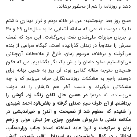
دهد و روزنامه را هم از محظور برهاند.
صبح روز بعد -پنجشنبه- من در خانه بودم و قرار دیداری داشتم
با یک دوست قدیمی که سابقه آشنایی ما به سال‌های ۲۹ و ۳۰
و جریان مبارزات ملی‌شدن نفت برمی‌گشت. این مرد که نصف
عمرش را متناوباً در زندان گذرانیده است، گهگاه سراغی از بنده
می‌گرفت و برخلاف مرسوم زمان، فارغ از ملاحظات آن‌چنانی
می‌توانستیم سفره دلمان را پیش یکدیگر بگشاییم. من که فکرم
همچنان متوجه مقاله کذایی بود، آن روز به همین بهانه برای
دوستم راجع به مشکلات روزنامه‌نگاران حرف می‌زدم که با چه
مشکلاتی درگیرند و دست آخر هم کارشان را نه دولت
می‌پسندد، نه مردم!
در همین حال تلفن زنگ زد. گوشی را
برداشتم. از آن طرف سیم صدای گرفته و بغض‌آلود احمد شهیدی
را شنیدم که معلوم شد از نصیحت و اندرز و خیراندیشی در
مکالمه تلفنی با داریوش همایون چیزی جز نیش غولی و زخم
زبان و سرکوفت و ناروا عاید نساخته است! جناب وزارت‌مآب،
لحظاتی در کمال خونسردی به استدلال آقای شهیدی گوش