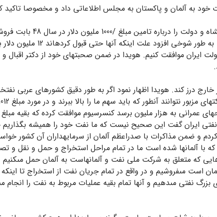
 خود به آلمان و پاکستان به مجلس اطلاعاتى داد و مخصوصا تاکید کرد
آقاى هویدا درباره مذاکرات نف
1000 ملیون دلار مبلغ 1012 ملیون 
مبلغ 1000 ملیون دلار مورد تقاضاى دولت ایران موافقت کنیم. هویدا در ضمن صحبت‏هاى خود
.
رج درز کند. هویدا اظهار نمود اگر به طور دقیق کشورهاى عربى نفت‏خیز
براى اجراى طرحهاى عمرانى به هزار ملیون برسد کنسرسیوم موافقت کرده که بقیه م
 نفتى ایران گفت این صحیح نیست که ما نفت خود را همیشه بگذاریم خا
ردم و ضمن مذاکرات با صدراعظم آلمان از سرمایه‏داران آن کشور خواست
 که با آلمان‏ها شده است ما در تمام مراحل استخراج و حمل و نقل و ت
ایى که متعلق به شرکت ملى نفت و آلمانهاست به آلمان حمل مى‏کنیم و
 آلمان است مى‏فروشیم و در واقع در تمام جریان نفت از استخراج تا ا
بزرگ نفتى مى‏دهیم و آنها تمام بقیه عملیات مربوط به نفت را انجام مى‏