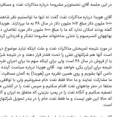
در این جلسه آقاى نخست‏وزیر مشروحا درباره مذاکرات نفت و مسافرت
گفته بودند امکان ندارد که ما با 
بهانه‏هاى کنسرسیوم را خنثى ساخته‏اند مشروحا تشکر و قدردانى کرد
در مورد نتیجه ثمربخش مذاکرات نفت و علت اینکه نباید موضوع در خا
یا از فروش در سال 48 است ولى براى اینکه سهم ما 
نتیجه براى ایران یکى خواهد بود. آقاى هویدا درباره سیاست آینده
دامن آنها بشویم و روى همین نظریه من (هویدا) به آلمان مسافرت ک
ما مشارکت نمایند و ما حالا فقط نفت خام مى‏فروشیم ولى با توافقى
متفقا در حفر چاههاى نفت اقدام مى‏کنیم و سپس نفت را در کشتى ه
تصفیه مى‏کنیم و آنگاه نفت را در پمپ بنزینى که متعلق به ایران و
که حالا این طور نیست و ما فقط نفت خام را در بندر تحویل شرکت‏هاى 
است.