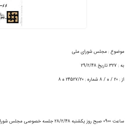
موضوع : مجلس شوراى ملى
به : 327 تاریخ 29/2/48
از : 20 / ه / 8 شماره : 24527/20 ه 8
ساعت 0900 صبح روز یکشنبه 28/2/48 جلسه خصوصى مجلس شوراى ملى بنا به تقاضاى آقاى هویدا نخست‏وزیر تشکیل گردید.