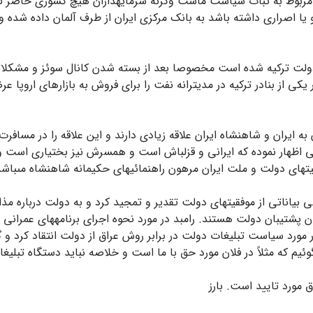
ارد مربوط به ثبات سیاست ماست وگرنه سرمایه‏داران هیچ کشورى حاضر نب
تقاضا کند و یا اصرارى داشته باشد به بانک مرکزى ایران از طرف آلمان داده 
 دولت ترکیه شده است مخصوصا بعد از بسته شدن کانال سوئز و مشکلات
 یکى از بنادر ترکیه در مدیترانه نفت را براى فروش به بازارهاى اروپا 
 به ایران و شاهنشاه ایران علاقه زیادى دارند و این علاقه را در مس
اظهار نموده که ایرانى و قزلباش است و همسرش نیز بختیارى است و 
قیت‏هاى دولت و ملت ایران مرهون راهنمائیهاى حکیمانه شاهنشاه مى‏باشد
 طى بیاناتى از موفقیت‏هاى دولت تقدیر و تمجید کرد و به دولت دربار
ان پشتیبان دولت هستند. رامبد در مورد نحوه اجراى برنامه‏هاى عمرانى 
د سیاست تبلیغات دولت در برابر روش عراق از دولت انتقاد کرد و گفت 
بگوئیم که مثلاً در فلان مورد حق با ما است و خلاصه نباید دستگاه تبلیغ