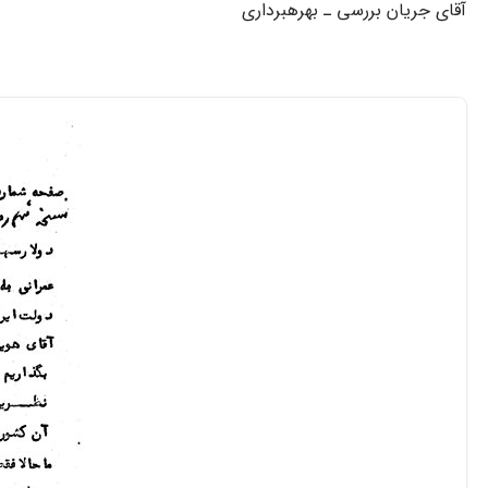
آقاى جریان بررسى ـ بهره‏بردارى