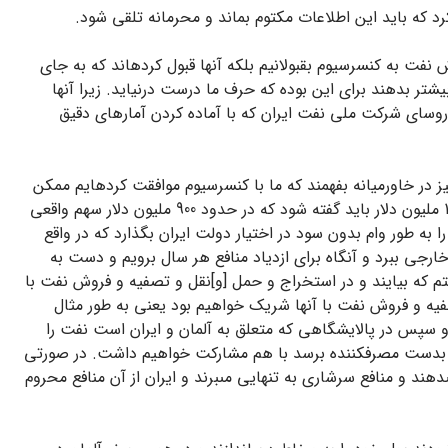
 که باید این اطلاعات مکتوم بماند و محرمانه تلقى شود.
ت گفت نه تنها ما توانستیم نظر شاهنشاه و دولت را درباره تامین مبلغ /1000 ملیون دلار در سال 48 بابت فروش نفت به کنسرسیوم بقبولانیم بلکه آنها قبول کرده‏اند که به جاى
دلار در سال 48 به ما بپردازند. هویدا به طور شوخى افزود علت اینکه آنها حتى قبول کرده‏اند 12 ملیون دلار بیشتر بدهند براى این بوده که حرف ما درست درنیاید. زیرا آنها
 از دکتر اقبال و روساى شرکت ملى نفت ایران که با آماده کردن آمارهاى دقیق
 در خاورمیانه بفهمند که ما با کنسرسیوم موافقت کرده‏ایم ممکن
است آنها هم شرکت‏هاى نفتى را تحت فشار قرار دهند و در نتیجه شرکت‏هاى مزبور نتوانند آنطور که باید سهم ما را بالا ببرند و در مورد مبلغ 1012 ملیون دلار باید گفته شود که در حدود 900 ملیون دلار سهم واقعى
بلغ را به طور وام بدون سود در اختیار دولت ایران بگذارد که در واقع
رجى ببرد و آنگاه براى ازدیاد منافع هر سال برویم و دست به
م که بیایند و در استخراج و حمل [و]نقل و تصفیه و فروش نفت با
صفیه و فروش نفت با آنها شریک خواهیم بود یعنى به طور مثال
 سپس در پالایشگاهى که متعلق به آلمان و ایران است نفت را
ینکه بدست مصرف‏کننده برسد با هم مشارکت خواهیم داشت. در صورتى
دهند و منافع سرشارى به تنهایى مى‏برند و ایران از آن منافع محروم