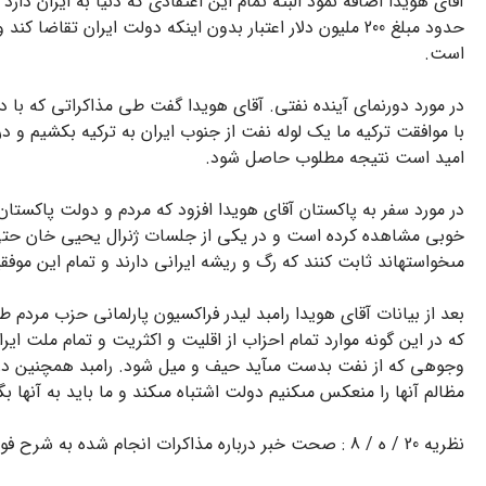
آقاى هویدا اضافه نمود البته تمام این اعتقادى که دنیا به ایران د
حدود مبلغ 200 ملیون دلار اعتبار بدون اینکه دولت ایران 
است.
در مورد دورنماى آینده نفتى. آقاى هویدا گفت طى مذاکراتى که با
با موافقت ترکیه ما یک لوله نفت از جنوب ایران به ترکیه بکشیم و در
امید است نتیجه مطلوب حاصل شود.
در مورد سفر به پاکستان آقاى هویدا افزود که مردم و دولت پاکستان
خوبى مشاهده کرده است و در یکى از جلسات ژنرال یحیى خان حتى 
مى‏خواسته‏اند ثابت کنند که رگ و ریشه ایرانى دارند و تمام این موف
بعد از بیانات آقاى هویدا رامبد لیدر فراکسیون پارلمانى حزب مردم
که در این گونه موارد تمام احزاب از اقلیت و اکثریت و تمام ملت ایر
وجوهى که از نفت بدست مى‏آید حیف و میل شود. رامبد همچنین در مور
مظالم آنها را منعکس مى‏کنیم دولت اشتباه مى‏کند و ما باید به آنها 
نظریه 20 / ه / 8 : صحت خبر درباره مذاکرات انجام شده به شرح فوق مورد تایید است. بارز