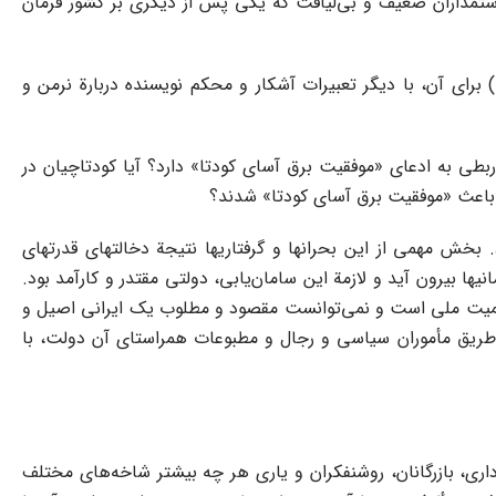
یاستمداران ضعیف و بی‌لیاقت که یکی پس از دیگری بر کشور فرمان
 قرار دادن آن در دایرة احتمال و به کار بردن واژه may (در متن انگلیسی کتاب) برای آن، با دیگر تعبیرات آشکار و محکم نویسنده دربارة نرمن و
ربطی به ادعای «موفقیت برق آسای کودتا» دارد؟ آیا کودتاچیان در
و باعث «موفقیت برق آسای کودتا» شدند؟
روطه و بعد از آن بود. بخش مهمی از این بحرانها و گرفتاریها نتیجة دخالتهای قدرتهای
ها بیرون آید و لازمة این سامان‌یابی، دولتی مقتدر و کارآمد بود.
و حاکمیت ملی است و نمی‌توانست مقصود و مطلوب یک ایرانی اصیل و
های پیدا و پنهان و جوسازیهای انگلیس از طریق مأموران سیاسی و رجال و مطبوعات همراستای آن دولت، با
بانی بخشهای بزرگ دستگاه اداری، بازرگانان، روشنفکران و یاری هر چه بیشتر شاخه‌های مختلف