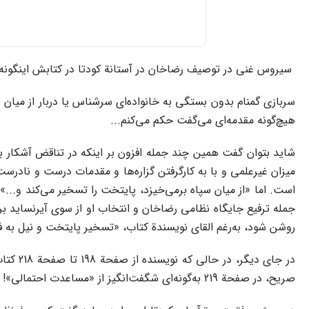
سیروس غنی در توصیف رضاخان در آستانة کودتا در کتابش اینگونه 
سربازی گمنام بدون بستگی به خانواده‌ای سرشناس یا دربار از میان سپ
هیچ‌گونه مقدمه‌ای می‌گفت حکم می‌کنم...
شاید بتوان گفت همین چند جمله افزون بر اینکه در تناقض آشکار 
میزان غیرعلمی و با به‌ کارگرفتن گزاره‌ها و مقدمات درست و نادرس
است. اما «از میان سپاه برمی‌خیزد، پایتخت را تسخیر می‌کند و...» خل
جمله ترفیع جایگاه نظامی رضاخان و انتخاب او از سوی آیرنساید برا
روشن شود، به‌رغم القای نویسندة کتاب، «تسخیر پایتخت و نیل به ف
در جای
صریح، در صفحة 219 به‌گونه‌ای شگفت‌انگیز از «مساعدت احتمالی»! بریتانیا به کودتا سخن به میان آورده و می‌نویسد: