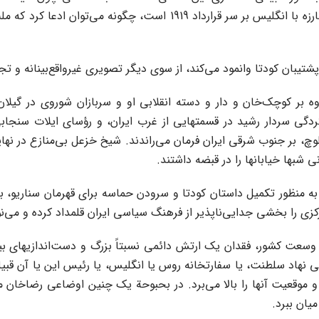
این پرسش جدی مطرح می‌شود که در حالیکه ملت ایران در حال مبارزه با ان
یبان کودتا وانمود می‌کند، از سوی دیگر تصویری غیرواقع‌بینانه و تجزیه
 بر کوچک‌خان و دار و دسته انقلابی او و سربازان شوروی در گیلان، 
دگی سردار رشید در قسمتهایی از غرب ایران، و رؤسای ایلات سنجابی
وچ، بر جنوب شرقی ایران فرمان می‌راندند. شیخ خزعل بی‌منازع در نها
 شبها خیابانها را در قبضه داشتند.
 به منظور تکمیل داستان کودتا و سرودن حماسه برای قهرمان سناریو، 
رکزی را بخشی جدایی‌ناپذیر از فرهنگ سیاسی ایران قلمداد کرده و می‌ن
وسعت کشور، فقدان یک ارتش دائمی نسبتاً بزرگ و دست‌اندازیهای بی
ی نهاد سلطنت، یا سفارتخانه روس یا انگلیس، یا رئیس این یا آن قبیله
و موقعیت آنها را بالا می‌برد. در بحبوحة یک چنین اوضاعی رضاخان
میان ببرد.