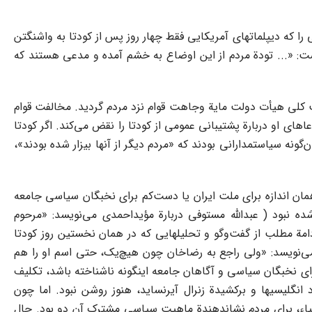
 را که دیپلماتهای آمریکایی فقط چهار روز پس از کودتا به واشنگتن
 است: «... تودة مردم از این اوضاع به خشم آمده و مدعی هستند که
یب کلی هیأت دولت مایة وجاهت قوام نزد مردم گردید. مخالفت قوام
دعاهای او دربارة پشتیبانی عمومی از کودتا را نقض می‌کند. اگر کودتا
نه سیاستمدارانی بودند که «مردم دیگر از آنها بیزار شده بودند»،
وانمود می‌شود که گویا رضاخان در آستانة کودتا، همان اشتهار رضاشاه در شهریور 20 را داشته و به همان اندازه برای ملت ایران یا دست‌کم برای نخبگان سیاسی جامعه
 حتی بسیاری از نخبگان آن شناخته شده نبود ( عبدالله مستوفی دربارة مؤیداحمدی می‌نویسد: «مرحوم
امة مطلب از گفت‌وگو و تحلیلهایی که در همان نخستین روز کودتا
 می‌نویسد: «ولی راجع به رضاخان چون هیچ‌یک، حتی اسم او را هم
رای نخبگان سیاسی و آگاهان جامعه اینگونه ناشناخته باشد، تکلیف
گلیسیها و برکشیدة زنرال آیرنساید، هنوز روشن نبود. اما چون
اء، برای مردم نشاندهندة ماهیت سیاسی مشترک آن دو بود. حال