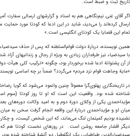
تاریخ ثبت و ضبط است.
اگر آقای غنی نیم‌نگاهی هم به اسناد و گزارشهای ارسالی سفارت آمری
ارسال کرده‌اند را می‌دید، شاید در این ادعا که کودتا مورد حمایت
تمام این قضایا یک کودتای انگلیسی است.»
همین نویسنده، دربارة دولت قوام‌السلطنه که پس از حذف سیدضیاء و
با سیدضیاء نیز طرفداران زیادی به ویژه از رجال و زندانیهای آزاد شده
از آن پشتوانة ادعا شده برخوردار بود، چگونه «ترکیب کلی هیأت دول
«مایة وجاهت قوام نزد مردم» می‌گردد؟ ضمناً بر چه اساسی نویسنده
مؤیداحمدی یکی از وکلای دورة دوم و به امید وکالت دوره‌های بعد
میان او و مؤیداحمدی دربارة این واقعه انجام گرفت سخن به میان 
نشنیده بودیم کمیتمان لنگ می‌ماند، که این شخص کیست، و چکاره اس
دیگر اقشار جامعه روشن است. در روزهای نخست کودتا هم که ایشا
سیدضیاءالدین طباطبایی یک انگلوفیل دو آتشة شناخته شده بود،