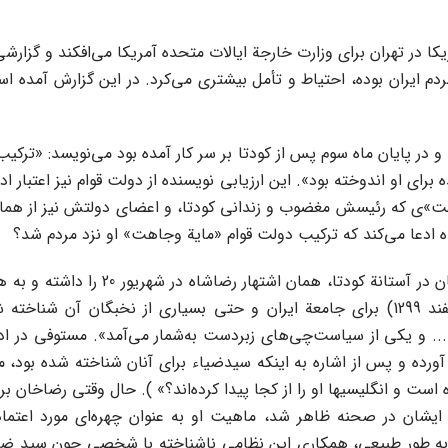
کا در تهران برای وزارت خارجة ایالات متحده آمریکا می‌افکند و گزارشی
 مردم ایران بوده، احتیاط و تأمل بیشتری می‌کرد. در این گزارش آمده
 در پایان ماه سوم پس از کودتا بر سر کار آمده بود می‌نویسد: «ترک
 برای او اندوخته بود». این ارزیابی نویسنده از دولت قوام نیز اعتبار ا
ت»ی که رئیسش مغضوب و زندانی کودتا، و اعضای دولتش نیز از همان‌گو
 ادعا می‌کند که ترکیب دولت قوام «مایة وجاهت» او نزد مردم شد؟
در تاریخنگاری پهلوی‌گرا معمولاً چنین 
شناخته شده بود. واقعیت این است که او تا روز کودتا (سوم اسفند 1299) برای جامعة ایران و
... و یکی از سیاست‌چی‌های زبردست به‌شمار می‌آمد». مستوفی در اد
آورده و پس از اشاره به اینکه سیدضیاء برای آنان شناخته شده بود،
ت و انگلیسیها او را از کجا پیدا کرده‌اند؟» ). حال وقتی رضاخان ب
ن در صحنه ظاهر شد، ماهیت او به عنوان چهره‌ای مورد اعتماد ان
 به طور طبیعی، همکاری این نظامی ناشناخته با شخصی چون سید ضی