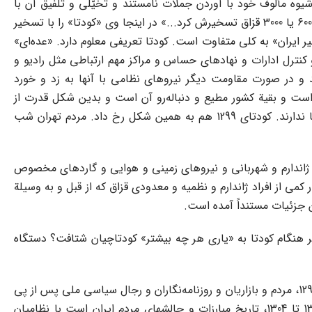
 شیوه مألوف خود با آوردن جملات نامستند و تخیّلی و تلفیق آن با
گزاره‌های مسلم و درست و معادل کردن یک مفهوم با مفهومی دیگر مغالطه می‌کند. می‌گوید: «ایران، حتی در 1299 کشوری نبود که بشود با 600 یا 3000 قزاق تسخیرش کرد...» در اینجا وی «کودتا» را با تسخیر
ر ایران» به کلی متفاوت است. کودتا تعریفی معلوم دارد. «عده‌ای»
کنترل ادارات و نهادهای حساس و مراکز مهم ارتباطی مثل رادیو و
ند و در صورت مقاومت دیگر نیروهای نظامی با آنها به زد و خورد
است و بقیة کشور مطیع و دنباله‌رو آن است و بدین شکل قدرت از
عده‌ای به عدة دیگر منتقل می‌شود. تمام کودتاهایی که در جهان تاکنون رخ داده به همین شکل بوده است. «مردم» هیچ نقشی در کودتا ندارند. کودتای 1299 هم به همین شکل رخ داد. مردم تهران شب
 ژاندارم و شهربانی و نیروهای زمینی و هوایی و گاردهای مخصوص
کمی از افراد ژاندارم و نظمیه و معدودی قزاق که از قبل و به وسیلة
 جزئیات مستنداً آمده است.
فکر هنگام کودتا به «یاری هر چه بیشتر» کودتاچیان شتافت؟ دستگاه
اساساً پشتیبانی مردم از کودتا چیزی است که بعداً، با آشکار شدن ماهیت کودتاچیان و مشاهدة عملکرد آنان، معلوم می‌شود. در کودتای 1299، مردم و بازاریان و روزنامه‌نگاران و رجال سیاسی ملی پس از پی
بردن به اهداف رضاخان و ماهیت کودتا با او به مخالفت برخاستند و در حقیقت تاریخ سیاسی و اجتماعی ایران در فاصله سالهای 1300 تا 1304، تاریخ مبارزات و چالشهای مردم ایران است با نظامیان