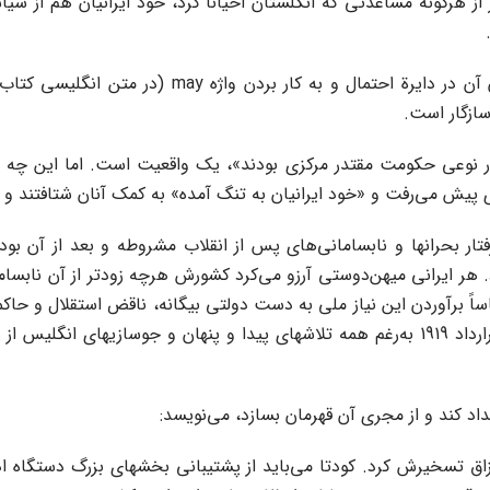
ز هرگونه مساعدتی که انگلستان احیاناً کرد، خود ایرانیان هم از س
پر روشن است که کم‌رنگ کردن نقش بریتانیا در کودتا و
ستار نوعی حکومت مقتدر مرکزی بودند»، یک واقعیت است. اما این چه 
دی پیش می‌رفت و «خود ایرانیان به تنگ آمده» به کمک آنان شتافتند 
ه ایران در فاصلة سالهای 1285-1299 شمسی گرفتار بحرانها و نابسامانی‌های پس از انقلاب مش
 هر ایرانی میهن‌دوستی آرزو می‌کرد کشورش هرچه زودتر از آن نابسامانی
اساساً برآوردن این نیاز ملی به دست دولتی بیگانه، ناقض استقلال 
آزادیخواه و وطن‌دوست باشد. همانطور که کودتا، و پیش از آن، قرارداد 1919 به‌رغم همه تلاش
داد کند و از مجری آن قهرمان بسازد، می‌نویسد:
ی در 1299 کشوری نبود که بشود با 600 یا حتی 3000 تن قزاق تسخیرش کرد. کودتا می‌باید از پشتی