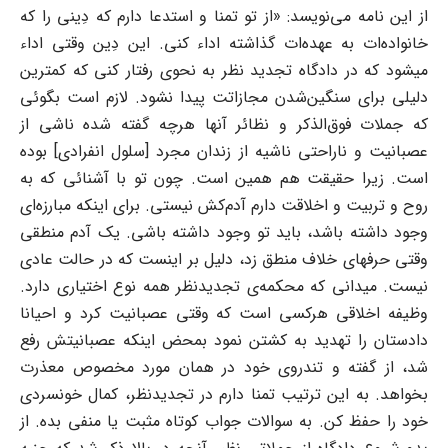
از این نامه می‌نویسد: «از تو تمنا و استدعا دارم که دِینی را که
خانواده‌ات به عهده‌ات گذاشته اداء کنی. این دِین وقتی اداء
میشود که در دادگاه تجدید نظر به نحوی رفتار کنی که کمترین
دلیلی برای سنگین‌شدن مجازاتت پیدا نشود. لازم است بگوئی
که جملات فوق‌الذکر و نظائر آنها هرچه گفته شده ناشی از
عصبانیت و ناراحتی ناشیه از زندان مجرد [سلول انفرادی] بوده
است. زیرا حقیقت هم همین است. چون تو با آشنائی که به
روح و تربیت و اخلاقت دارم آدم‌کش نیستی. برای اینکه مبارزه‌ای
وجود داشته باشد، باید تو وجود داشته باشی. یک آدم منطقی
وقتی حرفهای خلاف منطق زد، دلیل بر اینست که در حالت عادی
نیست. میدانی که محکمه‌ی تجدیدنظر همه نوع اختیاری دارد.
وظیفه اخلاقی هرکسی است که وقتی عصبانیت کرد و احیانا
دادستان را تهدید به کشتن نمود بمحض اینکه عصبانیتش رفع
شد، از گفته و تندروی خود در همان مورد مخصوص معذرت
بخواهد. به این ترتیب تمنا دارم در تجدیدنظر، کمال خونسردی
خود را حفظ کن. به سوالات جواب کوتاه مثبت یا منفی بده. از