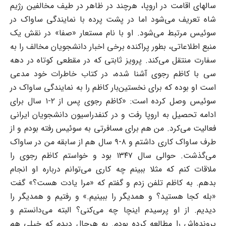
سالهای اقامت در اروپا، هرچند در ظاهر در طیف مخالفین رژیم
شاه تعریف می‌شود اما در پشت پرده با نمایندگی ساواک در
سوئیس مرتبط می‌شود. او با نام مستعار «صفا» در نقش یک
منبع اطلاعاتی، بطور پراکنده برخی اخبار دانشجویان مخالف را به
سفارت منتقل می‌کند. پرویز ثابتی که در مقطعی کوتاه در دهه
سی با کاظم رجوی آشنا شده، در کتاب خاطرات خود مدعی
است او بوده که برای نخستین‌بار کاظم را به نمایندگی ساواک در
سوئیس وصل کرده است: «کاظم رجوی پس از ۲-۱ سال برای
ادامه تحصیل به اروپا رفت و در کنفدراسیون دانشجویان ایرانی
فعالیت می‌کرد. من هم برای مسافرتی به سوئیس رفته بودم و از
طرف ساواک کاری داشتم و ۸-۹ سال هم از سابقه من در ساواک
می‌گذشت. حوالی سال ۱۳۴۷ بود و خواستم کاظم رجوی را
ملاقات کنم که مثلا ببینم چه کاری می‌توانم درباره او انجام
بدهم. به کاظم تلفن زدم و گفتم که «مرا یادت هست؟» گفت
«بله کجا هستید؟ و همدیگر را ببینیم.» و رفتیم و همدیگر را
دیدیم. از او پرسیدم اینچا چه می‌کنی؟ البته می‌دانستم و
پرونده‌اش را مطالعه کرده بودم. به هرحال دیدم که خیلی هم