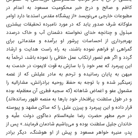
کاظم و صالح و درج خبر محکومیت مسعود به اعدام در
مطبوعات خارجی می‌نویسد «از پیشگاه مقدس استدعا دارد اوامر
ملوکانه شرف صدور یابد که در مورد نامبرده تحقیقات بیشتری
مبذول و چنانچه خدای نخواسته دشمنان آب و خاک درصدد
بهره‌برداری از احساسات پرشور او برآمده و مقدماتی برای
گمراهی او فراهم نموده باشند، به راه راست هدایت و ارشاد
گردد و اگر هم تصور ارتکاب عمل خلافی را نموده باشد، ترحّماً به
این پیرمرد که عمر خود را با سازش به قوت لایموت در خدمت به
میهن به پایان رسانیده و ترحم به مادر علیلش که از غصه
زمینگیر شده و با توجه به حفظ روحیه برادرانش، مشارالیه را
مشمول عفو و اغماض شاهانه (که سجیه فطری آن معظم‌له بوده
و در طول سلطنت پرافتخار خود بارها به منصه ظهور رسانده‌اند)
قرار داده و این پیرمرد و پیرزن علیل را که ساکن مشهد و پیوسته
در حرم مطهر حضرت رضا علیه‌السلام دعاگوی دولت علّیه و
خاندان جلیل سلطنت بوده و می‌باشیم شادمان فرمایند.» پس از
پدر، منیره خواهر مسعود و پیش از او هوشنگ، دیگر برادر