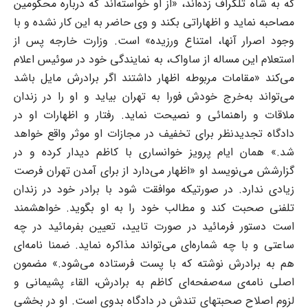
که به شاه تلگراف زده‌اند، «از او خواسته‌اند که درباره محکومین
مصاحبه نماید و اظهاراتی بکند و وی حاضر به این کار نشده و با
وجود اصرار آنها، امتناع ورزیده» است. وزارت خارجه پس از
استعلام این مساله از ساواک، به نمایندگی خود در سوئیس اعلام
می‌کند «مقامات مربوطه اظهار داشتند اگر برادرش مایل باشد
می‌تواند به‌خرج خودش فورا به تهران بیاید و او را در زندان
ملاقات و راهنمائی و نصیحت نماید. رفتار و اظهارات او در
دادگاه تجدیدنظر برای تخفیف در مجازات او موثر واقع خواهد
شد.» همان ایام پرویز خوانساری با کاظم دیدار کرده و در
گزارشش می‌نویسد او «اظهار می‌دارد از برای آمدن تهران فرصت
زیادی ندارد. در صورتیکه موافقت شود با برادر خود در زندان
تلفنی صحبت کند و مطالب خود را به او بگوید. خواهشمند
است دستور فرمائید در صورت تایید، تعیین بفرمائید در چه
ساعتی و با چه شماره‌ای می‌‎تواند مذاکره نماید. ضمنا نامه‌ای
هم به برادرش نوشته که با پست فرستاده می‌شود.» مضمون
اصلی نامه‌ی سه‌صفحه‌ای کاظم به برادرش، القاء پشیمانی و
لزوم اصلاح صحبتهای تندش در دادگاه بدوی است. او در بخشی