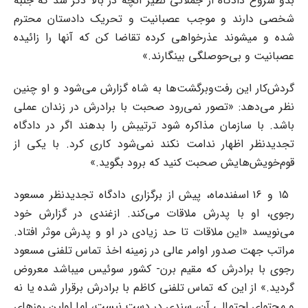
بدو شروع دادگاه از جملاتی نظیر آنچه در بالا ذکر شد که جنبه
شخصی دارند و موجب عصبانیت و تحریک دادستان محترم
شده و میشوند عذرخواهی کرده تقاضا کن که آنها را زائیده
عصبانیت و بی‌حوصلگی بینگارند.»
گردش‌کار این رفت‌وبرگشت‌ها به شاه گزارش می‌شود و او چنین
نظر می‌دهد: «تصور نمی‌رود صحبت با برادرش در زندان عملی
باشد. با سازمان مذاکره شود ترتیبش را بدهند اگر در دادگاه
تجدید‌نظر اظهار ندامت نکند نمی‌شود کاری کرد. با یکی از
قوم‌خویش‌هایش صحبت کنید که برود بگوید.»
۱۵ و ۱۶ اسفندماه، پیش از برگزاری دادگاه تجدیدنظر مسعود
رجوی، او با پدرش ملاقات می‌کند. ازغندی در گزارش خود
می‌نویسد «این ملاقات تا حد زیادی در او و پدرش موثر افتاد.
مراتب جهت صدور اوامر عالی در زمینه اخذ تماس تلفنی مسعود
رجوی با برادرش که مقیم برن- کشور سوئیس میباشد معروض
گردید.» از این که تماس تلفنی کاظم با برادرش برقرار شده یا نه
و محتوای احتمالی آن، سندی در دست نیست، اما اولین روزهای