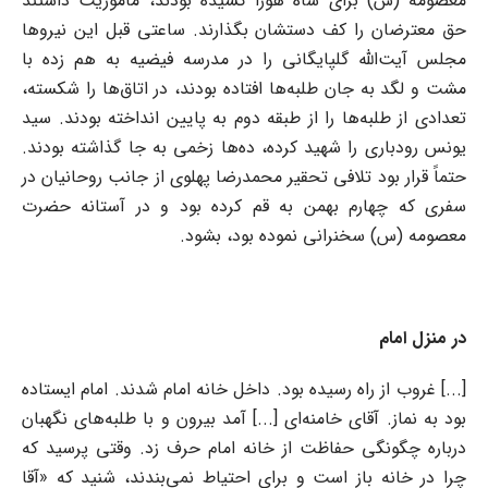
معصومه (س) برای شاه هورا کشیده بودند، مأموریت داشتند
حق معترضان را کف دستشان بگذارند. ساعتی قبل این نیروها
مجلس آیت‌الله گلپایگانی را در مدرسه فیضیه به هم زده با
مشت و لگد به جان طلبه‌ها افتاده بودند، در اتاق‌ها را شکسته،
تعدادی از طلبه‌ها را از طبقه دوم به پایین انداخته بودند. سید
یونس رودباری را شهید کرده، ده‌ها زخمی به جا گذاشته بودند.
حتماً قرار بود تلافی تحقیر محمدرضا پهلوی از جانب روحانیان در
سفری که چهارم بهمن به قم کرده بود و در آستانه حضرت
معصومه (س) سخنرانی نموده بود، بشود.
در منزل امام
[...] غروب از راه رسیده بود. داخل خانه امام شدند. امام ایستاده
بود به نماز. آقای خامنه‌ای [...] آمد بیرون و با طلبه‌های نگهبان
درباره چگونگی حفاظت از خانه امام حرف زد. وقتی پرسید که
چرا در خانه باز است و برای احتیاط نمی‌بندند، شنید که «آقا