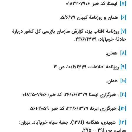
[5]
ایسنا، کد خبر: 7906-01823
[6]
همان و روزنامۀ کیهان 5/6/79.
[7]
روزنامۀ آفتاب یزد، گزارش سازمان بازرسی کل کشور دربارۀ
حادثۀ خرم‌آباد، 24/6/1379.
[8]
همان.
[9]
روزنامۀ اطلاعات، 10/6/1379، ص ۳
[10]
همان.
[11]
. خبرگزاری ایسنا ۲۴/06/۱۳۷۹، کد خبر: 7906-01825
[12]
. خبرگزاری ایرنا، ۲۳/6/۱۳۷۹، کد خبر: 5642059
[13]
شهیدی، هنگامه (1381). جعبۀ سیاه خرم‌آباد. تهران:
سرایی، ص 291 – 295.