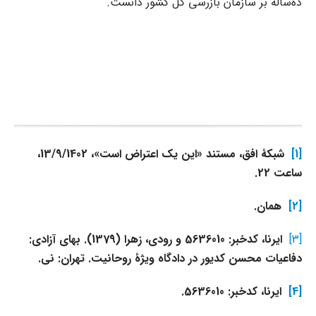
ده‌ساله بر سازمان بازرسی کل کشور دانست.
[1]
شبکۀ افق، مستند «این یک اعتراض است»، 13/9/1402،
ساعت 22.
[2]
همان.
[3]
ایرنا، کدخبر:
5636010
و رودی، زهرا (1379). بهای آزادی:
دفاعیات محسن کدیور در دادگاه ویژۀ روحانیت. تهران: نی.
[4]
ایرنا، کدخبر:
5636010
.