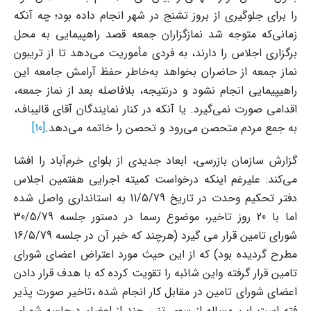
را برای جلوگیری از بروز تشنج در شهر انجام داده بود؛ چه آنکه
زمانی‌که متوجه شد نمازگزاران جمعه قصد راهپیمایی به محل
برگزاری اجلاس را دارند، به فردی مأموریت می‌دهد تا از تریبون
نماز جمعه از حاضران بخواهد به‌خاطر حفظ آرامش جامعه این
راهیپیمایی انجام نشود و درنتیجه، بلافاصله بعد از نماز جمعه،
اقدامی صورت نمی‌گیرد. یا آنکه در کنار نمایندگان آقای قالیباف،
به جمع مردم متحصن می‌رود و تحصن را خاتمه می‌دهد.
[10]
گزارش سازمان بازرسی، ابعاد جدیدی از بلوای خرم‌آباد را افشا
می‌کند: علیرغم اینکه درخواست کمیته اجرایی هفتمین اجلاس
دفتر تحکیم وحدت در تاریخ ‌11/5/79 به استانداری واصل شده
اما با ‌20 روز تاخیر، موضوع رسما در دستور جلسه ‌30/5/79
شورای تامین قرار می گیرد (هرچند که خبر آن در جلسه ‌16/5/79
مطرح گردیده بود) که از این حیث مورد اعتراض اعضای شورای
تامین قرار گرفته واین شائبه را تقویت کرده که با هدف قرار دادن
اعضای شورای تامین در مقابل کار انجام شده ،تاخیر صورت پذیر
فته است این مساله از سوی تنی چند از اعضاء درجلسه شورای