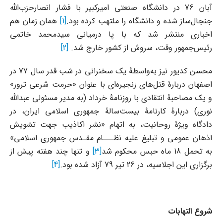
آبان 76 در دانشگاه صنعتی امیرکبیر با فشار انصارحزب‌الله
جنجال‌ساز شده و دانشگاه را ملتهب کرده بود.
[1]
همان زمان هم
اخباری منتشر شد که با پا درمیانی سیدمحمد خاتمی
رئیس‌جمهور وقت، سروش از کشور خارج شد.
[2]
محسن کدیور نیز به‌واسطۀ یک سخنرانی در شب قدر سال 77 در
اصفهان دربارۀ قتل‌های زنجیره‌ای با عنوان «حرمت شرعی ترور»
و یک مصاحبۀ انتقادی با روزنامۀ خرداد (به مدیر مسئولی عبدالله
نوری) دربارۀ کارنامۀ بیست‌سالۀ جمهوری اسلامی ایران، در
دادگاه ویژۀ روحانیت، به اتهام «نشر اکاذیب جهت تشویش
اذهان عمومی و تبلیغ علیه نظـــام مقـدس جمهوری اسلامی»
به تحمل 18 ماه حبس محکوم شد
[3]
و تنها چند هفته پیش از
برگزاری این اجلاسیه، در 26 تیر 79 آزاد شده بود.
[4]
شروع التهابات