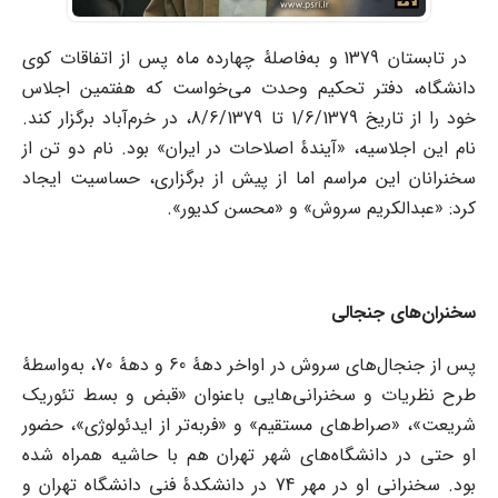
در تابستان 1379 و به‌فاصلۀ چهارده ماه پس از اتفاقات کوی
دانشگاه، دفتر تحکیم وحدت می‌خواست که هفتمین اجلاس
خود را از تاریخ 1/6/1379 تا 8/6/1379، در خرم‌آباد برگزار کند.
نام این اجلاسیه، «آیندۀ اصلاحات در ایران» بود. نام دو تن از
سخنرانان این مراسم اما از پیش از برگزاری، حساسیت ایجاد
کرد: «عبدالکریم سروش» و «محسن کدیور».
سخنران‌های جنجالی
پس از جنجال‌های سروش در اواخر دهۀ 60 و دهۀ 70، به‌واسطۀ
طرح نظریات و سخنرانی‌هایی باعنوان «قبض و بسط تئوریک
شریعت»، «صراط‌های مستقیم» و «فربه‌تر از ایدئولوژی»، حضور
او حتی در دانشگاه‌های شهر تهران هم با حاشیه همراه شده
بود. سخنرانی‌ او در مهر 74 در دانشکدۀ فنی دانشگاه تهران و