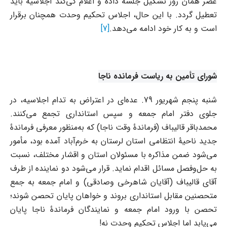
عصر همان روز تشکیل جلسه داده و اعلام کی‌کند اجلاسیه باید
تعطیل گردد. با این حال، اجلاس تحکیم وحدت همچنان برقرار
است و به کار خود ادامه می‌دهد.
[7]
شورای تأمین به ریاست فرمانده ناجا
شنبه پنجم شهریور 79. عده‌ای در اعتراض به تدام اجلاسیه، در
جلوی دفتر امام جمعه و سپس استانداری تجمع می‌کنند.
محمدباقر قالیباف (فرماندۀ وقت ناجا) که به‌منظور معرفی فرماندۀ
جدید ناحیۀ انتظامی استان لرستان به خرم‌آباد آمده بود، مأمور
می‌شود ضمن مذاکره با مسئولان استان و اقشار مختلف، نسبت
به حل‌و‌فصل مسائل اقدام نماید. قرار می‌شود دو نماینده از طرف
آقای قالیباف (آقایان شاهرخی وصادقی) و امام جمعه به جمع
متحصنین مقابل استانداری بروند و خواهان پایان تحصن شوند؛
تحصن با ورود امام جمعه و نمایندگان فرماندۀ ناجا پایان
می‌یابد اما اجلاس تحکیم وحدت نه!