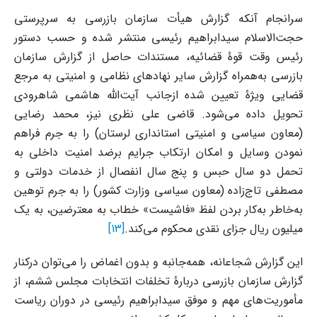
سرانجام آنکه گزارش هیأت سازمان بازرسی به سرپرستی
حجت‌الاسلام سیدابراهیم رئیسی منتشر شده و حسب دستور
رئیس وقت قوۀ قضائیه، مستندات حاصل از گزارش سازمان
بازرسی به‌همراه گزارش سایر نهادهای نظامی و امنیتی به مرجع
قضایی ویژۀ تعیین شده ازجانب آیت‌الله هاشمی شاهرودی
تحویل داده می‌شود. قاضی علی نظری نیز، محمد رضایی
(معاون سیاسی و امنیتی استانداری لرستان) را به جرم فراهم
نمودن وسایل و امکان ارتکاب جرایم برضد امنیت داخلی به
تحمل دو سال حبس و پنج سال انفصال از خدمات دولتی و
مصطفی تاج‌زاده (معاون سیاسی وزارت کشور) را به جرم توهین
به‌خاطر به‌کار بردن لفظ «فاشیست» خطاب به معترضین، به یک
میلیون ریال جزای نقدی محکوم می‌کند.
[13]
این گزارش شجاعانه، همه‌جانبه و بدون اغماض را می‌توان درکنار
گزارش سازمان بازرسی دربارۀ تخلفات انتخابات مجلس ششم، از
مأموریت‌های مهم و موفق سیدابراهیم رئیسی در دوران ریاست